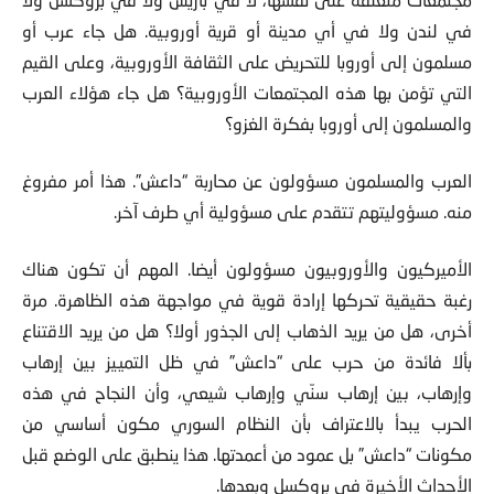
في لندن ولا في أي مدينة أو قرية أوروبية. هل جاء عرب أو
مسلمون إلى أوروبا للتحريض على الثقافة الأوروبية، وعلى القيم
التي تؤمن بها هذه المجتمعات الأوروبية؟ هل جاء هؤلاء العرب
والمسلمون إلى أوروبا بفكرة الغزو؟
العرب والمسلمون مسؤولون عن محاربة “داعش”. هذا أمر مفروغ
منه. مسؤوليتهم تتقدم على مسؤولية أي طرف آخر.
الأميركيون والأوروبيون مسؤولون أيضا. المهم أن تكون هناك
رغبة حقيقية تحركها إرادة قوية في مواجهة هذه الظاهرة. مرة
أخرى، هل من يريد الذهاب إلى الجذور أولا؟ هل من يريد الاقتناع
بألا فائدة من حرب على “داعش” في ظل التمييز بين إرهاب
وإرهاب، بين إرهاب سنّي وإرهاب شيعي، وأن النجاح في هذه
الحرب يبدأ بالاعتراف بأن النظام السوري مكون أساسي من
مكونات “داعش” بل عمود من أعمدتها. هذا ينطبق على الوضع قبل
الأحداث الأخيرة في بروكسل وبعدها.