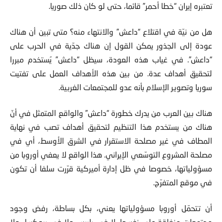
تعتبره إيران “خطا أحمر” قائما، حتى لو كان ذلك صوريا.
هل من نيّة في اقتلاع “داعش” والانتهاء منه؟ متى تبين أن هناك
عودة إلى الجذور يمكن القول إن هناك جدّية في الحرب على
“داعش”. في غياب هذه العودة، سيظل “داعش” يُستخدم مبررا
لتحقيق أهداف عدة. من بين هذه الأهداف العمل على تفتيت
سوريا وتصوير الإسلام بأنه عدو للمجتمعات الغربية.
هناك بين العرب من يدرك خطورة “داعش” والواقع المتمثل في أنّ
هناك من يستخدم هذا التنظيم لتحقيق أهداف تصب في نهاية
المطاف في غير مصلحة الاستقرار في الشرق الأوسط، أي في
مصلحة المشروع التوسّعي الإيراني. هذا الواقع لا يعفي أوروبا من
مسؤولياتها، خصوصا في ظل إدارة أميركية قرّرت سلفا أن تكون
في موقع المتفرّج.
أن تتحمّل أوروبا مسؤولياتها يعني، بكل بساطة، رفض وجود
مجتمعات منغلقة على نفسها، لا في باريس ولا في بروكسل ولا