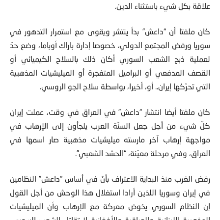
علاقة بكل شيء باستثناء الدين.
كان ملفتا أن “داعش” بدأ ينتشر ويقوى مع استمرار التدهور في
سوريا ورفض المجتمع الدولي، خصوصا إدارة باراك أوباما، وضع حدّ
لعملية ذبح الشعب السوري أكان ذلك بالسلاح الكيميائي أو
القصف المدفعي أو البراميل المتفجرة أو الميليشيات المذهبية
التي تحرّكها إيران.. أو، أخيرا، بواسطة سلاح الجو الروسي.
كان ملفتا أيضا انتشار “داعش” في العراق في وقت، عملت إيران
كلّ شيء من أجل جعل السنّة العرب يلجأون إلى الإرهاب في
مواجهة إرهاب آخر مارسته ميليشيات مذهبية صار اسمها في
العراق، وفي مرحلة معيّنة، “الحشد الشعبي”.
رفض الغرب منذ البداية الاعتراف بأنّ في أساس “داعش” النظامين
في إيران وسوريا اللذين أرادا استغلال هذا الوحش من أجل القول
إن النظام السوري يخوض معركة مع الإرهاب وأن الميليشيات
المذهبية اللبنانية والعراقية والأفغانية لا تقاتل الشعب السوري،