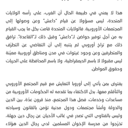
هذا لا يعني في طبيعة الحال أن الغرب، على رأسه الولايات
المتحدة، ليس مسؤولا عن قيام “داعش” وعن وصولها إلى
المجتمعات الأوروبية. فالولايات المتحدة قامت بكل ما يجب القيام
به من أجل توفير حواضن لـ“داعش” وقبل ذلك لـ“القاعدة”. ترافق
ذلك مع تراخ أوروبي لم يتنبه إلى أن التغاضي عن التطرّف
والمتطرفين وعن وجود غيتوات في مدن ومناطق أوروبية معيّنة
ليس مقبولا لا باسم الديمقراطية، ولا باسم المحافظة على الحريات
وحقوق المواطن.
يفترض بمن يأتي إلى أوروبا التعايش مع قيم المجتمع الأوروبي
والتأقلم معها، بدل الاكتفاء بما تقدمه له الحكومات الأوروبية من
مساعدات وخدمات. فصل هذا المجتمع، منذ قرون عدّة، بين الدين
والدولة وأنشأ مجتمعات ودول مدنية تؤمن بالقانون وسيادته
وليس بالفتاوى التي تصدر في غالب الأحيان عن رجال دين جهلة،
تخرّجوا من مدرسة الإخوان المسلمين. لدى رجال الدين هؤلاء