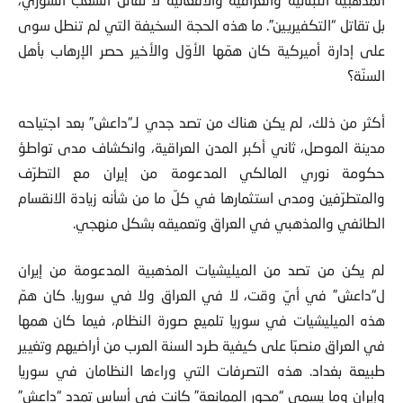
بل تقاتل “التكفيريين”. ما هذه الحجة السخيفة التي لم تنطل سوى
على إدارة أميركية كان همّها الأوّل والأخير حصر الإرهاب بأهل
السنّة؟
أكثر من ذلك، لم يكن هناك من تصد جدي لـ“داعش” بعد اجتياحه
مدينة الموصل، ثاني أكبر المدن العراقية، وانكشاف مدى تواطؤ
حكومة نوري المالكي المدعومة من إيران مع التطرّف
والمتطرّفين ومدى استثمارها في كلّ ما من شأنه زيادة الانقسام
الطائفي والمذهبي في العراق وتعميقه بشكل منهجي.
لم يكن من تصد من الميليشيات المذهبية المدعومة من إيران
ل“داعش” في أيّ وقت، لا في العراق ولا في سوريا. كان همّ
هذه الميليشيات في سوريا تلميع صورة النظام، فيما كان همها
في العراق منصبّا على كيفية طرد السنة العرب من أراضيهم وتغيير
طبيعة بغداد. هذه التصرفات التي وراءها النظامان في سوريا
وإيران وما يسمى “محور الممانعة” كانت في أساس تمدد “داعش”