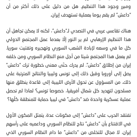
ومبرر وجود هذا التنظيم. هل من دليل على ذلك أكثر من أن
“داعش” لم يقم يوما بعملية تستهدف إيران.
هناك تقاعس عربي في التصدي لـ“داعش”، لكنه لا يمكن تجاهل أن
هذا التنظيم الإرهابي لم ير النور إلّا بعدما عمل المجتمع الدولي
كل ما في وسعه لإبادة الشعب السوري وتهجيره وتفتيت سوريا.
لم يعمل هذا المجتمع شيئا من أجل منع النظام السوري ومن خلفه
إيران من إطلاق “داعش”. لم يدرك حتّى معنى خطورة ترك “داعش”
يصل إلى أوروبا وقبل ذلك إلى تونس وليبيا والنتائج المترتبة على
ذلك. من المسؤول عن تحول الأرض الليبية إلى قاعدة ينطلق منها
مسلحون لتهديد كل شمال أفريقيا، خصوصا تونس؟ لماذا لم تحصل
عملية عسكرية واحدة ضد “داعش” في ليبيا حماية للمنطقة كلّها؟
تفتقد الحرب على “داعش” إلى مكونات عدة. يتمثل المكون الأول
في الاقتناع بأن “داعش” نتاج للنظام السوري وداعميه على رأسهم
إيران. لا مجال للتخلص من “داعش” ما دام النظام السوري الذي