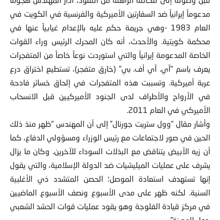
مدعوماً إيرانياً ضد السفارتين الأميركية والفرنسية في الكويت في
العام 1983 -وهي جريمة حكم عليه بالإعدام غيابياً عنها في
محكمة كويتية. والأحدث، أنه كان المحرك الرئيس وراء القوات
الخاصة المدعومة إيرانياً والتي استوردت نوعاً خاصاً من المتفجرات
يعرف باسم “آي. آي أف. بي” (خارق متفجر)، تستطيع اختراق درع
عربة أميركية. وتسببت هذه المتفجرات في إلحاق خسائر فادحة
في الأرواح والأطراف لدى الجنود الأميركيين قبل الانسحاب
الأميركي في العام 2011.
وأشار مقال “وول ستريت جورنال” إلى أن المهندس “ظهر منذ ذلك
الحين في صور لاجتماعات مع رئيس الوزراء ومسؤولي الدفاع، كما
أن زيه الأبيض يتناقض مع البذلات السوداء للآخرين. وكان ما يزال
يشرف على عمليات الميليشيات ضد الدولة الإسلامية، والتي يقول
إنها تستهدف استعادة الموصل؛ الحصن المتشدد ذي الأغلبية
السنية. لكنه ظهر على مدى الأسبوع ونصف الأسبوع الماضيين
في مركز قيادة الفلوجة وهو يقود عمليات قوات الحشد الشعبي
حول المدينة”.