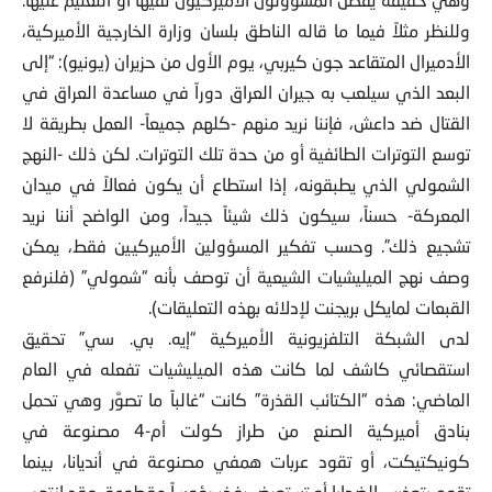
وللنظر مثلاً فيما ما قاله الناطق بلسان وزارة الخارجية الأميركية،
الأدميرال المتقاعد جون كيربي، يوم الأول من حزيران (يونيو): “إلى
البعد الذي سيلعب به جيران العراق دوراً في مساعدة العراق في
القتال ضد داعش، فإننا نريد منهم -كلهم جميعاً- العمل بطريقة لا
توسع التوترات الطائفية أو من حدة تلك التوترات. لكن ذلك -النهج
الشمولي الذي يطبقونه، إذا استطاع أن يكون فعالاً في ميدان
المعركة- حسناً، سيكون ذلك شيئاً جيداً، ومن الواضح أننا نريد
تشجيع ذلك”. وحسب تفكير المسؤولين الأميركيين فقط، يمكن
وصف نهج الميليشيات الشيعية أن توصف بأنه “شمولي” (فلنرفع
القبعات لمايكل بريجنت لإدلائه بهذه التعليقات).
لدى الشبكة التلفزيونية الأميركية “إيه. بي. سي” تحقيق
استقصائي كاشف لما كانت هذه الميليشيات تفعله في العام
الماضي: هذه “الكتائب القذرة” كانت “غالباً ما تصوَّر وهي تحمل
بنادق أميركية الصنع من طراز كولت أم-4 مصنوعة في
كونيكتيكت، أو تقود عربات همفي مصنوعة في أنديانا، بينما
تقوم بتعذيب الضحايا أو تستعرض بفخر رؤوساً مقطوعة. وقد انتهى