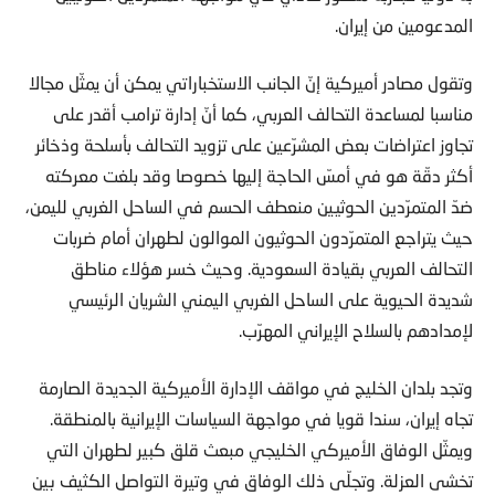
المدعومين من إيران.
وتقول مصادر أميركية إنّ الجانب الاستخباراتي يمكن أن يمثّل مجالا
مناسبا لمساعدة التحالف العربي، كما أنّ إدارة ترامب أقدر على
تجاوز اعتراضات بعض المشرّعين على تزويد التحالف بأسلحة وذخائر
أكثر دقّة هو في أمسّ الحاجة إليها خصوصا وقد بلغت معركته
ضدّ المتمرّدين الحوثيين منعطف الحسم في الساحل الغربي لليمن،
حيث يتراجع المتمرّدون الحوثيون الموالون لطهران أمام ضربات
التحالف العربي بقيادة السعودية. وحيث خسر هؤلاء مناطق
شديدة الحيوية على الساحل الغربي اليمني الشريان الرئيسي
لإمدادهم بالسلاح الإيراني المهرّب.
وتجد بلدان الخليج في مواقف الإدارة الأميركية الجديدة الصارمة
تجاه إيران، سندا قويا في مواجهة السياسات الإيرانية بالمنطقة.
ويمثّل الوفاق الأميركي الخليجي مبعث قلق كبير لطهران التي
تخشى العزلة. وتجلّى ذلك الوفاق في وتيرة التواصل الكثيف بين