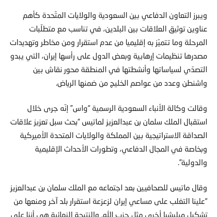
ويبرز التعاون الدفاعي بين السعودية والولايات المتّحدة كأهم
عناوين توثيق العلاقات بين البلدين، في تناسب مع متطلّبات
المرحلة وما تتميّز به إقليميا من عدم استقرار ومن مخاطر وتهديدات
مصدرها تنظيمات إرهابية وبعض الدول على رأسها إيران، التي يبدو
التصدّي لسياساتها وأنشطتها في المنطقة محور نقاش بين
واشنطن وعدد من عواصم الخليج من ضمنها الرياض.
وقالت وكالة الأنباء السعودية الرسمية “واس” إنّه جرى خلال
استقبال الملك سلمان بن عبدالعزيز لماتيس “بحث سبل تعزيز علاقات
الصداقة الاستراتيجية بين المملكة والولايات المتحدة الأميركية
وبخاصة في المجال الدفاعي، وتطورات الأحداث الإقليمية
والدولية”.
وقال ماتيس للصحافيين بعد اجتماعه مع الملك سلمان بن عبدالعزيز
“علينا التغلب على مساعي إيران لزعزعة استقرار بلد آخر ومنعها من
تشكيل ميليشيا أخرى مثل حزب الله. والنتيجة النهائية هي أننا على