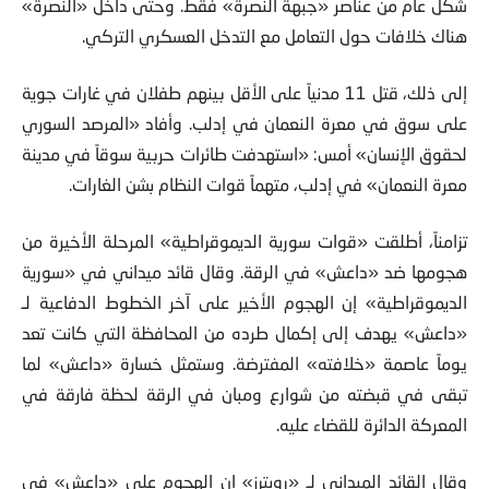
شكل عام من عناصر «جبهة النصرة» فقط. وحتى داخل «النصرة»
هناك خلافات حول التعامل مع التدخل العسكري التركي.
إلى ذلك، قتل 11 مدنياً على الأقل بينهم طفلان في غارات جوية
على سوق في معرة النعمان في إدلب. وأفاد «المرصد السوري
لحقوق الإنسان» أمس: «استهدفت طائرات حربية سوقاً في مدينة
معرة النعمان» في إدلب، متهماً قوات النظام بشن الغارات.
تزامناً، أطلقت «قوات سورية الديموقراطية» المرحلة الأخيرة من
هجومها ضد «داعش» في الرقة. وقال قائد ميداني في «سورية
الديموقراطية» إن الهجوم الأخير على آخر الخطوط الدفاعية لـ
«داعش» يهدف إلى إكمال طرده من المحافظة التي كانت تعد
يوماً عاصمة «خلافته» المفترضة. وستمثل خسارة «داعش» لما
تبقى في قبضته من شوارع ومبان في الرقة لحظة فارقة في
المعركة الدائرة للقضاء عليه.
وقال القائد الميداني لـ «رويترز» إن الهجوم على «داعش» في