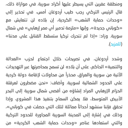
ومنطقة عفرين التي يسيطر عليها أكراد سورية. في موازاة ذلك،
قال الرئيس التركي رجب طيب أردوغان أمس، في تحذير إلى
«وحدات حماية الشعب» الكردية، إن بلاده لن تتعايش مع
«كوباني جديدة»، وإنها «ملزمة تدمير أي ممر إرهابي» في شمال
سورية. وزاد: «إذا لم تتحرك تركيا ستسقط القنابل على مدننا»
(
للمزيد
).
وشدد أردوغان، في تصريحات خلال اجتماع لحزب «العدالة
والتنمية» الحاكم، على أن بلاده لن تسمح بمحاصرتها عبر التهديدات
الآتية من سورية والعراق، محذراً من محاولات لإقامة دولة كردية
على الحدود الشمالية لسورية. وأضاف: «نحن مضطرون لعرقلة
الحزام الإرهابي المراد إنشاؤه من أقصى شمال سورية إلى البحر
الأبيض المتوسط، فلا يمكن السماح بتنفيذ هذا المشروع، وإذا
تحقق فإننا سنشهد أحداثاً مماثلة لتلك التي حصلت في كوباني»،
وذلك في إشارة إلى المدينة السورية المجاورة للحدود التركية
والتي استعادها عناصر «وحدات حماية الشعب الكردية» من