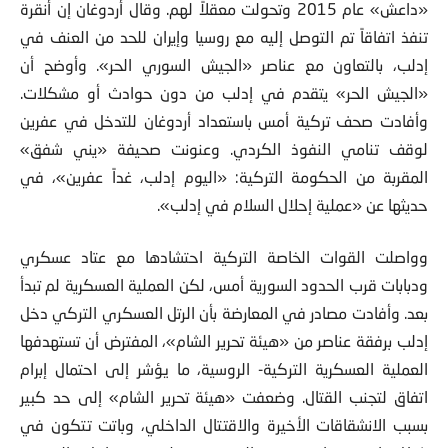
«داعش» عام 2015 وتحولت معقلاً لهم. وقال أردوغان إن أنقرة
تنفذ اتفاقاً تم التوصل إليه مع روسيا وإيران للحد من العنف في
إدلب، بالتعاون مع عناصر «الجيش السوري الحر». وأوضح أن
«الجيش الحر» يتقدم في إدلب من دون حوادث أو مشكلات.
وأفادت صحف تركية أمس باستعداد أردوغان للتدخل في عفرين
لوقف تنامي النفوذ الكردي. وعنونت صحيفة «يني شفق»
المقربة من الحكومة التركية: «اليوم إدلب، غداً عفرين»، في
حديثها عن «عملية إحلال السلام في إدلب».
وواصلت القوات الخاصة التركية احتشادها مع عتاد عسكري
ودبابات قرب الحدود السورية أمس، لكن العملية العسكرية لم تبدأ
بعد. وأفادت مصادر في المعارضة بأن الرتل العسكري التركي دخل
إدلب برفقة عناصر من «هيئة تحرير الشام»، المفترض أن تستهدفها
العملية العسكرية التركية- الروسية، ما يؤشر إلى احتمال إبرام
اتفاق لتجنب القتال. وضعفت «هيئة تحرير الشام» إلى حد كبير
بسبب الانشقاقات الأخيرة والاقتتال الداخلي، وباتت تتكون في