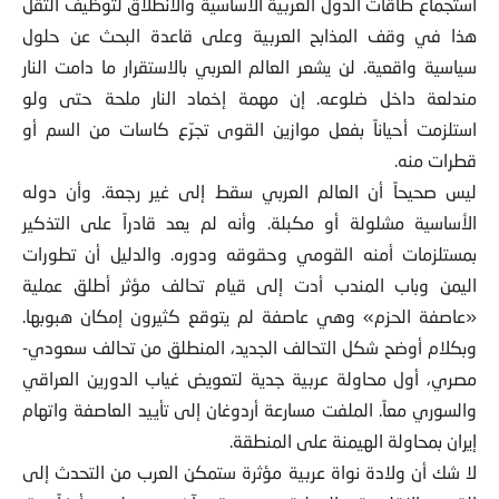
استجماع طاقات الدول العربية الأساسية والانطلاق لتوظيف الثقل
هذا في وقف المذابح العربية وعلى قاعدة البحث عن حلول
سياسية واقعية. لن يشعر العالم العربي بالاستقرار ما دامت النار
مندلعة داخل ضلوعه. إن مهمة إخماد النار ملحة حتى ولو
استلزمت أحياناً بفعل موازين القوى تجرّع كاسات من السم أو
قطرات منه.
ليس صحيحاً أن العالم العربي سقط إلى غير رجعة. وأن دوله
الأساسية مشلولة أو مكبلة. وأنه لم يعد قادراً على التذكير
بمستلزمات أمنه القومي وحقوقه ودوره. والدليل أن تطورات
اليمن وباب المندب أدت إلى قيام تحالف مؤثر أطلق عملية
«عاصفة الحزم» وهي عاصفة لم يتوقع كثيرون إمكان هبوبها.
وبكلام أوضح شكل التحالف الجديد، المنطلق من تحالف سعودي-
مصري، أول محاولة عربية جدية لتعويض غياب الدورين العراقي
والسوري معاً. الملفت مسارعة أردوغان إلى تأييد العاصفة واتهام
إيران بمحاولة الهيمنة على المنطقة.
لا شك أن ولادة نواة عربية مؤثرة ستمكن العرب من التحدث إلى