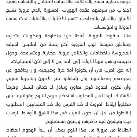
عروبة حضارية تسمح بالاختلاف والاعتراف المتبادل والإنصاف وتعيد
اجتذاب من سرقتهم عقدة الهويات المسورة بالدم. عروبة تتسع
للأعراق والأديان والمذاهب. تتسع للأكثريات والأقليات تحت سقف
الدولة والمؤسسات.
قتلنا سقوط العروبة. أعادنا جزراً متكارهة ومكونات متحاربة
ومناطق متربصة. ثوب العروبة أكثر رحمة من الملابس الضيقة
المحروسة بالخطافات والخناجر. عروبة حضارية ومتسامحة. ودول
طبيعية يذهب فيها الأولاد إلى المدارس لا إلى ثكن الميليشيات.
إنه حق العرب في أن يكونوا أمة حرة وطبيعية. وأن يدافعوا عن
وجودهم ومصالحهم. وأن يتعايشوا مع الآخرين ويتاجروا معهم.
وأن تكون الحدود فرص تعاون وتبادل لا كمائن للتسلل وفرصاً
للاشتباك. لهذا ليس المطلوب استحضار جروح التاريخ وفواتيره. ليس
مطلوباً إيقاظ العروبة لا ضد الفرس ولا ضد العثمانيين. المطلوب
إيقاظها من أجل أن يكون للعرب في هذا الشرق الأوسط الرهيب
بيت يعيشون فيه حاضرهم ويبنون مستقبلهم.
انطلاقاً من عروبة من هذا النوع يمكن أن يبدأ الهجوم المضاد.