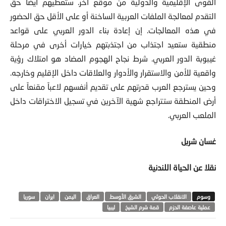
القوى الإقليمية والدولية من موقع آخر. ستعطيهم أيضاً حق
التقدم لمعالجة الملفات العربية الساخنة أو على الأقل حق الحضور
في هذه المعالجات. إن إعادة بناء الدور العربي على قواعد
منطقية ستعيد اجتذاب من اجتذبتهم خيارات أخرى في مرحلة
غيبوبة الدور العربي. شرط نجاح الهجوم المضاد هو امتلاك رؤية
واقعية للأمن والاستقرار والأدوار والعلاقات داخل الإقليم وخارجه.
وحين يسترجع العرب قدرتهم على تقديم أنفسهم لاعباً مقنعاً على
أرض المنطقة ستتراجع شهية الآخرين في تسجيل الاختراقات داخل
الملعب العربي.
غسان شربل
نقلا عن الحياة اللندنية
الانقلاب الحوثي
الشرق الأوسط
العراق
اليمن
ايران
سوريا
عملية عاصفة الحزم
قمة شرم الشيخ
ليبيا