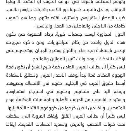
وتوقع المنطقة بأسرها في دوامة الخوف أو التشدد لا يفاجأ
المراقب بما حل بالعرب. خسروا دور اللاعب وتحولت ديارهم ملاعب.
ضرب الإعصار استقرارهم. واستنزف اقتصاداتهم. وها هم شعوب
كاملة من اللاجئين والعاطلين من العمل واليائسين.
الدول المجاورة ليست جمعيات خيرية. تزداد الصعوبة حين تكون
هذه الدول وافدة من ركام امبراطوريات. ومن ذاكرة مجروحة
تهجس باستعادة مجد ضاع. والفراغ يستدرج الجيران ويشجعهم على
ارتكاب التدخلات ومحاولات تغيير الموازين والملامح.
ليس كثيراً أن يطالب العربي العادي قمة شرم الشيخ أن تكون قمة
الهجوم المضاد. قمة تبدأ بوقف الانحدار العربي وتنطلق لاستعادة
أبسط حقوق العرب في الإقليم. حقهم في الإمساك بمصيرهم.
ووضع اليد على ملفاتهم. وحقهم في استرجاع استقرارهم.
واسترداد الشعوب من الحروب الأهلية والمغامرات المكلفة وردع
المتعصبين والذباحين الذين خرجوا من كهوفهم لاقتياد الأمة إليها.
ليس كثيراً أن يطالب العربي القلق بإيقاظ العروبة التي سقطت
تحت ضربات التعصب والتربص وتسديد الحسابات القديمة. إيقاظ