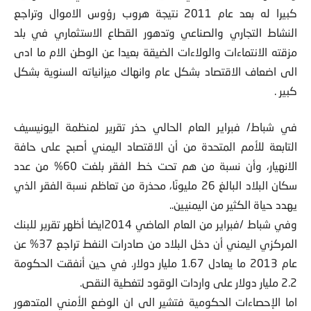
كبيرا له بعد عام 2011 نتيجة هروب رؤوس الاموال وتراجع
النشاط التجاري والصناعي وتدهور القطاع الاستثماري في بلد
مزقته الانتماءات والولاءات الضيقة بعيدا عن الوطن الام ما ادى
الى اضعاف الاقتصاد بشكل عام وانهاك ميزانياته السنوية بشكل
كبير .
في شباط/ فبراير العام الحالي حذر تقرير لمنظمة اليونيسيف
التابعة للأمم المتحدة من أن الاقتصاد اليمني أصبح على حافة
الانهيار، وأن نسبة من هم تحت خط الفقر بلغت 60% من عدد
سكان البلاد البالغ 26 مليونًا، محذرة من تعاظم نسبة الفقر الذي
يهدد حياة الكثير من اليمنيين..
وفي شباط /فبراير من العام الماضي 2014ايضا أظهر تقرير للبنك
المركزي اليمني أن دخل البلاد من صادرات النفط تراجع 37% عن
عام 2013 ما يعادل 1.67 مليار دولار. في حين أنفقت الحكومة
2.2 مليار دولار على واردات الوقود لتغطية النقص.
اما الإحصاءات الحكومية فتشير الى ان الوضع الأمني المتدهور