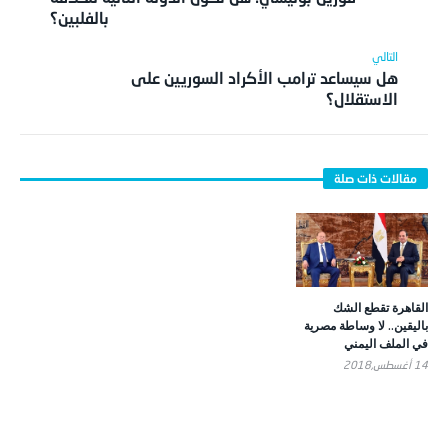
بالفلبين؟
هل سيساعد ترامب الأكراد السوريين على
الاستقلال؟
القاهرة تقطع الشك
باليقين.. لا وساطة مصرية
في الملف اليمني
14 أغسطس,2018