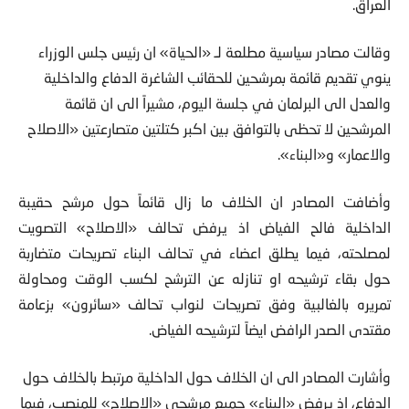
العراق.
وقالت مصادر سياسية مطلعة لـ «الحياة» ان رئيس جلس الوزراء
ينوي تقديم قائمة بمرشحين للحقائب الشاغرة الدفاع والداخلية
والعدل الى البرلمان في جلسة اليوم، مشيراً الى ان قائمة
المرشحين لا تحظى بالتوافق بين اكبر كتلتين متصارعتين «الاصلاح
والاعمار» و«البناء».
وأضافت المصادر ان الخلاف ما زال قائماً حول مرشح حقيبة
الداخلية فالح الفياض اذ يرفض تحالف «الاصلاح» التصويت
لمصلحته، فيما يطلق اعضاء في تحالف البناء تصريحات متضاربة
حول بقاء ترشيحه او تنازله عن الترشح لكسب الوقت ومحاولة
تمريره بالغالبية وفق تصريحات لنواب تحالف «سائرون» بزعامة
مقتدى الصدر الرافض ايضاً لترشيحه الفياض.
وأشارت المصادر الى ان الخلاف حول الداخلية مرتبط بالخلاف حول
الدفاع، اذ يرفض «البناء» جميع مرشحي «الاصلاح» للمنصب، فيما