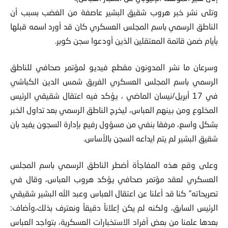
وتلى نشر خبر هروب شقيق البشير عاصفة من الغضب بسبب أن
الناطق الرسمي باسم المجلس العسكري كان قد أورد اسمه قبلها
بأيام ضمن قائمة المعتقلين الذين أودعوا سجن كوبر.
وسرعان ما نشر المدونون مقطع فيديو لمؤتمر صحافي للناطق
الرسمي باسم المجلس العسكري الفريق شمس الدين الكباشي
في 17 أبريل/نيسان الماضي ، يؤكد فيه اعتقال شقيقي الرئيس
المخلوع ومن بينهم العباس، ليخرج الناطق الرسمي بعد تداول الخبر
بشكل واسع، مرفقا بنفي من مسؤول رفيع بإدارة السجون يفيد بان
شقيق البشير لم يتم ايداعه السجن بالأساس.
وعلى وقع هذه المفاجأة أضطر الناطق الرسمي باسم المجلس
العسكري لعقد مؤتمر صحافي يؤكد هروب العباس، وقال في
تصريحاته” كنا قد أعلنا عن اعتقال العباس وعبد الله البشير شقيقي
الرئيس السابق، ولكنه لم يكن إعلاناً دقيقاً ونعترف بذلك،وأضاف:
بعدها علمنا من بعض أفراد الاستخبارات العسكرية، بتواجد العباس