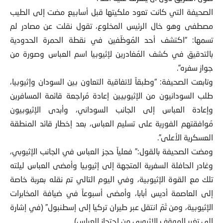
الصحيفة التي كانت تعود ملكيتها قبل أسابيع مضت إلى الطيب
مصطفى وهو خال الرئيس المخلوع، تقول نقلت عن مصادر لم
تسمها: “اكتشف أحد المُوظّفين في نقطة الحمرة الحدودية
بالتدقيق في كشف المُغادرين لإثيوبيا اسم العباس وصورة من
جواز سفره”.
وتابعت الصحيفة: “وطبقاً لاتفاقية التعاون بين السودان وإثيوبيا،
طلب السودانيون من الإثيوبيين إعادة مُراجعة قائمة المسافرين
وإعادة العباس إلى الجانب السوداني، وأبدى الإثيوبيون
مُوافقتهم الفورية على تسليم العباس، بعد إخطار قائد المنطقة
العسكرية الأعلى”.
ومضت الصحيفة بالقول:” فعلياً حجز العباس في الجانب الإثيوبي،
وغادر الحافلة السفرية المتجهة إلى إثيوبيا وأمضى العباس ليلته
تلك مع القوة الإثيوبية، وفي اليوم التالي تم نقله بعربة خاصة
إلى العاصمة أديس أبابا، وأمضى أسبوعاً في ضيافة المخابرات
الإثيوبية، ومن ثَمّ انتقل عبر طيران تركيا إلى إسطنبول” (في إشارة
إلى تغير الموقف الإثيوبي من احتجاز العباس).