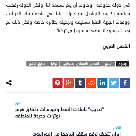
في دولة حدودية ، وحاولنا أن يتم تسليمه لنا، ولكن الدولة رفضت
تسليمه إلا بعد التواصل مع جهات عليا في عاصمة تلك الدولة ،
ووعدتنا الجهة العليا بتسليمه وترحيله بطائرة خاصة ولكن ذلك لم
يحدث، وفوجئنا بعدها بسفره إلى تركيا”.
القدس العربي
البشير
المجلس الانتقالي العسكري
تركيا
شقيق البشير
“تخريب” ناقلات النفط وتهديدات بأغلاق هرمز
توترات جديدة للمنطقة
إيران تتحضر لرفع سقف إنتاجها من اليورانيوم