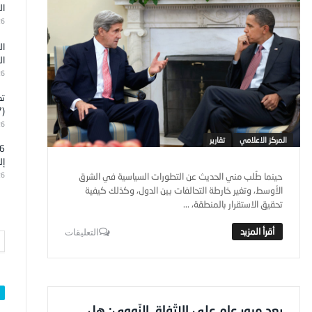
ال
26
ال
ال
26
تد
(7)
26
المركز الاعلامي
تقارير
إل
حينما طُلب مني الحديث عن التطورات السياسية في الشرق
26
الأوسط، وتغير خارطة التحالفات بين الدول، وكذلك كيفية
تحقيق الاستقرار بالمنطقة، ...
التعليقات
بعد مرور عام على الاتّفاق النّووي: هل