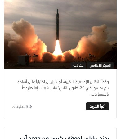
المركز الاعلامي
مقالات
وفقاً للتقارير الإعلامية الأخيرة، أجرت إيران اختباراً على أسلحة
يتم تجربتها في 29 كانون الثاني/يناير، شملت إما صاروخاً
باليستياً ذ ...
التعليقات
تدرّج تنازلي لموقف كيري من موعد آب