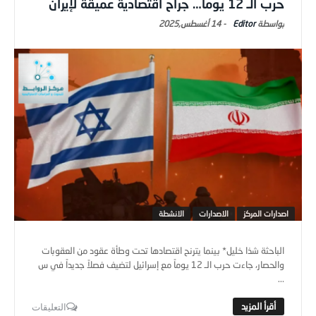
حرب الـ 12 يوماً… جراح اقتصادية عميقة لإيران
Editor
-
14 أغسطس,2025
اصدارات المركز
الاصدارات
الانشطة
الباحثة شذا خليل* بينما يترنح اقتصادها تحت وطأة عقود من العقوبات
والحصار، جاءت حرب الـ 12 يوماً مع إسرائيل لتضيف فصلاً جديداً في س
...
التعليقات