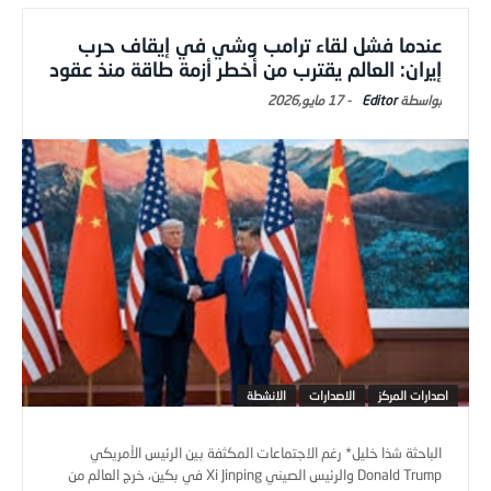
عندما فشل لقاء ترامب وشي في إيقاف حرب
إيران: العالم يقترب من أخطر أزمة طاقة منذ عقود
Editor
-
17 مايو,2026
اصدارات المركز
الاصدارات
الانشطة
الباحثة شذا خليل* رغم الاجتماعات المكثفة بين الرئيس الأمريكي
Donald Trump والرئيس الصيني Xi Jinping في بكين، خرج العالم من