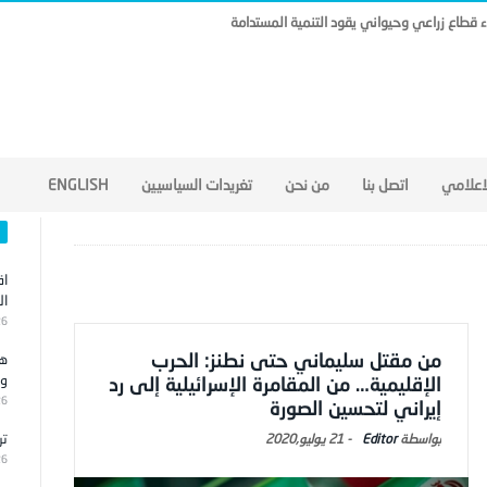
ناء قطاع زراعي وحيواني يقود التنمية المستدامة
لاعلامي
اتصل بنا
من نحن
تغريدات السياسيين
ENGLISH
اق
ال
26
من مقتل سليماني حتى نطنز: الحرب
هج
وا
الإقليمية… من المقامرة الإسرائيلية إلى رد
26
إيراني لتحسين الصورة
تر
Editor
-
21 يوليو,2020
26