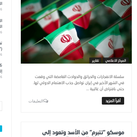
ال
26
ال
ال
26
تد
(7)
26
المركز الاعلامي
تقارير
إل
سلسلة الانفجارات والحرائق والحوادث الغامضة التي وقعت
26
في الشهر الأخير في إيران تواصل جذب الاهتمام الدولي لها.
حتى بافتراض أن غالبية ...
التعليقات
موسكو “تتبرم” من الأسد وتعود إلى