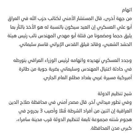
اتهام
من جهة أخرى، قال المستشار الأمني لكتائب حزب الله في العراق
أبو علي العسكري إن العيد سيكون بالنسبة له هو الأخذ بالثأر بما
يليق حجما ومضمونا من قتلة أبو مهدي المهندس نائب رئيس هيئة
الحشد الشعبي، وقائد فيلق القدس الإيراني قاسم سليماني.
وجدد العسكري تهديده واتهامه لرئيس الوزراء العراقي بتورطه
في حادثة اغتيال المهندس وسليماني بضربة جوية من طائرة
أميركية مسيرة غربي بغداد مطلع العام الجاري.
شبح تنظيم الدولة
وفي تطور ميداني آخر، قال مصدر أمني في محافظة صلاح الدين
العراقية إن اثنين من أفراد الشرطة قُتلا وأصيب 3 بجروح في
هجوم شنته مجموعة تابعة لتنظيم الدولة قرب مدينة سامراء،
كبرى مدن المحافظة.