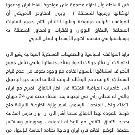
في السلطة وأن ادارته مصممة على مواجهة نشاط ايران ودعمها
لوكلائها وزعزتها للمنطقة ) ، ويرى المفاوض الأمريكي أن
المواقف الايرانية مرفوضة وعليها الالتزام التام بجميع الفقرات
المتعلقة بالاتفاق النووي والفقرات والمحاور المتعلقة به
وبسياستها في منطقة الشرق الأوسط والوطن العربي .
تزايد المواقف السياسية والتصعيدات العسكرية الميدانية يشير الى
احتمالات أن تتأثر جولات الحوار وتتأخر جلساتها والتي تتأمل جميع
الأطراف استئنافها الأسبوع القادم مع وجود تخوف من عدم قيام
السلطات الايرانية بمنح الوكالة الدولية للطاقة الذرية حق الوصول
الى كاميرات المراقبة المثبتة في اطار الاتفاق المبرم مع ايران
والتي لم تعطي رأي في تجديده بعد انقضاء مدته في 24 حزيران
2021 ولكن المتحدث الرسمي باسم وزارة الخارجية الايرانية منح
فرصة للعودة لهذا الاتفاق عندما أشار الى أن ايران تدرس امكانية
تحديد الاتفاق التقني مع الوكالة الدولية ، وهويعلم ويستشعر
حقيقة الوضع القائم في ايران وحاجة نظامه الماسة للإنتهاء من