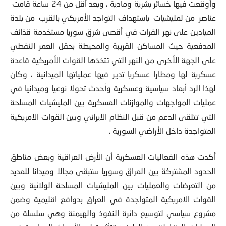
وأوقعت فيها خسائر بشرية ومادية ، وبعد أقل من 24 ساعة قامت
عناصر من لمليشيات باستهداف التواجد الأمريكي بالقرب من بلدة
الميادين على نهر الفرات في أقصى شرق سوريا مستخدمة قذائف
المدفعية حيث المساكن القريبة والمحيطة بحقل العمر النفطي
على الجهة الأخرى من النهر التي تتخذها القوات الأمريكية قاعدة
عسكرية لها ومطارا عسكريا تدير فيها عملياتها الميدانية ، وكان
لهذا الرد أبعاد سياسية وعسكرية وأحدث تحولا نوعيا وميدانيا في
عمليات المواجهات والموازنات العسكرية بين المليشيات المسلحة
التي تتلقى الدعم من قبل النظام الايراني وبين القوات الامريكية
المتواجدة داخل الأراضي السورية .
أكدت هذه الفعاليات العسكرية أن الأرض العراقية وبعض مناطق
الحدود المشتركة بين العراق وسوريا ستبقى مجالا وميدانا للعديد
من التعرضات والعمليات بين المليشيات المسلحة الولائية وبين
القوات الامريكية المتواجدة في العراق بدوافع اقليمية وضمن
مشروع سياسي لتوسيع دائرة النفوذ والهيمنة وهي سلسلة من