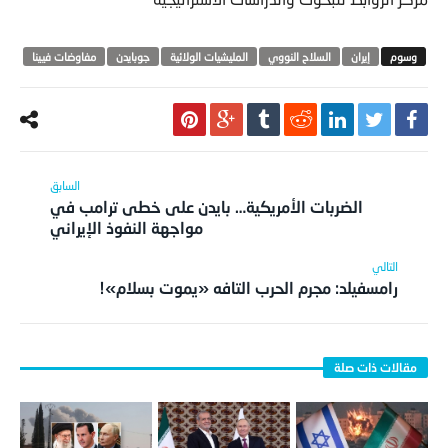
‫‏إيران
السلاح النووي
المليشيات الولائية
جوبايدن
مفاوضات فيينا
الضربات الأمريكية… بايدن على خطى ترامب في
مواجهة النفوذ الإيراني
رامسفيلد: مجرم الحرب التافه «يموت بسلام»!