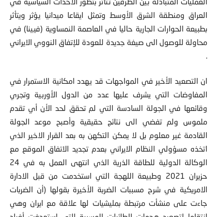
العمليات المتبادلة بين الطرفين تتأثر بتطور الأحداث السياسية في
العراق ومنطقة الشرق الأوسط وتمثل ايقاعا ميدانيا يؤثر ويتأثر
بطبيعة الحوارات الجارية حاليا في العاصمة النمساوية (فيينا) في
محاولة للوصول الى صيغة جديدة للعودة للإتفاق النووي الايراني
.
ان التصعيد الأخير في المواجهات قد يهدد امكانية الاستمرار في
المفاوضات التي يشرف عليها عدد من الدول الأوربية وتجري
وقائعها في الجولة السادسة التي لم تحقق لحد الأن أي تقدم
ملموس ولم تفضي الى نتائج حقيقية وأصبح موعد الجولة
القادمة غير معلوم بل لا يمكن التكهن به بعد القرار الاخير الذي
اتخذه مسؤولي النظام الايراني بعدم تجديد الاتفاق الموقع مع
الوكالة الدولية للطاقة الذرية الذي انتهى العمل به في 24
حزيران 2021 وطبيعة اللهجة التي استخدمت من قبل الادارة
الامريكية في شرح مسببات الضربة الأخيرة بقولها (أن الضربات
جاءت على منشأت مرتبطة بمليشيات لها علاقة مع ايران وهي
انتقاما لتصعيد هجمات الطائرات المسيرة التي استهدفت أفراد