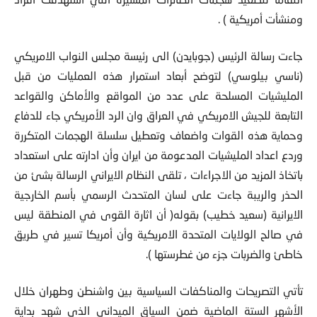
ومنشأت أمريكية ) .
جاءت رسالة الرئيس (جوبايدن) الى رئيسة مجلس النواب الامريكي
(ناسي بيلوسي) لتوضح أبعاد استمرار هذه العمليات من قبل
المليشيات المسلحة على عدد من المواقع والأماكن والقواعد
التابعة للجيش الامريكي في العراق وان الرد الأمريكي جاء للدفاع
وحماية هذه القوات واضعاف وتعطيل سلسلة الهجمات المتكررة
وردع اعداد المليشيات المدعومة من ايران وأن ادارته على استعداد
باتخاذ المزيد من الاجراءات ، تلقى النظام الايراني الرسالة بشئ من
الحذر والريبة جاءت على لسان المتحدث الرسمي بأسم الخارجية
الايرانية (سعيد خطيب) بقوله( أن اثارة القوى في المنطقة ليس
في صالح الولايات المتحدة الامريكية وأن أمريكا تسير في طريق
خاطئ والضربات جزء من غطرستها ).
تأتي التصريحات والمناكفات السياسية بين واشنطن وطهران خلال
الأشهر الستة الماضية ضمن السياق الميداني الذي شهد بداية