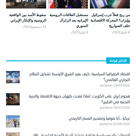
من ربح فعلاً حرب إسرائيل
مستقبل العلاقات الروسية
سقوط الأسد بين الواقعية
وإيران؟ المعركة الاقتصادية
الإيرانية بعد الزلزال
الروسية والإنكار الإيراني
خلف الصواريخ
السوري
31 ديسمبر,2024
6 مايو,2026
6 يناير,2025
الأكثر قراءة
اقتصاد الجغرافيا السياسية: كيف يعيد الشرق الأوسط تشكيل النظام
التجاري العالمي؟
posted on 19/07/2026
هجوم إيران على الكويت: لماذا فتحت طهران جبهة الاقتصاد والبنية
التحتية في الخليج؟
posted on 20/07/2026
تركيا …آيا صوفيا وتصحيح المسار التاريخي
posted on 02/08/2026
التحولات الجيوسياسية وإعادة تشكيل البيئة الأمنية الخليجية.. (4)