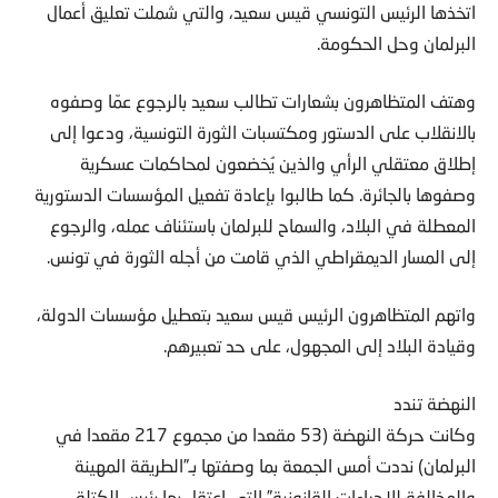
اتخذها الرئيس التونسي قيس سعيد، والتي شملت تعليق أعمال
البرلمان وحل الحكومة.
وهتف المتظاهرون بشعارات تطالب سعيد بالرجوع عمّا وصفوه
بالانقلاب على الدستور ومكتسبات الثورة التونسية، ودعوا إلى
إطلاق معتقلي الرأي والذين يُخضعون لمحاكمات عسكرية
وصفوها بالجائرة. كما طالبوا بإعادة تفعيل المؤسسات الدستورية
المعطلة في البلاد، والسماح للبرلمان باستئناف عمله، والرجوع
إلى المسار الديمقراطي الذي قامت من أجله الثورة في تونس.
واتهم المتظاهرون الرئيس قيس سعيد بتعطيل مؤسسات الدولة،
وقيادة البلاد إلى المجهول، على حد تعبيرهم.
النهضة تندد
وكانت حركة النهضة (53 مقعدا من مجموع 217 مقعدا في
البرلمان) نددت أمس الجمعة بما وصفتها بـ”الطريقة المهينة
والمخالفة للإجراءات القانونية” التي اعتقل بها رئيس الكتلة