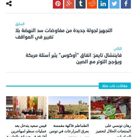
التجهيز لجولة جديدة من مفاوضات سد النهضة بلا
تغيير في المواقف
فايننشال تايمز: اتفاق “أوكوس” يثير أسئلة مربكة
ويؤجج التوتر مع الصين
رهان تونسي على
الطماطم فاكهة مغمسة
قيس سعيد يتدخل بعد
المنتجات الحلال لتحفيز
بعرق المزارعات في تونس
عمليات سطو لمهاجرين
الصادرات
أفارقة في جبنيانة والعامرة