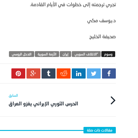
تجري ترجمته إلى خطوات في الأيام القادمة.
د.يوسف مكي
صحيفة الخليج
“الائتلاف السوري
‫‏إيران
الأزمة السورية
التدخل الروسي
الحرس الثوري الإيراني يغزو العراق