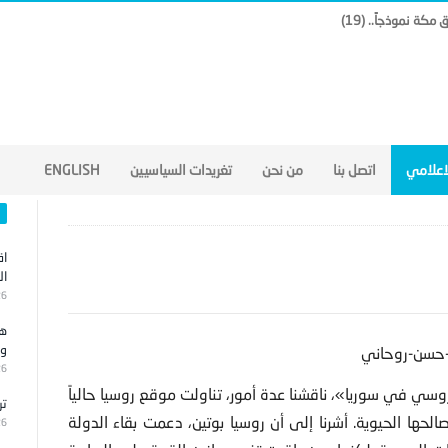
لاعلامي
اتصل بنا
من نحن
تغريدات السياسيين
ENGLISH
اق
ال
26
هج
وا
26
روسي في سوريا»، ناقشنا عدة
أمور، تناولت موقع روسيا حالياً
تر
حها الحيوية. أشرنا إلى أن روسيا بوتين، دعمت بقاء الدولة
26