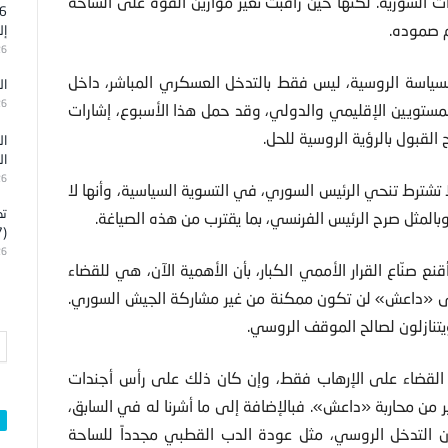
ت السورية. لكنها حين راقبت تغير موازين القوة على الساحة
م صموده.
إل
26
 السياسة الروسية، ليس فقط بالتدخل العسكري المباشر، داخل
ال
26
المستويين الإقليمي والدولي، وقد حمل هذا الأسبوع، إشارات
لقبول بالرؤية الروسية للحل.
ال
ال
26
ا تشترط تنحي الرئيس السوري، في التسوية السياسية، وأنها لا
تد
 وبالمثل صرح الرئيس الفرنسي، بما يقترب من هذه الصياغة.
(7)
26
صنّاع القرار الأممي الكبار، بأن الأهمية الآن، هي للقضاء
 «داعش» لن تكون ممكنة من غير مشاركة الجيش السوري.
تنازلون لصالح الموقف الروسي.
في القضاء على الإرهاب فقط، وإن كان ذلك على رأس أجندات
ير من محاربة «داعش». فبالإضافة إلى ما أشرنا له في السابق،
إن التدخل الروسي، مثل عودة الدب القطبي مجدداً للساحة