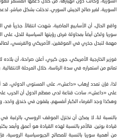
السورية، وحالت دون انهيارها، من خلال دعمها المستمر للقوا
السورية، لغير صالح الجيش السوري، تدخلت بشكل مباشر، لدع
واقع الحال، أن الأسابيع الماضية، شهدت انتقالاً جذرياً في
سوريا ولكن أيضاً بمحاولة فرض رؤيتها السياسية للحل، على 
مهمة لتبدل جذري في الموقفين، الأمريكي والفرنسي، لصالح ا
فوزير الخارجية الأمريكي، جون كيري، أعلن صراحة، أن بلاده ل
تمانع من استمراره في سدة الرئاسة، خلال المرحلة الانتقالية.
لذا، فإن تمدد إرهاب «داعش»، على المستوى الدولي، قد أقنع 
على «داعش». سادت قناعة لدى معظم الدول أن الحرب على
وهكذا وجد الغرماء الكبار أنفسهم، يقفون في خندق واحد، وي
بالنسبة لنا، لا يمكن أن نختزل الموقف الروسي، بالرغبة 
قيادة بوتين. فالأمر بالنسبة لهذه القيادة هو أعمق وأبعد بكث
من أهمية سوريا بالنسبة للمصالح الجيوسياسية الروسية، ف