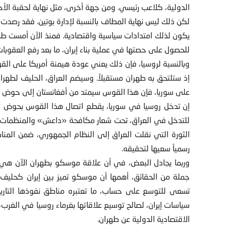
الدولية، كلاعب رئيسي. ومن جهة أخرى، مثل نهاية لحقبة الأحا
لكن ذلك ليس نهاية المطاف بالنسبة لإدارة بوتين. فقد رصدت
يكون لذلك امتدادات سياسية واقتصادية. فمنذ الآن أمست طهرا
للحصول على حصتها في عملية بناء إيران، ما بعد رفع العقوبا
وبالنسبة لروسيا، فإن ذلك يعني عودة هيمنة أمريكا على الق
إذ ستلتحق به طهران مستقبلاً. وسيضم العراق، الحليف لطهران
على سوريا، فإن هذا القوس سيمتد من أفغانستان إلى حوض الب
إن تدخل روسيا في سوريا، يقطع اتصال هذا القوس بحوض الب
الثورة التي نقلت العراق إلى النظام الجمهوري، ضمن المناط
رسمياً سعيها لتحقيقه.
وربما يجادل البعض، في أن علاقة موسكو بطهران الآن هي ع
جملة من الحقائق، أهمها أن موسكو تميز بين إيران كحليف ل
تسعى للتوسع على حساب، ما تعتبره مناطق نفوذها التاري
سياسات إيران، لصالح توسيع علاقاتها بغرماء روسيا في الغرب،
الاقتصادية الدولية عن طهران.