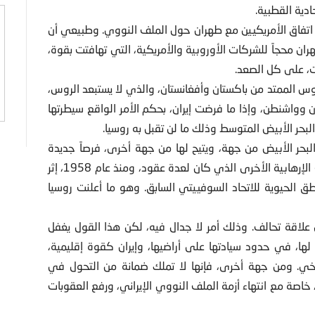
دية القطبية.
 اتفاق الأمريكيين مع طهران حول الملف النووي. وطبيعي أن
ن محجاً للشركات الأوروبية والأمريكية، التي تهافتت بقوة،
ت، على كل الصعد.
وس الممتد من باكستان وأفغانستان، والذي لا يستبعد الروس،
 وواشنطن، وإذا ما فرضت إيران، بحكم الأمر الواقع سيطرتها
حر الأبيض المتوسط وذلك ما لن تقبل به روسيا.
حر الأبيض من جهة، ويتيح لها من جهة أخرى، فرصاً جديدة
للتدخل في العراق، تحت شعار مكافحة «داعش» والمنظمات الإرهابية الأخرى الذي كان لعدة عقود، ومنذ عام 1958، إثر
ق الحيوية للاتحاد السوفييتي السابق. وهو ما أعلنت روسيا
لاقة تحالف. وذلك أمر لا جدال فيه، لكن هذا القول يغفل
ها، في حدود سيادتها على أراضيها، وإيران كقوة إقليمية،
خي. ومن جهة أخرى، فإنها لا تملك ضمانة من التحول في
 خاصة مع انتهاء أزمة الملف النووي الإيراني، ورفع العقوبات