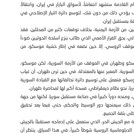
القادمة ستشهد انتعاشاً، لأسواق البازار في إيران، وانتقالاً
 يؤدي ذلك من دون شك، لتوسع دائرة التيار الإصلاحي في
 بمستقبل إيران.
 من الأزمة اليمنية، بخلاف توقعات كثير من المحللين. فقد
، بحق القرار الأممي الذي طالب بنزع أسلحة الحوثيين ضوءاً
الموقف الروسي، إلا حين نضعه في إطار خشية موسكو، من
سكو وطهران في الموقف من الأزمة السورية، لكن موسكو،
ورية، المعبر عنها بالمعتدلة. في حين ترى طهران، أن غياب
موسكو فتعمل على توسيع دائرة تحالفاتها مع القيادة السورية
ا، نحو نظام ديمقراطي، فسحة أكبر لها لمحاصرة طهران.
 ومنحه دوراً كبيراً في صناعة مستقبل سوريا. لكنها من جهة
ن ذلك سيمنحها دور الوسيط والحكم، حتى فيما بعد تحقيق
ظى بثقة الجميع.
 مع الجيش الحر، الذي ستعمل على إدماجه مستقبلاً بالجيش
دبلوماسية الروسية شوطاً كبيراً، في هذا السياق، ينتظر أن