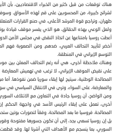
هناك توقعات من قبل كثير من الخبراء الاقتصاديين، بأن الأيام 
لشرائح كبيرة، من المحسوبين على قم لهذه الأسواق. وسوف
طهران، وتراجع قوة المرشد الأعلى، في صنع القرارات المتعلقة
ولعل الوعي بهذه الحقائق، هو الذي يفسر موقف قيادة بوتين،
أعطت روسيا بامتناعها عن اتخاذ النقض في مجلس الأمن الدولي
أخضر لتأييد التحالف العربي، ضدهم. ومن الصعوبة فهم 
التوسع الإيراني في المنطقة.
وهناك ملاحظة أخرى، هي أنه رغم التحالف المعلن بين مو
على نقيض الموقف الإيراني، لا ترغب في تهميش المعارضة الس
المصالحة الوطنية، سيتيح لها إبقاء سوريا ضمن نفوذها. أما 
والمعارضة، على السواء. وترى في الانتقال السياسي في سوري
ومن الواضح، أن روسيا جادة في التعاون مع الائتلاف السوري،
أخرى، تعمل على إبقاء الرئيس الأسد في واجهة الحكم. إ
المصالحة. فروسيا ما بعد المصالحة، وفقاً لتصورات بوتين ستح
بل إن روسيا تسعى بجد، إلى أن تكون جسورها مفتوحة وقوية
السوري، بما ينسجم مع الأهداف التي أشرنا لها. وقد قطعت ال