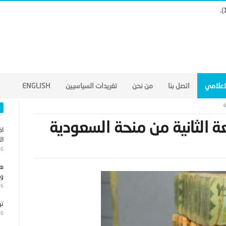
لاعلامي
اتصل بنا
من نحن
تغريدات السياسيين
ENGLISH
ة
 الثانية من منحة السعودية
اق
ال
26
هج
وا
26
تر
26