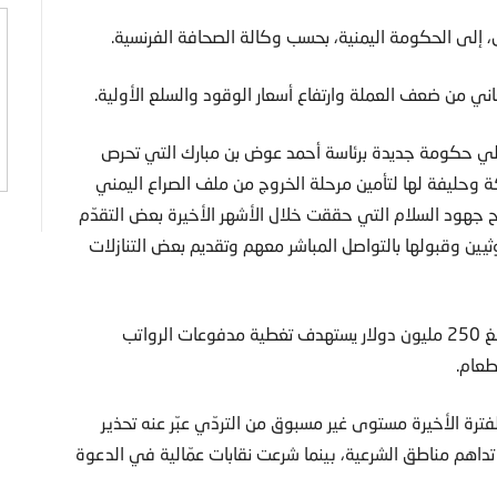
ي من ضعف العملة وارتفاع أسعار الوقود والسلع الأولية.
تولي حكومة جديدة برئاسة أحمد عوض بن مبارك التي تحرص
وحليفة لها لتأمين مرحلة الخروج من ملف الصراع اليمني
اح جهود السلام التي حققت خلال الأشهر الأخيرة بعض التقدّم
يين وقبولها بالتواصل المباشر معهم وتقديم بعض التنازلات
وأوضح المعبقي أن القسط الثاني من المنحة السعودية والبالغ 250 مليون دولار يستهدف تغطية مدفوعات الرواتب
طعام.
رة الأخيرة مستوى غير مسبوق من التردّي عبّر عنه تحذير
داهم مناطق الشرعية، بينما شرعت نقابات عمّالية في الدعوة