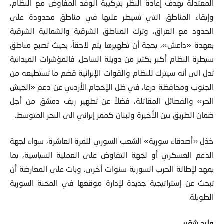
المعتدلة بهدف إعادة النظر بتركيبة الوفد المفاوض مع النظام،
وإبقاء المناطق التي تسيطر عليها في مناطق محدودة على
الحدود مع العراق، وترك المناطق الشرقية والشمالية الشرقية
بعهدة «داعش»، بحجة أن تطهيرها يتم لاحقاً، بحيث تصبح مناطق
سيطرة النظام أكبر بكثير من دويلة الساحل. فالمؤشرات الميدانية
تدل الى أنه سيترك للنظام والقوات الإيرانية قضم ما تستطيعه من
الجنوب ومحافظة درعا، في ظل الإحجام الأردني عن دعم «الجيش
الحر» والفصائل المقاتلة، فضلاً عن تطهير ريف دمشق من أجل
ضمان الطريق بين الأخيرة ولبنان كممر إيراني الى البحر المتوسط.
خذل «أصدقاء سورية» الشعب السوري للمرة العاشرة، سواء لجهة
الدعم العسكري أو لجهة التفاوض على العملية السياسية، بما
يمهد لإطالة الحرب السورية سنوات أخرى. وبات على المعارضة أن
تبحث عن إستراتيجية جديدة لإدارة موقعها في المحنة السورية
الطويلة.
وليد شقير