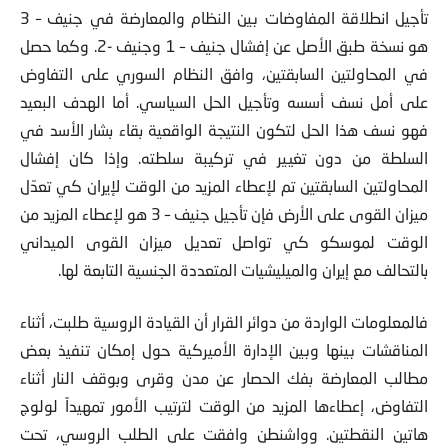
تأجيل انطلاقة المفاوضات بين النظام والمعارضة في جنيف – 3
هو نسخة طبق الأصل عن إفشال
جنيف – 1 وجنيف -2. وكما حصل
في المحاولتين السابقتين، وافق النظام السوري على التفاوض
على أمل نسف أسسه وتأجيل الحل السياسي. أما الهدف البعيد
فهو نسف هذا الحل لتكون النتيجة الواقعية بقاء بشار الأسد في
السلطة من دون تغيير في تركيبة سلطته. وإذا كان إفشال
المحاولتين السابقتين تم لإعطاء المزيد من الوقت لإيران كي تعدّل
ميزان القوى على الأرض فإن تأجيل جنيف – 3 هو لإعطاء المزيد من
الوقت لموسكو كي تواصل تعديل ميزان القوى الميداني
بالتحالف مع إيران والميليشيات المتعددة الجنسية التابعة لها.
فالمعلومات الواردة من دوائر القرار أن القيادة الروسية طلبت، أثناء
المناقشات بينها وبين الإدارة الأميركية حول إمكان تنفيذ بعض
مطالب المعارضة بفك الحصار عن مدن وقرى وبوقف النار أثناء
التفاوض، إعطاءها المزيد من الوقت لترتيب الأمور تمهيداً لولوج
هاتين النقطتين. وواشنطن وافقت على الطلب الروسي، تحت