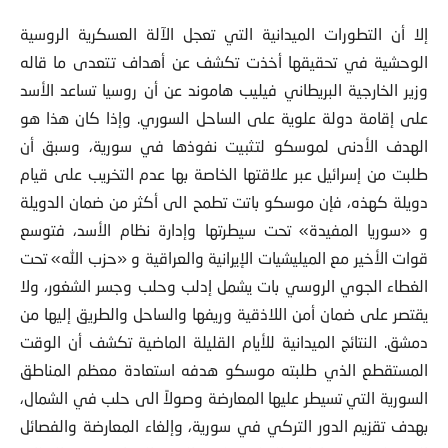
إلا أن التطورات الميدانية التي تعجل الآلة العسكرية الروسية
الوحشية في تحقيقها أخذت تكشف عن أهداف تتعدى ما قاله
وزير الخارجية البريطاني فيليب هاموند عن أن روسيا تساعد الأسد
على إقامة دولة علوية على الساحل السوري. وإذا كان هذا هو
الهدف الأدنى لموسكو لتثبيت نفوذها في سورية، وسبق أن
طلبت من إسرائيل عبر علاقتها الخاصة بها عدم التخريب على قيام
دويلة كهذه، فإن موسكو باتت تطمح الى أكثر من ضمان الدويلة
و «سوريا المفيدة» تحت سيطرتها وإدارة نظام الأسد، فتوسع
قوات الأخير مع الميليشيات الإيرانية والعراقية و «حزب الله» تحت
الغطاء الجوي الروسي بات يشمل إدلب وحلب وجسر الشغور، ولا
يقتصر على ضمان أمن اللاذقية وريفها والساحل والطريق إليها من
دمشق. النتائج الميدانية للأيام القليلة الماضية تكشف أن الوقت
المستقطع الذي طلبته موسكو هدفه استعادة معظم المناطق
السورية التي تسيطر عليها المعارضة وصولاً الى حلب في الشمال،
بهدف تقزيم الدور التركي في سورية، وإلغاء المعارضة والفصائل