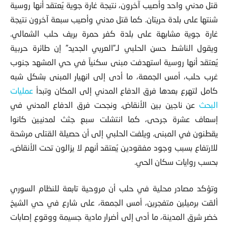
قتل مدني واحد وأصيب آخرون، نتيجة غارة جوية يُعتقد أنها روسية
شنتها على بلدة حريتان. كما قتل مدني وأصيب سبعة آخرون نتيجة
غارة جوية مشابهة على بلدة كفر حمرة بريف حلب الشمالي.
ويقول الناشط حسن الحلبي لـ”العربي الجديد” إن طائرة حربية
يُعتقد أنها روسية استهدفت مبنى سكنياً في حي المشهد جنوب
غرب حلب، أمس الجمعة، ما أدى إلى انهيار المبنى بشكل شبه
كامل لتهرع بعدها فرق الدفاع المدني إلى المكان وتبدأ
عمليات
البحث
عن ناجين بين الأنقاض. ونجحت فرق الدفاع المدني في
إسعاف عشرة جرحى، كما انتشلت سبع جثث لمدنيين كانوا
يقطنون في المبنى. ويلفت الحلبي إلى أن حصيلة القتلى مرشحة
للارتفاع بسبب وجود مفقودين يُعتقد أنهم لا يزالون تحت الأنقاض،
بحسب روايات سكان الحي.
وتؤكد مصادر محلية في حلب أن مروحية تابعة للنظام السوري
ألقت برميلين متفجرين، أمس الجمعة، على شارع في حي الشيخ
خضر شرق المدينة، ما أدى إلى أضرار مادية جسيمة ووقوع إصابات