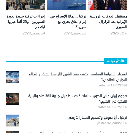
مستقبل العلاقات الروسية
تركيا … لماذا الإسراع في
إجراءات تركية جديدة لعودة
الإيرانية بعد الزلزال
إبرام اتفاق بحري مع
السوريين.. و25 ألفاً عبروا
السوري
سوريا؟
لبلادهم
6 يناير,2025
25 ديسمبر,2024
24 ديسمبر,2024
الأكثر قراءة
اقتصاد الجغرافيا السياسية: كيف يعيد الشرق الأوسط تشكيل النظام
التجاري العالمي؟
posted on 19/07/2026
هجوم إيران على الكويت: لماذا فتحت طهران جبهة الاقتصاد والبنية
التحتية في الخليج؟
posted on 20/07/2026
تركيا …آيا صوفيا وتصحيح المسار التاريخي
posted on 02/08/2026