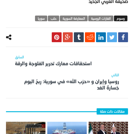
صحيفة العربي الجديد
الغارات الروسية
المعارضة السورية
حلب
سوريا
استحقاقات معارك تحرير الفلوجة والرقة
روسيا وإيران و «حزب الله» في سورية: رِبحُ اليوم
خِسارةُ الغد