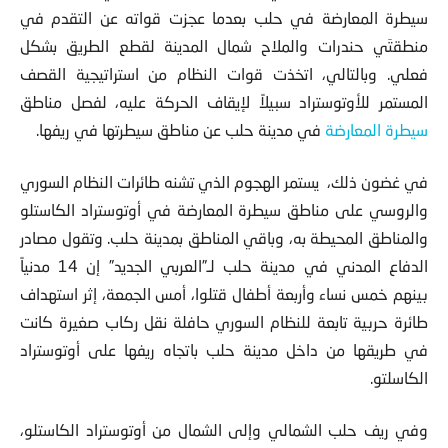
سيطرة المعارضة في حلب بعدما عجزت قواته عن التقدم في
منطقتَي حندرات والملاح شمال المدينة لقطع الطريق بشكل
فعلي. وبالتالي، اتخذت قوات النظام من استراتيجية القصف
المستمر للأوتوستراد سبيلاً لإيقاف الحركة عليه، لفصل مناطق
سيطرة المعارضة
في مدينة حلب عن مناطق سيطرتها في ريفها.
في غضون ذلك، يستمر الهجوم الذي تشنه طائرات النظام السوري
والروسي على مناطق سيطرة المعارضة في أوتوستراد الكاستلو
والمناطق المحيطة به، وباقي المناطق بمدينة حلب. وتقول مصادر
الدفاع المدني في مدينة حلب لـ”العربي الجديد” إن 14 مدنياً
بينهم خمس نساء وأربعة أطفال قتلوا، أمس الجمعة، إثر استهداف
طائرة حربية تابعة للنظام السوري حافلة نقل ركاب صغيرة كانت
في طريقها من داخل مدينة حلب باتجاه ريفها على أوتوستراد
الكاسلتو.
وفي ريف حلب الشمالي وإلى الشمال من أوتوستراد الكاستلو،