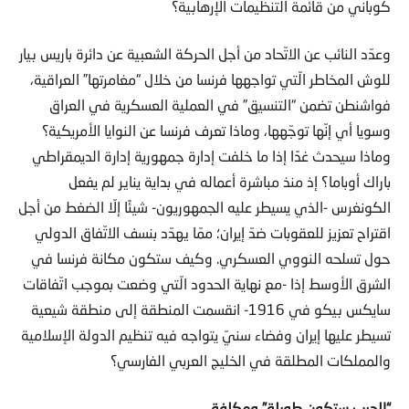
كوباني من قائمة التنظيمات الإرهابية؟
وعدّد النائب عن الاتّحاد من أجل الحركة الشعبية عن دائرة باريس بيار
للوش المخاطر الّتي تواجهها فرنسا من خلال “مغامرتها” العراقية،
فواشنطن تضمن “التنسيق” في العملية العسكرية في العراق
وسويا أي إنّها توجّهها، وماذا تعرف فرنسا عن النوايا الأمريكية؟
وماذا سيحدث غدًا إذا ما خلفت إدارة جمهورية إدارة الديمقراطي
باراك أوباما؟ إذ منذ مباشرة أعماله في بداية يناير لم يفعل
الكونغرس -الذي يسيطر عليه الجمهوريون- شيئًا إلّا الضغط من أجل
اقتراح تعزيز للعقوبات ضدّ إيران؛ ممّا يهدّد بنسف الاتّفاق الدولي
حول تسلحه النووي العسكري. وكيف ستكون مكانة فرنسا في
الشرق الأوسط إذا -مع نهاية الحدود الّتي وضعت بموجب اتّفاقات
سايكس بيكو في 1916- انقسمت المنطقة إلى منطقة شيعية
تسيطر عليها إيران وفضاء سنيّ يتواجه فيه تنظيم الدولة الإسلامية
والمملكات المطلقة في الخليج العربي الفارسي؟
“الحرب ستكون طويلة” ومكلفة