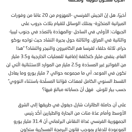
أخيرًا، هل إنّ الجيش الفرنسي -المهزوم من 20 عامًا من وفورات
الميزانية المتكرّرة- يمتلك الوسائل للقيام بثلاث حروب على
الجبهات: الأولى في الساحل -والمهدّدة بالتمدّد في جنوب ليبيا-
والثانية في العراق، والثالثة حول بحيرة التشاد حيث تواجه بوكو
حرام، ثلاثة حلفاء لفرنسا هم الكاميرون والنيجر والتشاد؟ “هذا
العام، ينقص مليار كتكلفة إضافية للعمليات الخارجية و3.5 مليار
من الفواتير غير المسدّدة و2.5 مليار من الموارد الاستثنائية الّتي لن
تكون في الموعد، أي ما مجموعه حوالي 7 مليار يورو وما يعادل
القسط السنوي الكامل لمعدّات قوّاتنا المسلّحة باستثناء النووي”
حسب بيار للوش. فهل أنّ حساباته مبالغ فيها؟
على أن حاملة الطائرات شارل ديغول في طريقها إلى الشرق
الأوسط وأمام عدّة مئات من البحارة والطيارين أكّد رئيس
الجمهورية الفرنسي غداة النقاش البرلماني أنّ 31.4 مليار يورو
الموعودة للدفاع بموجب قانون البرمجة العسكرية ستكون