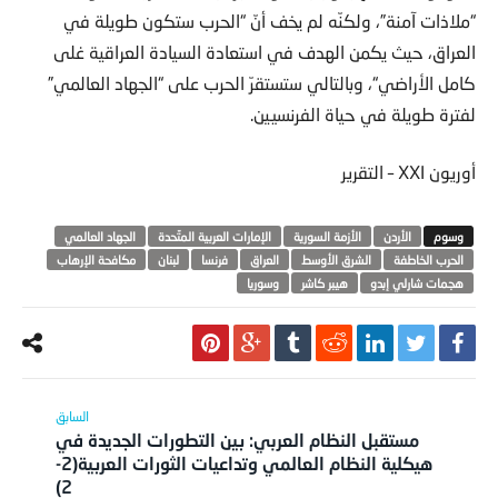
“ملاذات آمنة”، ولكنّه لم يخف أنّ “الحرب ستكون طويلة في
العراق، حيث يكمن الهدف في استعادة السيادة العراقية غلى
كامل الأراضي“، وبالتالي ستستقرّ الحرب على “الجهاد العالمي”
لفترة طويلة في حياة الفرنسيين.
أوريون XXI – التقرير
الأردن
الأزمة السورية
الإمارات العربية المتّحدة
الجهاد العالمي
الحرب الخاطفة
الشرق الأوسط
العراق
فرنسا
لبنان
مكافحة الإرهاب
هجمات شارلي إبدو
هيبر كاشر
وسوريا
مستقبل النظام العربي: بين التطورات الجديدة في
هيكلية النظام العالمي وتداعيات الثورات العربية(2-
2)