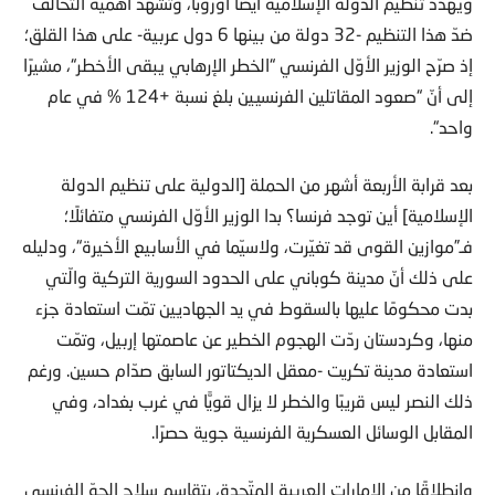
ويهدّد تنظيم الدولة الإسلامية أيضًأ أوروبا، وتشهد أهمية التحالف
ضدّ هذا التنظيم -32 دولة من بينها 6 دول عربية- على هذا القلق؛
إذ صرّح الوزير الأوّل الفرنسي “الخطر الإرهابي يبقى الأخطر“، مشيرًا
إلى أنّ “صعود المقاتلين الفرنسيين بلغ نسبة +124 % في عام
واحد“.
بعد قرابة الأربعة أشهر من الحملة [الدولية على تنظيم الدولة
الإسلامية] أين توجد فرنسا؟ بدا الوزير الأوّل الفرنسي متفائلًا؛
فـ”موازين القوى قد تغيّرت، ولاسيّما في الأسابيع الأخيرة“، ودليله
على ذلك أنّ مدينة كوباني على الحدود السورية التركية والّتي
بدت محكومًا عليها بالسقوط في يد الجهاديين تمّت استعادة جزء
منها، وكردستان ردّت الهجوم الخطير عن عاصمتها إربيل، وتمّت
استعادة مدينة تكريت -معقل الديكتاتور السابق صدّام حسين. ورغم
ذلك النصر ليس قريبًا والخطر لا يزال قويًّا في غرب بغداد، وفي
المقابل الوسائل العسكرية الفرنسية جوية حصرًا.
وانطلاقًا من الإمارات العربية المتّحدة، يتقاسم سلاح الجوّ الفرنسي