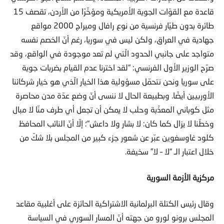
قاعدة مع القوّات الجوية الأمريكية ومؤخّرًا من الأردن، تقصف 15
طائرة بدون طيّار فرنسية من نوع رافال وميراج 2000 مواقع
جهادية في العراق، ولكن ليس في سوريا، رغم أنّ الخصم نفسه
متواجد على جانبي الحدود الّتي لم تعد موجودة في الواقع، وقد
صرّح الوزير الأول الفرنسي: “لقد اخترنا عدم القيام بضربات جوية
على سوريا ونحن نتحمّل مسؤولية هذا الخيار الّذي هو خيار شركائنا
الأوربيين أيضًا. وبطبيعة الحال لا ننسى أنّ وضع عدّة مدن محاصرة
مثل كوباني المعذّبة وحلب لا يمكن أن تجعل أي طرف منّا لا مبال
وخطّنا لا يزال كما كان: لا بشار ولا داعش“؛ إلّا أنّ النائب المحافظ
كلود غاوسغوين عبّر عن شعور جزء كبير من المجلس بلا شكّ من
خلال اعتبار الـ “لا – لا” سخيفة.
مركزية الأزمة السورية
وقال رئيس الكتلة البرلمانية الاشتراكية الحائزة على أغلبية مقاعد
المجلس برونو لورو من جهته أنّ المسار السوري في السياسة