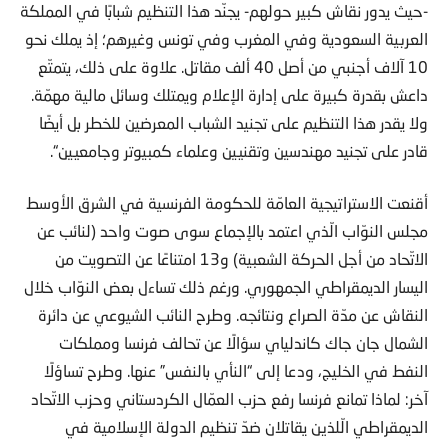
-حيث يدور نقاش كبير حولهم- يجنّد هذا التنظيم شبابًا في المملكة
العربية السعودية وفي المغرب وفي تونس وغيرهم؛ إذ يملك نحو
10 آلاف أجنبي من أصل 40 ألف مقاتل. علاوة على ذلك، يتمتّع
داعش بقدرة كبيرة على إدارة الإعلام ويمتلك وسائل مالية مهمّة.
ولا يقدر هذا التنظيم على تجنيد الشباب المعرضين للخطر بل أيضًا
قادر على تجنيد مهندسين وتقنيين وعلماء كمبيوتر وجامعيين“.
أقنعت الاستراتيجية العامّة للحكومة الفرنسية في الشرق الأوسط
مجلس النوّاب الّذي اعتمد بالإجماع سوى صوت واحد (لنائب عن
الاتّحاد من أجل الحركة الشعبية) و13 امتناعًا عن التصويت من
اليسار الديمقراطي الجمهوري. ورغم ذلك تساءل بعض النوّاب خلال
النقاش عن مدّة الصراع ونتائجه. وطرح النائب الشيوعي عن دائرة
الشمال جان جاك كاندلياي سؤالًا عن تحالف فرنسا ومملكات
النفط في الخليج، ودعا إلى “النأي بالنفس” عنها. وطرح تساؤلًا
آخر: لماذا تمانع فرنسا رفع حزب العمّال الكردستاني وحزب الاتّحاد
الديمقراطي الّلذين يقاتلان ضدّ تنظيم الدولة الإسلامية في