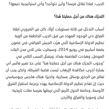
الحرب: لماذا تقاتل فرنسا؟ وأين تتواجد؟ وأي استراتيجية تتبعها؟
التحرّك هناك من أجل حمايتنا هُنا؟
أسباب التدخّل من ثلاثة مستويات. أوّلًا، كان من الضروري إنقاذ
العراق ذي الوجود المهدّد من قبل الحرب الخاطفة من ألوية
تنظيم الدولة الإسلامية الّتي هزّت الجيش العراقي في غضون
بضعة أسابيع في يونيو 2014، وسيطرت على ثاني مدن البلاد،
الموصل، وهدّدت العاصمة بغداد. ويتمثّل السبب الثاني في
“وجوب التحرّك هناك من أجل حمايتنا هنا” على حدّ تعبير فالس أي
بعبارة أخرى، مكافحة الإرهاب ليست قضية الشرطة، ولكن يجب أن
تعالج من الجذور بوسائل عسكرية. وأخيرًا، هناك هاجس جيوسياسي
حيث إنّ تقدّم تنظيم الدولة الإسلامية يهدّد بزعزعة استقرار الشرق
الأوسط، وخاصة الدول الأربع الّتي تربطها بفرنسا صلات تاريخية:
لبنان وسوريا والعراق والأردن.