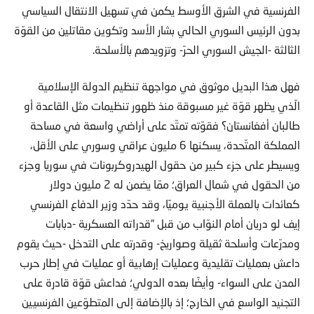
الفرنسية في الشرق الأوسط يكمن في تسهيل الانتقال السياسي
بدون الرئيس السوري الحالي بشار الأسد وتكوين مقاتلين من القوّة
الثالثة -الجيش السوري الحرّ- وتزويدهم بالأسلحة.
فهل هذا البديل موثوق في مواجهة تنظيم الدولة الإسلامية
الّذي يظهر قوّة غير مسبوقة منذ ظهور تنظيمات مثل القاعدة أو
طالبان أفغانستان؟ فقوّته تمتّد على أراضي واسعة في مساحة
المملكة المتّحدة، يسكنها 6 مليون عراقي وسوري على الأقل،
ويسيطر على جزء كبير من حقول الهيدروكربونات في سوريا وجزء
من الحقول في شمال العراق؛ ممّا يضمن له 2 مليون دولار
كعائدات بالعملة الأجنبية يوميًا، وقد حدّد وزير الدفاع الفرنسي
إيف لو دريان أمام النوّاب من قبل “قدراته العسكرية -دبابات
ومدرّعات وأسلحة ثقيلة وصواريخ- وقدرته على التدخل -حيث يقوم
داعش بعمليات تقليدية وعمليات إرهابية أو عمليات في إطار حرب
المدن على السواء- وأيضًا بعده الدولي؛ فداعش قوّة قادرة على
التجنيد الواسع في الخارج؛ إذ بالإضافة إلى المتطوّعين الفرنسيين