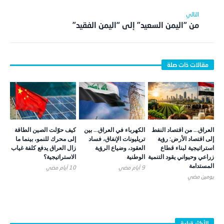
من “اليمن السعيد” إلى “اليمن الفقيد”
العراق… من اقتصاد النفط
الكهرباء في العراق… بين
كيف حوّلت الصين الطاقة
إلى اقتصاد الأرض: رؤية
تريليونات الإنفاق، فساد
إلى محرك للنمو، بينما ما
استراتيجية لبناء قطاع
العقود، وضياع الرؤية
زال العراق يدفع كلفة غياب
زراعي وحيواني يقود التنمية
الوطنية
الاستراتيجية؟
المستدامة
9 أيام ‎مضي
10 أيام ‎مضي
يومين ‎مضي
الأكثر قراءة