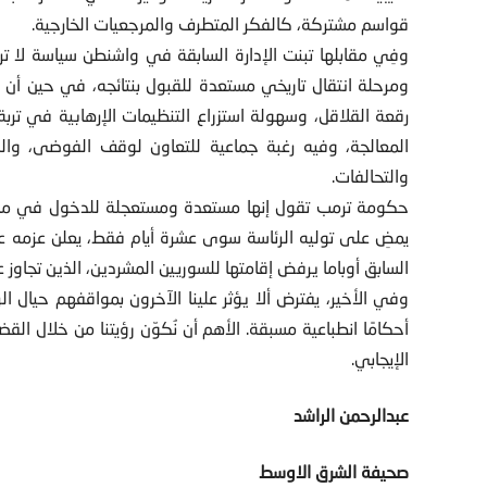
قواسم مشتركة، كالفكر المتطرف والمرجعيات الخارجية.
وفِي مقابلها تبنت الإدارة السابقة في واشنطن سياسة لا ترى،
ومرحلة انتقال تاريخي مستعدة للقبول بنتائجه، في حين أن ال
رقعة القلاقل، وسهولة استزراع التنظيمات الإرهابية في ترب
المعالجة، وفيه رغبة جماعية للتعاون لوقف الفوضى، والق
والتحالفات.
حكومة ترمب تقول إنها مستعدة ومستعجلة للدخول في مش
يمضِ على توليه الرئاسة سوى عشرة أيام فقط، يعلن عزمه عل
السابق أوباما يرفض إقامتها للسوريين المشردين، الذين تجاوز عددهم 12 مليون لاجئ في الداخ
وفي الأخير، يفترض ألا يؤثر علينا الآخرون بمواقفهم حيال الر
أحكامًا انطباعية مسبقة. الأهم أن نُكوّن رؤيتنا من خلال القض
الإيجابي.
عبدالرحمن الراشد
صحيفة الشرق الاوسط