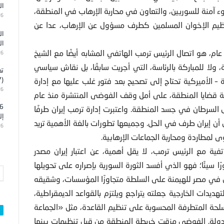
ال
وء آمنة للسوريين، والتعاون في محاربة الإرهاب في المنطقة،
26
نظيم الإخوان المسلمين كطرف مسؤول عن الإرهاب، عدا عن
ال
ال
، هو اتصال الرئيس ترمب الهاتفي المشابه أيضًا مع الشيخ
26
لا للمباركة بالرئاسة، التي أجريت سابقًا، بل نقاش سياسي
تد
(7)
 الأميركية تحتاج إلى تصحيح بعد فتور غلب عليها مع إدارة
26
لجة قضايا المنطقة، على أمل وقف الفوضى المنتشرة منذ عام
 مثل السرطان في جسد المنطقة. واعتبرت إدارة ترمب إيران طرفًا
إل
 أن إيران طرف في الحل. وجميعها تطورات بالغة الأهمية تريد
26
ى لمطاردة ومحاربة الجماعات الإرهابية.
فية مع الرئيس ترمب، لا يقل أهمية، عن اعتبار إيران مصدر
 سيئًا؛ فهو الذي أفسد الثورة السورية بإصراره على تحويلها
ي في مصر للهيمنة على السلطة متجاوزًا المؤسسات، وشقيقه
دات الخارجية جعلته يتراجع ويلتزم بالقواعد الديمقراطية،
لحة المتطرفة المحسوبة على تنظيم القاعدة، مثل «الجماعة
بالدولة. الفوضى مزقت خريطة المنطقة من قبل تنظيمات بينها