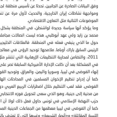
وفق البيانات الصادرة عن الجانبين، تحدثا عن تأسيس منطقة لج
ومواجهة نشاطات إيران الخارجية، والحديث لأول مرة عن ت
الموضوعات الثنائية مثل التعاون الاقتصادي.
وما يؤكد أنها سياسة جديدة لواشنطن، في المنطقة بشكل عام
محمد بن زايد ولي عهد أبوظبي. هذه ليست اتصالات مجاملة، و
حول ما الذي ينبغي فعله في المنطقة. فالعلاقات الخليجية –
الرئيس السابق باراك أوباما. ملامحها؛ توحيد الرؤى في معا
2011، والتضامن لمحاربة التنظيمات الإرهابية التي تنتشر
في المشكلة بعد أن كانت الإدارة الأميركية السابقة تصر على
إنهاء الفوضى في ليبيا، وسوريا واليمن، والعراق، وتوحيد القو
كما أن إدراج تنظيم الإخوان المسلمين في المحادثات الهات
الفوضى. فقد لعب التنظيم خلال اضطرابات الربيع العربي دورًا
من مدنية إلى دينية، وهو الذي سعى لتحويل فوزه الانتخاب
حزب النهضة الإسلامي في تونس حاول فعل ذلك لولا أن التهدي
كما أن الفوضى في ليبيا معظمها من الجماعات الدينية المس
الليبية المقاتلة» و«أنصار الشريعة» وغيرها التي لا تعترف 