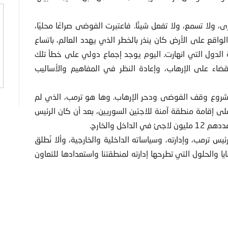
 ولا تسمع، ولا تفعل شيئًا. فاعتبرت الفوضى صراعًا محليًا،
واقع على الأرض كان ينذر بالخطر الذي يهدد العالم، باتساع
ة الدول التي انهارت. اليوم يوجد إجماع دولي على خطأ تلك
ضاء على الإرهاب، وإعادة النظر في المفاهيم والأساليب
روع وقف الفوضى ودحر الإرهاب. وها هو ترمب، الذي لم
ى إقامة منطقة آمنة للاجئين السوريين، بعد أن كان الرئيس
ل والخارج.
ئيس ترمب، وإدارته، وسياساته الداخلية والخارجية، وألا نُطلق
ايا والحلول التي تطرحها إدارته لمنطقتنا واستعدادها للتعاون