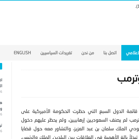
لاعلامي
اتصل بنا
من نحن
تغريدات السياسيين
ENGLISH
وترمب
اق
ال
26
هج
وا
ائمة الدول السبع التي حظرت الحكومة الأميركية على
26
 ترمب لم يصنف السعوديين إرهابيين، ولم يحظر عليهم دخول
تر
عودي الملك سلمان بن عبد العزيز، والتشاور معه حول قضايا
26
دلاً بالغ الأهمية في العلاقات بين البلدين. الملك والرئيس،