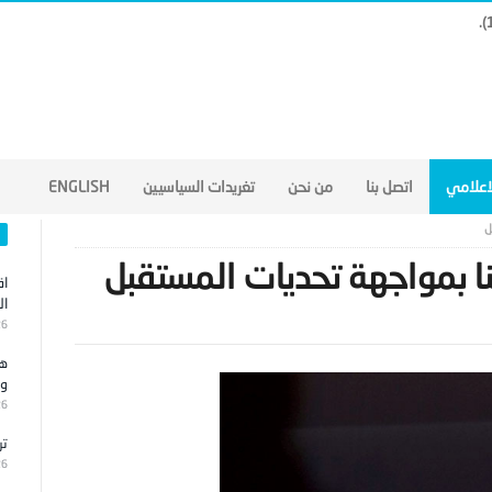
لاعلامي
اتصل بنا
من نحن
تغريدات السياسيين
ENGLISH
ل
ا بمواجهة تحديات المستقبل
اق
ال
26
هج
وا
26
تر
26