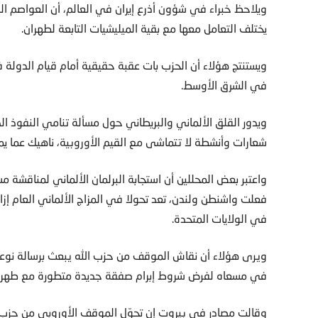
ويلاحظ خبراء في شؤون أذرع إيران في العالم، أن العواصم ال
يختلف التعامل معها مع بقية الميليشيات التابعة لطهران.
ويستنتج هؤلاء أن الحزب بات عقبة حقيقية أمام قيام الدولة ف
في الشرق الأوسط.
ويدور القلق الألماني والبريطاني حول مسألة تنامي النفوذ ال
شعارات وأنشطة لا تتماشى مع القيم الأوروبية، ناهيك عما يمث
واعتبر بعض المحللين أن استجابة البرلمان الألماني لمناقشة مسأ
فعلت واشنطن ولندن، تعد تحولا في المزاج الألماني العام إزاء
في الولايات المتحدة.
ويرى هؤلاء أن نقاش الموقف من حزب الله يبعث برسالة نوعية
في مسعاه لفرض شروط إبرام صفقة جديدة متطورة مع طهرا
وقالت مصادر في بيروت إن تحوّل الموقف الأوروبي من حزب 