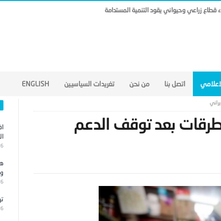
ناء قطاع زراعي وحيواني يقود التنمية المستدامة
لاعلامي
اتصل بنا
من نحن
تغريدات السياسيين
ENGLISH
راني
لطرقات بعد توقف الدعم
اق
ال
26
هج
وا
26
تر
26