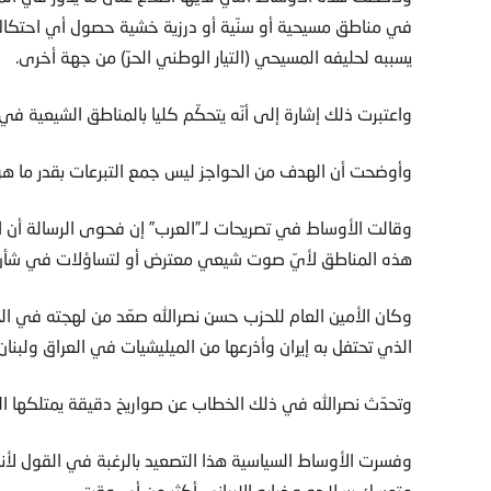
في مناطق مسيحية أو سنّية أو درزية خشية حصول أي احتكا
يسببه لحليفه المسيحي (التيار الوطني الحرّ) من جهة أخرى.
واعتبرت ذلك إشارة إلى أنّه يتحكّم كليا بالمناطق الشيعية في
وأوضحت أن الهدف من الحواجز ليس جمع التبرعات بقدر ما هو
وقالت الأوساط في تصريحات لـ”العرب” إن فحوى الرسالة أن 
هذه المناطق لأيّ صوت شيعي معترض أو لتساؤلات في شأن جد
وكان الأمين العام للحزب حسن نصرالله صعّد من لهجته في ال
الذي تحتفل به إيران وأذرعها من الميليشيات في العراق ولبنان
وتحدّث نصرالله في ذلك الخطاب عن صواريخ دقيقة يمتلكها الحز
وفسرت الأوساط السياسية هذا التصعيد بالرغبة في القول لأنصا
متمسك بسلاحه وخياره الإيراني أكثر من أي وقت.