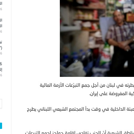
ال
26
ال
ال
26
تد
(7)
26
إل
26
ه في لبنان من أجل جمع التبرّعات الأزمة المالية
ة المفروضة على إيران.
عبئة الداخلية في وقت بدأ المجتمع الشيعي اللبناني يطرح
اطق الشيعية أنّ الحزب تفادى إقامة حواجز لجمع التبرعات