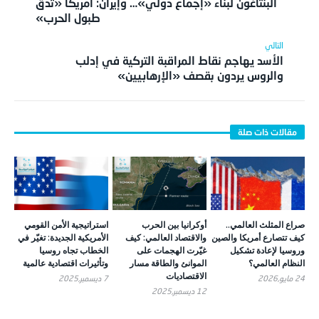
البنتاغون لبناء «إجماع دولي»… وإيران: أمريكا «تدق
طبول الحرب»
الأسد يهاجم نقاط المراقبة التركية في إدلب
والروس يردون بقصف «الإرهابيين»
صراع المثلث العالمي..
أوكرانيا بين الحرب
استراتيجية الأمن القومي
كيف تتصارع أمريكا والصين
والاقتصاد العالمي: كيف
الأمريكية الجديدة: تغيّر في
وروسيا لإعادة تشكيل
غيّرت الهجمات على
الخطاب تجاه روسيا
النظام العالمي؟
الموانئ والطاقة مسار
وتأثيرات اقتصادية عالمية
الاقتصاديات
24 مايو,2026
7 ديسمبر,2025
12 ديسمبر,2025