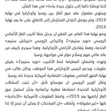
لاننا توصلنا دائما إلى حلول جيدة بناءة» في هذا الشأن.
وينتهي مفعول عقد عبور الغاز بين روسيا وأوكرانيا في نهاية
2019، ولم يتوصل البلدان المتنازعان إلى الاتفاق على ما بعد نهاية
2019.
ومع نهاية هذا العام، من المقرر ان يدخل خطا أنابيب الغاز الألماني
الروسي «نورد ستريم»2 والتركي الروسي «تيركِش ستريم»
الخدمة، وهما يتفاديان الأراضي الأوكرانية. وهذا سيحرم كييف من
عائد مالي مهم وسلاح مؤثر في مواجهة روسيا.
وتهدد واشنطن المعارضة لخط الأنابيب «نورد ستريم2» بفرض
عقوبات. ويدعم الرئيس الأوكراني هذا الموقف، وكان طالب في
نهاية الشهر الماضي بعقوبات اقتصادية أمريكية جديدة ضد روسيا.
وقال الوزير الروسي ان موسكو تأمل «أن تثبت السلطات
الأوكرانية الجديدة اعتمادها مقاربة براغماتية بشأن استمرار عبور
الغاز أراضيها بعد 2019»، واصفا العقوبات الأمريكية «الأحادية»
بانها «غير مقبولة». وأضاف «إن المباحثات لا يمكن أن تنجح إلا إذا
سعينا إلى تسوية».