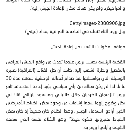
مغادرتهم عمدوا إلى تدمير الثكنات، وأخذوا منها أحياناً النوافذ
والمراحيض. ولم يكن هناك مكان لإعادة الجيش إليه”.
GettyImages-2388906.jpg
بول بريمر أثناء تنقله في العاصمة العراقية بغداد (غيتي)
مواقف مكونات الشعب من إعادة الجيش
القضية الرئيسة بحسب بريمر، عندما تحدث عن واقع الجيش العراقي
بالتفصيل ونظرة الشعب إليه، كانت أن كل الفئات (العراقية) تعتبره
الوسيلة التي بواسطتها نفّذ صدام أعماله الوحشية ضدهم مدة 30
عاماً، لذا لم يكن هناك من رأي سياسي يؤيد إعادة استدعائه. تابع
بريمر “الزعيمان الكرديان جلال طالباني ومسعود بارزاني قالا لي
بكل وضوح إنهما سمعا إشاعات عن وجود بعض الضباط الأميركيين
الذين أرادوا استدعاء الجيش، وهذا الكلام كان صحيحاً إذ كان بعض
الضباط يعتبرونها فكرة جيدة”. وهو الكلام نفسه الذي سمعه