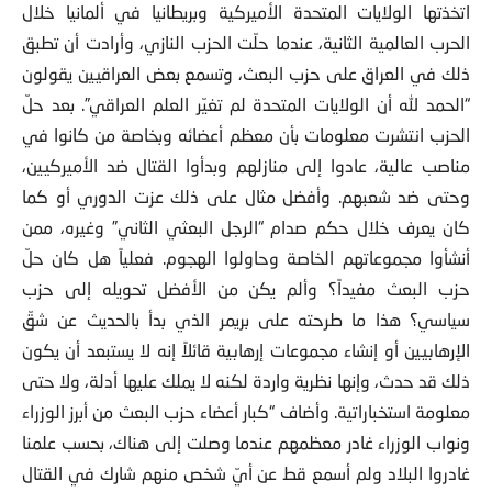
العراق كان حلّ حزب البعث، الذي شبّهه كثيرون بالإجراءات التي
اتخذتها الولايات المتحدة الأميركية وبريطانيا في ألمانيا خلال
الحرب العالمية الثانية، عندما حلّت الحزب النازي، وأرادت أن تطبق
ذلك في العراق على حزب البعث، وتسمع بعض العراقيين يقولون
“الحمد لله أن الولايات المتحدة لم تغيّر العلم العراقي”. بعد حلّ
الحزب انتشرت معلومات بأن معظم أعضائه وبخاصة من كانوا في
مناصب عالية، عادوا إلى منازلهم وبدأوا القتال ضد الأميركيين،
وحتى ضد شعبهم. وأفضل مثال على ذلك عزت الدوري أو كما
كان يعرف خلال حكم صدام “الرجل البعثي الثاني” وغيره، ممن
أنشأوا مجموعاتهم الخاصة وحاولوا الهجوم. فعلياً هل كان حلّ
حزب البعث مفيداً؟ وألم يكن من الأفضل تحويله إلى حزب
سياسي؟ هذا ما طرحته على بريمر الذي بدأ بالحديث عن شقّ
الإرهابيين أو إنشاء مجموعات إرهابية قائلاً إنه لا يستبعد أن يكون
ذلك قد حدث، وإنها نظرية واردة لكنه لا يملك عليها أدلة، ولا حتى
معلومة استخباراتية. وأضاف “كبار أعضاء حزب البعث من أبرز الوزراء
ونواب الوزراء غادر معظمهم عندما وصلت إلى هناك، بحسب علمنا