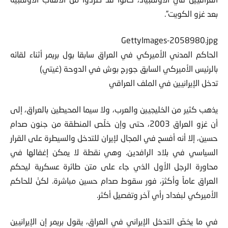
العراقيين في الأولمبياد، كانوا قد طُردوا من الألعاب الأولمبية
بعد غزو الكويت”.
GettyImages-2058980.jpg
الحاكم المدني الأميركي في العراق سابقا بول بريمر أثناء لقائه
بالرئيس الأميركي السابق جورج بوش في الدوحة (غيتي)
تدخل الإيرانيين في الملف العراقي
يذهب كثير من الخليجيين والعرب، ولا سيما المحيطين بالعراق، إلى
أن غزو العراق 2003، حتى وإن خلّص المنطقة من جنون صدام
حسين، إلا أنه أفسح في المجال لإيران للتدخل والسيطرة على القرار
السياسي في بلاد الرافدين. وهي نقطة لا يمكن إغفالها في
محاورة الرجل الأول الذي جاء على متن طائرة عسكرية ليحكم
العراق عاماً وأكثرَ، فور سقوط صدام حسين مباشرة. لكنْ للحاكم
الأميركي لبغداد رأي آخر وتفصيل أكثر.