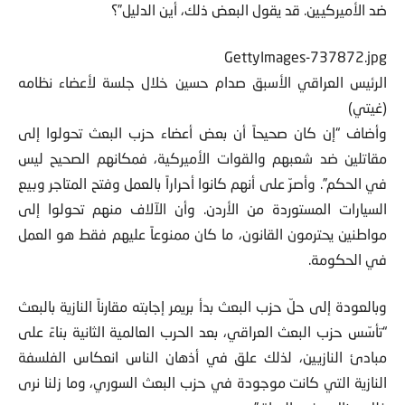
غادروا البلاد ولم أسمع قط عن أيّ شخص منهم شارك في القتال
ضد الأميركيين. قد يقول البعض ذلك، أين الدليل”؟
GettyImages-737872.jpg
الرئيس العراقي الأسبق صدام حسين خلال جلسة لأعضاء نظامه
(غيتي)
وأضاف “إن كان صحيحاً أن بعض أعضاء حزب البعث تحولوا إلى
مقاتلين ضد شعبهم والقوات الأميركية، فمكانهم الصحيح ليس
في الحكم”. وأصرّ على أنهم كانوا أحراراً بالعمل وفتح المتاجر وبيع
السيارات المستوردة من الأردن. وأن الآلاف منهم تحولوا إلى
مواطنين يحترمون القانون، ما كان ممنوعاً عليهم فقط هو العمل
في الحكومة.
وبالعودة إلى حلّ حزب البعث بدأ بريمر إجابته مقارناً النازية بالبعث
“تأسّس حزب البعث العراقي، بعد الحرب العالمية الثانية بناءً على
مبادئ النازيين، لذلك علق في أذهان الناس انعكاس الفلسفة
النازية التي كانت موجودة في حزب البعث السوري، وما زلنا نرى