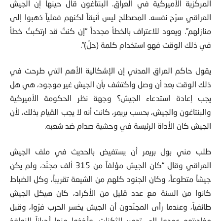
المركزية الأميركية في العراق. البنتاغون قال حينها إن الجيش
العراقي سرّح نفسه. المصطلح ليس أنيقاً لكنهم فعلياً ذهبوا إلى
منازلهم”. ويعود للاعتراف بالخطأ مجدداً “إن كنتُ قد ارتكبتُ خطأ
في ذلك الوقت فهو استخدام كلمة (حلّ)”.
يقول حاكم العراق المدني إن الإشكالية الأهم التي طرحت في
ذلك الوقت بعد أن وصل واكتشف بأن الجيش غير موجود، هي هل
يجب إعادة استدعاء الجيش؟ وجهة نظر الحكومة الأميركية
والبنتاغون والجيش، بحسب بريمر، كانت أنه لا يجب القيام بذلك، لأن
الجيش كان الأداة الرئيسة في وحشية صدام ضد شعبه.
طلب مني بول بريمر أن يستفيض بالحديث في ملف الجيش
العراقي وقال “كان الجيش مؤلفاً من 315 ألف مجنّد، ولم يكن
جيشاً متطوعاً، وكان الجنود كلهم من الشيعة تقريباً، وكل الضباط
كانوا من السنة مع عدد قليل من الأكراد، كان هيكل الجيش
طائفياً، وعندما رأى المجنّدون أن الجيش يخسر الحرب فرّوا، وقبل