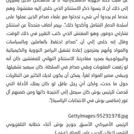
عن سبب خطأ أجهزتنا الاستخباراتية. لا بد للأشخاص الذين يشيرون
إلى ذلك أن لا ينسوا ذكر الاستنتاج الذي خلص إليه مفتشونا، وهم
عندما لم يجدوا أي شيء تحدثوا مع علماء صدام الذين عملوا على
أسلحة الدمار الشامل وأكدوا ذلك”. بريمر أضاف متحدثاً عن استنتاج
تشارلي دوفور، وهو المفتش الذي كتب التقرير في ذلك الوقت،
وقال إنه خلص إلى أن “صدام احتفظ بالعاملين وبالسياسات
والمواد وأنهم يعتزمون إعادة تشغيل البرامج النووية والكيميائية
والبيولوجية بمجرد مغادرتنا. الاستنتاج النهائي للمفتشين كان أنه
لو رُفِعت العقوبات وبقي صدام في السلطة، كان سيعيد تشغيلها.
ويبقى مصير المواد لغزاً، يمكن أن يكون لديك الكثير من النظريات
حول ما حدث، ولكن أيّ رجل عاقل لو كان يملك الأدلة التي
قُدمتْ للرئيس بوش كان سيصل إلى النتيجة ذاتها ومن ضمنهم آل
غور (منافس بوش في الانتخابات الرئاسية)”.
GettyImages-95291978.jpg
الرئيس الأميركي الأسبق جورج بوش أثناء خطابه التلفزيوني