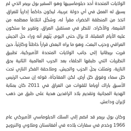
بعد سقوط صدام حسين بشهر في أبريل (نيسان) 2003، اختارت
الولايات المتحدة أحد دبلوماسييها وهو السفير بول بريمر الذي لم
يسبق له العمل في أي دولة عربية، ليكون حاكماً إدارياً للعراق.
اتخذ من المنطقة الخضراء مقراً له، وشكّل ائتلافاً معظمه من
الشيعة، والأكراد، للنظر في مستقبل العراق، وتقرير ما ستكون
عليه الأيام المقبلة. لا يزال حتى اليوم، يُتّهم أنه وراء حلّ الجيش
العراقي وحزب البعث، وهو ما يراه البعض قراراً خاطئاً وكارثياً، حين
قررت بريطانيا إلى جانب الولايات المتحدة الأميركية، تطبيق
النظريات التي طبقها الحلفاء بعد الحرب العالمية الثانية بحق
النازية، وتمثلت بحلّ الحزب والجيش، وملاحقة الفكر النازي تحت
كل سماء وفوق كل أرض. لكن المفاجأة، قوله إن سحب الرئيس
الأسبق باراك أوباما للقوات من العراق في 2011 كان بمثابة
الهدية المجانية وتقديم بلاد الرافدين هدية على طبق من ذهب
لإيران وداعش.
وكان بول بريمر قد انضم إلى السلك الدبلوماسي الأميركي عام
1966 وخدم في سفارات بلاده في أفغانستان وملاوي والنرويج