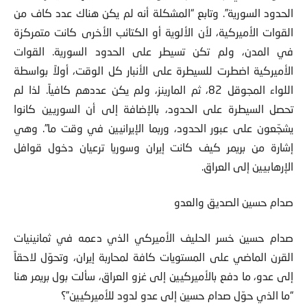
متموضعاً في (محافظة) الديوانية فلن تستطيع السيطرة على
الحدود السورية”. وتابع “المشكلة أنه لم يكن هناك عدد كاف من
القوات الأميركية، لأن الألوية أو الكتائب الأخرى كانت متمركزة
في المدن، ولم تكن تسيطر على الحدود السورية. القوات
الأميركية اضطرت للسيطرة على الأنبار كل الوقت، أولاً بواسطة
اللواء المجوقل 82، ثم المارينز، ولم يكن عددهم كافياً. لذا لم
تحصل السيطرة على الحدود، بالإضافة إلى أن السوريين كانوا
يشجّعون على عبور الحدود، وربما الإيرانيين في وقت ما”. وهي
إشارة من بريمر كيف كانت إيران وسوريا ترعيان دخول قوافل
الإرهابيين إلى العراق.
صدام حسين الصديق والعدو
صدام حسين خسر الحليف الأميركي الذي دعمه في ثمانينيات
القرن الماضي على المستويات كافة لمحاربة إيران، وتحوّل لاحقاً
إلى عدو، ما دفع بالأميركيين إلى غزو العراق، سألت بول بريمر هنا