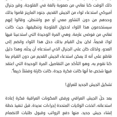
وأثبتت أنهم كانوا على حق بقرارهم بعدم فعل ذلك، وقال “في
ذلك الوقت كنا نعاني من صعوبة بالغة في الفلوجة، وقرر جنرال
أميركي استدعاء لواء من الجيش القديم، جنود المارينز قاموا بذلك
وحدهم من دون التشاور معي أو مع واشنطن، وقالوا إنهم
سيستخدمون هذا اللواء لدخول الفلوجة وتنظيفها، حيث كانت
تعاني من فوضى عارمة، وهي المرة الوحيدة التي استدعينا فيها
لواءً قديماً، لكن بدل القيام بذلك دخل هذا اللواء وانضم إلى
العدو، ولذلك كان على الجنرال الذي استدعاه أن يحلّه. وهذا دليل
قاطع على أنه لا يمكن استدعاء الجيش القديم من دون القيام بما
كنا نقوم به، وهو التأكد من التفاصيل. المرة الوحيدة التي اعتقد
فيها شخص ما أنها كانت فكرة جيدة، كانت كارثة وفشلاً ذريعاً”.
تشكيل الجيش الجديد للعراق!
بعد حلّ الجيش العراقي ورفض المكونات العراقية فكرة إعادة
استدعائه، اتخذت الولايات المتحدة إجراءات عديدة، قبل تنفيذ خطة