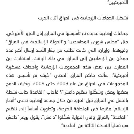
الأميركيين”.
تشكيل الجماعات الإرهابية في العراق أثناء الحرب
جماعات إرهابية عديدة تم تأسيسها في العراق إبان الغزو الأميركي.
مثل “مجلس شورى المجاهدين” و”الدولة الإسلامية في العراق”
وغيرهما، وإيران، التي كانت تطلب من بشار الأسد إرسال أكبر عدد
ممكن من الإرهابيين إلى العراق في ذلك الوقت، استفادت من
المعارك بين بعض هذه المجموعات الإرهابية وأهداف عسكرية
أميركية”. سألت حاكم العراق المدني “كيف تم تأسيس هذه
المجموعات في العراق من عام 2003 حتى 2009، وكيف اندمج
بعضها ببعض وشكّلوا تنظيم داعش”؟ فأجاب “القاعدة كانت نشطة
بالفعل في العراق قبل الغزو، من خلال جماعة إرهابية تدعى “أنصار
الإسلام” مقرها في المنطقة الكردية، وتطورت أساساً إلى تنظيم
“القاعدة” بالعراق وفي النهاية شكّلوا “داعش”، يقول بريمر “داعش
هو فعلياً النسخة الثالثة من القاعدة”.