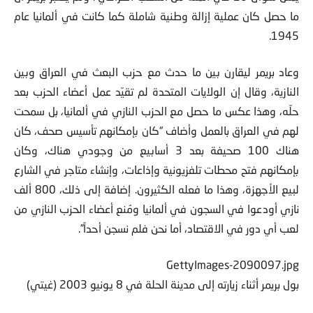
يمثل سوى 10 في المئة من الشعب العراقي”. ولم يعتبر بريمر أن
ما حصل كان عملية إزالة وطنية شاملة كما كانت في ألمانيا عام
1945.
وعاد بريمر ليقارن بين ما حدث مع حزب البعث في العراق وبين
النازية، وقال إن الولايات المتحدة لم تقيّد عمل أعضاء الحزب بعد
حلّه، وهذا عكس ما حصل مع الحزب النازي في ألمانيا، بل سمحت
لهم في العراق بالعمل وأضاف “كان بإمكانهم تأسيس صحف، كان
هناك 100 صحيفة بعد 3 أسابيع من وجودي هناك، وكان
بإمكانهم فتح محطات تلفزيونية وإذاعات، وإنشاء متاجر في الشارع
لبيع الأجهزة، وهذا ما فعله الكثيرون. إضافة إلى ذلك، 800 ألف
نازي أودعوا في السجون في ألمانيا ومُنع أعضاء الحزب النازي من
لعب أي دور في الاقتصاد، أما نحن فلم نسجن أحداً”.
GettyImages-2090097.jpg
بول بريمر أثناء زيارته إلى مدينة الحلة في 8 يونيو 2003 (غيتي)