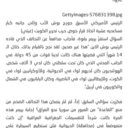
hgvz
GettyImages-576831398.jpg
الرئيس الأميركي الأسبق جورج بوش الأب وإلى جانبه كبار
مساعديه عشية اتخاذ قرار خوض حرب تحرير الكويت (غيتي)
السؤال استفزّ بريمر بقوة، فأجاب مدافعاً عن التحالف الذي قاده
الرئيس بوش الابن “هذا غير صحيح، لقد نجح بالقيام بذلك. خلال الـ
14 شهراً التي قضيتها هناك كانت لدينا قوات من 45 دولة. في
الجانب المدني الذي كان تحت سلطتي كان لدي 3 آلاف شخص.
الهولنديون كان لديهم لواء في الديوانية، وللأوكرانيين لواء في
الكوت، وللإيطاليين لواء في الناصرية، وكان اليابانيون في الشمال
والكوريون في أربيل”.
فكرّرت سؤالي السابق: إذاً، لمَ لمْ يتمكن هذا التحالف الضخم من
منع “القاعدة” من العبور من سوريا نحو العراق؟ إجابة بريمر هذه
المرة كانت شرحاً للتقسيمات الجغرافية العراقية “إن كنتَ