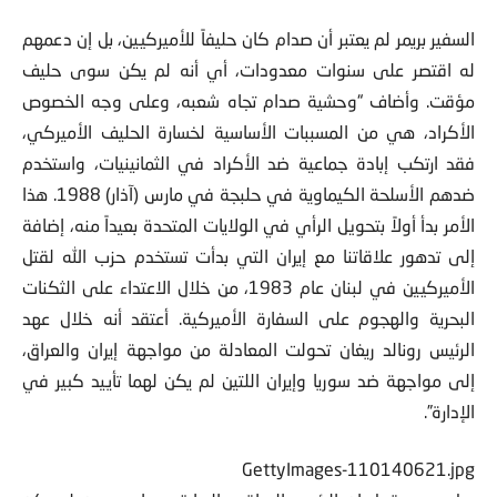
“ما الذي حوّل صدام حسين إلى عدو لدود للأميركيين”؟
السفير بريمر لم يعتبر أن صدام كان حليفاً للأميركيين، بل إن دعمهم
له اقتصر على سنوات معدودات، أي أنه لم يكن سوى حليف
مؤقت. وأضاف “وحشية صدام تجاه شعبه، وعلى وجه الخصوص
الأكراد، هي من المسببات الأساسية لخسارة الحليف الأميركي،
فقد ارتكب إبادة جماعية ضد الأكراد في الثمانينيات، واستخدم
ضدهم الأسلحة الكيماوية في حلبجة في مارس (آذار) 1988. هذا
الأمر بدأ أولاً بتحويل الرأي في الولايات المتحدة بعيداً منه، إضافة
إلى تدهور علاقاتنا مع إيران التي بدأت تستخدم حزب الله لقتل
الأميركيين في لبنان عام 1983، من خلال الاعتداء على الثكنات
البحرية والهجوم على السفارة الأميركية. أعتقد أنه خلال عهد
الرئيس رونالد ريغان تحولت المعادلة من مواجهة إيران والعراق،
إلى مواجهة ضد سوريا وإيران اللتين لم يكن لهما تأييد كبير في
الإدارة”.
GettyImages-110140621.jpg