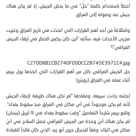
وسياسية في العراق. ولكنّ بريمر يردد دائماً خلال مقابلاته بأنه
أخطأ باستخدام كلمة “حلّ” في ما يخصّ الجيش، إذ لم يكن هناك
جيش عند وصوله إلى العراق.
وانطلاقاً من أحد أهم القرارات التي اتخذت في تاريخ العراق وغيّرت
مجرى الأحداث فيه، سألته “أين كان يكمن الخطر في إبقاء الجيش
العراقي”؟
C270D8B1CB2740F09DCC28745E3971C4.jpg
حل الجيش العراقي كان من أهم القرارات التي اتخذها بول بريمر
أثناء عمله في العراق (رويترز)
إجابته جاءت سريعة، ومفادها “لم تكن هناك طريقة لإبقاء الجيش
لأنه لم يكن موجوداً في أي مكان في العراق منذ سقوط بغداد”.
وتابع بريمر شارحاً التفاصيل “وقت سقوط بغداد في 9 أبريل (نيسان)
لم يكن هناك أيّ وحدة من الجيش العراقي تحمل السلاح في أيّ
مكان في البلاد وفقاً للجنرال جون أبو زيد، الذي كان قائداً للقيادة