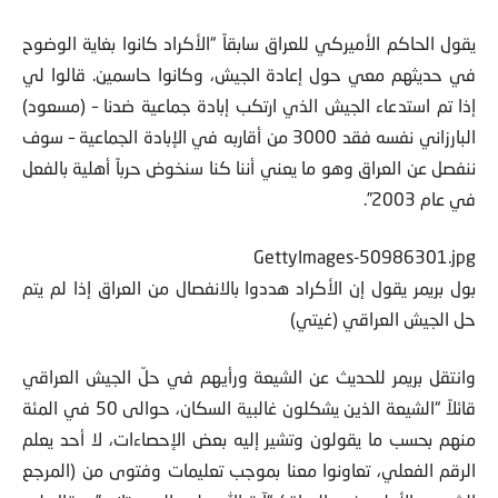
الشيعة وأبلغوا بريمر به.
يقول الحاكم الأميركي للعراق سابقاً “الأكراد كانوا بغاية الوضوح
في حديثهم معي حول إعادة الجيش، وكانوا حاسمين. قالوا لي
إذا تم استدعاء الجيش الذي ارتكب إبادة جماعية ضدنا – (مسعود)
البارزاني نفسه فقد 3000 من أقاربه في الإبادة الجماعية – سوف
ننفصل عن العراق وهو ما يعني أننا كنا سنخوض حرباً أهلية بالفعل
في عام 2003”.
GettyImages-50986301.jpg
بول بريمر يقول إن الأكراد هددوا بالانفصال من العراق إذا لم يتم
حل الجيش العراقي (غيتي)
وانتقل بريمر للحديث عن الشيعة ورأيهم في حلّ الجيش العراقي
قائلاً “الشيعة الذين يشكلون غالبية السكان، حوالى 50 في المئة
منهم بحسب ما يقولون وتشير إليه بعض الإحصاءات، لا أحد يعلم
الرقم الفعلي، تعاونوا معنا بموجب تعليمات وفتوى من (المرجع