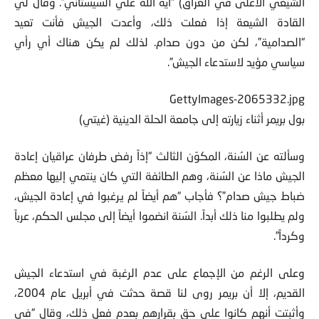
الشيعي الأعلى في العراق) “آية الله علي السيستاني”. وقال لي
القادة الشيعة إذا فعلت ذلك، وأعدت الجيش فأنت تعيد
“الصدامية”، لكن من دون صدام. لذلك لم يكن هناك أي رأي
سياسي مؤيد لاستدعاء الجيش”.
GettyImages-2065332.jpg
بول بريمر أثناء زيارته إلى جامعة الحلة الدينية (غيتي)
وسألته عن السُنة، المكوّن الثالث “إذاً رفض طرفان عراقيان إعادة
الجيش ماذا عن السُنة، وهم الطائفة التي كان ينتمي إليها معظم
ضباط جيش صدام”؟ فأجاب “هم أيضاً لم يرغبوا في إعادة الجيش،
ولم يطلبوا منا ذلك أبداً. السُنة انضموا أيضاً إلى مجلس الحكم، عرباً
وكرداً”.
وعلى الرغم من الإجماع على عدم الرغبة في استدعاء الجيش
القديم، إلا أن بريمر روى لنا قصة حدثت في أبريل عام 2004،