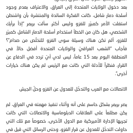
الشهير لإعلان الحرب على العراق (غيتي)
بعد دخول الولايات المتحدة إلى العراق، والاعتراف بعدم وجود
أسلحة دمار شامل، كانت الفكرة السائدة والمنتشرة بأن واشنطن
استغلت الأمر كمبرّر للغزو وليس أكثر. سألت بريمر “إذاً برأيك
الشخصي، هل كان من الخطأ استخدام أسلحة الدمار الشامل كمبرّر
للغزو، ألم تكن هناك وسيلة سوى الغزو للتخلّص من صدام”؟
فأجاب “الشعب العراقيّ والولايات المتحدة أفضل حالاً في
المنطقة اليوم بعد 15 عاماً، ليس لدي أيّ تردد في الدفاع عن
القرار، فنظراً للأدلة التي كانت مع الرئيس لم يكن هناك خيارات
أخرى”.
الاتصالات مع العرب والتدخّل للعدول عن الغزو وحلّ الجيش
يصر بريمر بشكل حاسم على أنه وأثناء تنفيذ مهمته في العراق، لم
يكن مطلعاً على العلاقات الدبلوماسية والاتصالات التي كانت
تجريها الإدارة الأميركية مع الدول الأخرى، خصوصاً مع تلك التي