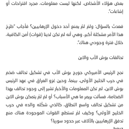
بها وهي أن دولاً ومنها السعودية كانت تموّل أو ترعى دخول
بعض هؤلاء الأشخاص، لكنها ليست معلومات، مجرد اقتراحات أو
إشاعات”.
فعدتُ بالسؤال: ولمَ لمْ يمنع أحد دخول الإرهابيين؟ فأجاب “طرَحَ
هذا الأمر مشكلة أكبر، وهي أنه لم تكن لدينا (قوات) أمن الكافية،
خلال فترة وجودي هناك”.
تحالفات بوش الأب والابن
نجح الرئيس الأميركي جورج بوش الأب في تشكيل تحالف ضخم
في حرب الخليج الأولى، بينما، وحين غزو العراق في عهد الرئيس
بوش الابن، لم تكن المعلومات والأخبار تشير إلى وجود تحالف بهذا
الضخامة، فسألت بريمر ما هي الأسباب؟ أو لمَ لمْ يتمكن بوش الابن
من تشكيل تحالف واسع النطاق، كالذي شكّله والده في حرب
الخليج الأولى؟ وكيف لمْ تستطع القوات الموجودة هناك منع
تدفق الإرهابيين بالآلاف عبر حدود سوريا؟