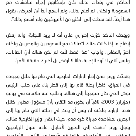
الحاكم في بغداد، لذلك كان بإمكانهم إجراء مناقشات مع
السعودية ولكني لم أعلم بذلك، ولم أسمع أبداً أيّ أميركي يقول
هذا أيضاً، لقد تحدثت إلى الكثير من الأميركيين ولم أسمع بذلك”.
وبهدف التأكد كرّرت إصراري على أنه لا يريد الإجابة، وأنه رفض
إيضاح ما إذا كانت هناك اتصالات مع السعوديين والمصريين ولكنه
أصرّ بالمقابل، وأجاب “هذا فقط لأنه لم تكن هناك أيّ اتصالات،
وليس أنني لا أريد الإجابة، فأنا لا أرفض بل أخبرك حقيقة الأمر”.
وتحدّث بريمر ضمن إطار الزيارات الخارجية التي قام بها خلال وجوده
في العراق، ذاكراً رحلة قام بها إلى قطر بناء على طلب الرئيس
بوش الذي كان متوجهاً إلى هناك، وطلب منه ملاقاته في يونيو
(حزيران) 2003، نافياً أن يكون قد التقى بأيّ مسؤول قطري خلال
هذه الزيارة، ولكنه لم ينسَ أن يذكر لي رحلته التي قام بها إلى
البحرين لمشاهدة مباراة كرة قدم، حيث التقى وزير الخارجية هناك،
يقول بريمر “ذهبت إلى البحرين لأحاول إعادة قبول الرياضيين