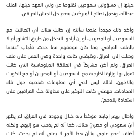
حاولت التدخّل للعدول عن قرار الغزو، وحتى الرسائل التي قيل في
حينها إن مسؤولين سعوديين نقلوها عن ولي العهد حينها، الملك
عبدالله، وتحمل نصائح للأميركيين بعدم حلّ الجيش العراقي.
وأكد ذلك مجدداً عندما سألته إن كانت هناك أي اتصالات مع
السعوديين أو المصريين، أو إن أرادوا التدخل من طريق التشاور أم لا
بالملف العراقي. وما كان موقفهم مما حدث. فأجاب “عندما
وصلت إلى العراق، وظيفتي كانت واحدة وهي العمل على ملف
العراق، ولم أكن مشاركاً في العلاقة الدبلوماسية التي كانت
تعمل بها وزارة الخارجية مع السعوديين أو المصريين أو مع الكويت
والآخرين، لذلك ليس لدي أيّ معلومات شخصية حول تلك
المحادثات. مهمتي كانت التركيز على محاولة حثّ العراقيين على
استعادة بلادهم”.
وأطال بريمر إجابته مؤكداً بأنه خلال وجوده في العراق، لم يظهر
أيّ سعودي أو مصريّ هناك، كما أنه لم يذهب هو إليهم. ولكنه
أضاف “عدم علمي بشأن هذا الأمر لا يعني أنه لم يحدث. كنت