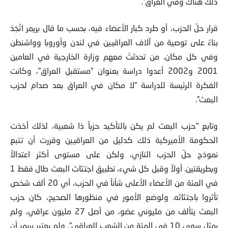
ذلك هناك وفي العراق”.
قرار حلّ الحزب، أو طرد كبار الأعضاء فيه، بحسب ما قال بريمر اتُخِذ
بناءً على توصية من آلاف العراقيين في لندن وأوروبا وواشنطن
وفي كل مكان. من تحدثتْ معهم وزارة الخارجية في العامين
2001 و2002 أعدوا دراسة بعنوان “مستقبل العراق”، وكانت
الفكرة الرئيسة للدراسة “لا مكان في العراق بعد صدام لحزب
البعث”.
وتابع “حزب البعث لم يكن بالتأكيد حزباً ذا شعبية، لذلك أخذت
الحكومة الأميركية ذلك كدليل من العراقيين وقررت أن تتبع
نموذج حلّ الحزب النازي، ولكن على مستوى أكثر اعتدالاً
وبطريقتين. أولاً وقبل كل شيء، تطبيق اجتثاث البعث طال فقط 1
في المئة من الأعضاء الأعلى شأناً في الحزب، أي 20 ألف شخص
تأثروا باجتثاثه. ولوضع الأمور في منظورها الصحيح، كان حزب
البعث يتألف من مليوني عضو، من أصل 27 مليون عراقي، ولم