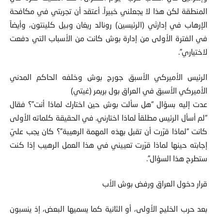
وإسرائيل في أعقاب حرب “يوم الغفران”. لقد أمضيت فترة في
المنطقة لكن هذا لا يجعلني خبيراً. أعتقد أن تجربتي في مكافحة
الإرهاب في إدارتَي (الرئيسين) رونالد ريغان وبيل كلينتون، وأيضاً
في الفترة الأولى من إدارة بوش كانت من الأسباب التي دفعت
لاختياري”.
الرئيس الأميركي الأسبق جورج بوش وخلفه الحاكم المدني
الأميركي الأسبق في العراق بول بريمر (غيتي)
عدت إليه بسؤال “هل سألت بوش حين اختارك لماذا أنت”؟ فقال
“لم أسأل الرئيس مطلقاً لماذا اختارني. في الحقيقة كلماته الأولى
كانت “لماذا قرّرت أن تقبل بهذه المهمة الرهيبة”؟ كان يجب عليّ
إجابته حينها لماذا قرّرت تعييني في هذا العمل الرهيب إذا كنت
ستطرح هذا السؤال”.
قرار دخول العراق ورفض بوش الأب