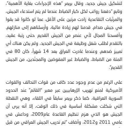
إنشاء جيش جديد، منها دفع الرواتب وقبول طلبات الانضمام
لتشكيل جيش جديد، وقال بريمر “هذه الإجراءات بغاية الأهمية”،
وتابع “دفعنا رواتب لكل كبار الضباط عندما لم يتم استدعاء الجيش،
والمرتّبات التقاعدية زادت مرتين على الأقل، عما لو كانوا قد بقوا
في جيش صدام. قدمنا لهم زيادة مالية، وأرسلناهم إلى منازلهم.
وأفسحنا المجال لأي عنصر من الجيش القديم حتى رتبة عقيد،
بالتقدم لطلب شغل وظيفة في الجيش الجديد، ولم يكن هناك أي
تمييز ضدهم. وعندما غادرت العراق بعد 14 شهراً، كان 80 في
المئة من الضباط، والضباط غير المفوضين والمجنّدين، من الجيش
القديم”.
على الرغم من عدم وجود عدد كاف من قوات التحالف والقوات
الأميركية لمنع تهريب الإرهابيين عبر معبر “القائم” عند الحدود
السورية العراقية، كما ذكر بريمر سابقاً في اللقاء، وهي النقطة
التي شكلت مشكلة أساسية في ذلك الوقت، إلا أنه يرى أن
الجيش هو الذي هزم تنظيم القاعدة عام2009، وداعش في
عامي 2011 و2012، وأضاف “تم تدريب الجيش العراقي من قبل