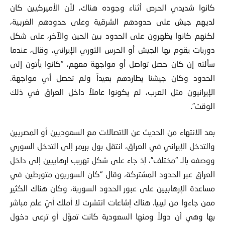
في ما يخصّ التدخل الإيراني في العراق، يقول بريمر إن الإيرانيين
كانوا شديدي الحرص أثناء وجوده هناك، لأن الأميركيين كان
لديهم جيش على حدودهم الشرقية وعلى حدودهم الغربية،
لكنهم كانوا يظهرون على الحدود بين الحين والآخر، على شكل
دوريات يقوم بها الجيش أو الحرس الثوري الإيراني، وقال، عندما
سألته إن كان حصل تواصل أو مواجهة معهم، “كانوا يأتون إلى
الحدود وكان جيشنا يطاردهم بعيداً ولم تحصل أي مواجهة.
الإيرانيون مثل العرب، لم يكونوا عاملاً داخل العراق في ذلك
الوقت”.
بعد الانتهاء من الحديث عن الاتصالات مع السعوديين أو المصريين
والتدخل الإيراني في العراق، انتقل بول بريمر إلى التدخل السوري
ووصفه بالـ “مختلف”، إذ جاء على شكل تهريب إرهابيين إلى داخل
العراق عبر الحدود المشتركة، وقال “كان السوريون متورطين في
مساعدة الإرهابيين على عبور الحدود السورية، وكان هناك الكثير
ممن جاءوا من ليبيا. هناك إشاعات انتشرت لا أملك أيّ علم مباشر