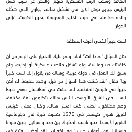
التقاعد وسحب الرتب العسكرية منهم. والآخر، عن سبب فشل
الرئيس جورج بوش الابن في تشكيل تحالف يوازي الذي شكّله
والده ضخامة، في حرب الخليج المعروفة بتحرير الكويت. فإلى
الحوار:
لست خبيراً لكنني أعرف المنطقة
كان السؤال “لماذا أنت؟ لماذا وقع عليك الاختيار على الرغم من أن
خلفيتك ديبلوماسية، ولم تشغل مناصب عسكرية أو إدارية، ولم
يسبق لك العمل في دولة عربية، وهناك من يقول إنك لست خبيراً
بها” فقال “لقد سُئلت هذا السؤال من قبل، وهذه حقيقة. لم أكن
خبيراً في شؤون المنطقة، لقد عشت في أفغانستان وهي طبعاً
ليست في الشرق الأوسط، الناس هناك يتكلمون لغة مختلفة،
وهم مختلفون. لكنني كنت أعيش هناك، وخلال عملي كرئيس
لفريق هنري كيسنجر في 1970 كسبت خبرة في دبلوماسية
الشرق الأوسط، دبلوماسية المكّوك بين مصر وإسرائيل، وبين سوريا