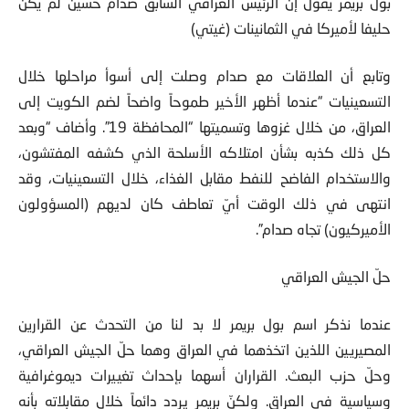
بول بريمر يقول إن الرئيس العراقي السابق صدام حسين لم يكن
حليفا لأميركا في الثمانينات (غيتي)
وتابع أن العلاقات مع صدام وصلت إلى أسوأ مراحلها خلال
التسعينيات “عندما أظهر الأخير طموحاً واضحاً لضم الكويت إلى
العراق، من خلال غزوها وتسميتها “المحافظة 19”. وأضاف “وبعد
كل ذلك كذبه بشأن امتلاكه الأسلحة الذي كشفه المفتشون،
والاستخدام الفاضح للنفط مقابل الغذاء، خلال التسعينيات، وقد
انتهى في ذلك الوقت أيّ تعاطف كان لديهم (المسؤولون
الأميركيون) تجاه صدام”.
حلّ الجيش العراقي
عندما نذكر اسم بول بريمر لا بد لنا من التحدث عن القرارين
المصيريين اللذين اتخذهما في العراق وهما حلّ الجيش العراقي،
وحلّ حزب البعث. القراران أسهما بإحداث تغييرات ديموغرافية