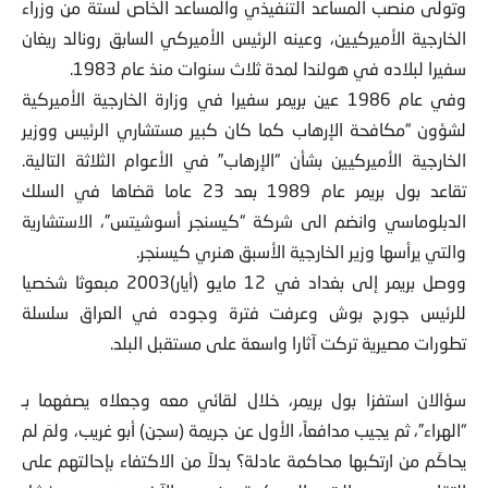
وتولى منصب المساعد التنفيذي والمساعد الخاص لستة من وزراء
الخارجية الأميركيين، وعينه الرئيس الأميركي السابق رونالد ريغان
سفيرا لبلاده في هولندا لمدة ثلاث سنوات منذ عام 1983.
وفي عام 1986 عين بريمر سفيرا في وزارة الخارجية الأميركية
لشؤون “مكافحة الإرهاب كما كان كبير مستشاري الرئيس ووزير
الخارجية الأميركيين بشأن “الإرهاب” في الأعوام الثلاثة التالية.
تقاعد بول بريمر عام 1989 بعد 23 عاما قضاها في السلك
الدبلوماسي وانضم الى شركة “كيسنجر أسوشيتس”، الاستشارية
والتي يرأسها وزير الخارجية الأسبق هنري كيسنجر.
ووصل بريمر إلى بغداد في 12 مايو (أيار)2003 مبعوثا شخصيا
للرئيس جورج بوش وعرفت فترة وجوده في العراق سلسلة
تطورات مصيرية تركت آثارا واسعة على مستقبل البلد.
سؤالان استفزا بول بريمر، خلال لقائي معه وجعلاه يصفهما بـ
“الهراء”، ثم يجيب مدافعاً، الأول عن جريمة (سجن) أبو غريب، ولمَ لم
يحاكَم من ارتكبها محاكمة عادلة؟ بدلاً من الاكتفاء بإحالتهم على