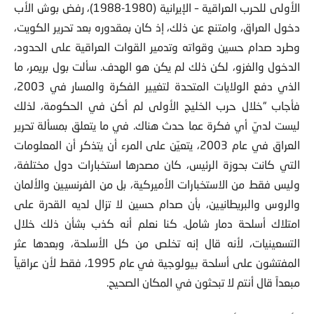
بعد حرب الخليج الأولى، أو الثانية كما يسميها البعض، إذ ينسبون
الأولى للحرب العراقية – الإيرانية (1980-1988)، رفض بوش الأب
دخول العراق، وامتنع عن ذلك، إذ كان بمقدوره بعد تحرير الكويت،
وطرد صدام حسين وقواته وتدمير القوات العراقية على الحدود،
الدخول والغزو، لكن ذلك لم يكن هو الهدف. سألت بول بريمر، ما
الذي دفع الولايات المتحدة لتغيير الفكرة والمسار في 2003،
فأجاب “خلال حرب الخليج الأولى لم أكن في الحكومة، لذلك
ليست لديّ أي فكرة عما حدث هناك. في ما يتعلق بمسألة تحرير
العراق في عام 2003، يتعيّن على المرء أن يتذكر أن المعلومات
التي كانت بحوزة الرئيس، كان مصدرها استخبارات دول مختلفة،
وليس فقط من الاستخبارات الأميركية، بل من الفرنسيين والألمان
والروس والبريطانيين، بأن صدام حسين لا تزال لديه القدرة على
امتلاك أسلحة دمار شامل. كنا نعلم أنه كذب بشأن ذلك خلال
التسعينيات، لأنه قال إنه تخلص من كل الأسلحة، وبعدها عثر
المفتشون على أسلحة بيولوجية في عام 1995، فقط لأن عراقياً
مبعداً قال أنتم لا تبحثون في المكان الصحيح.