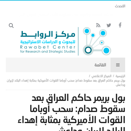
الاحدث
هل تنتقل هندسة الأمن الخليجي من إطار جغرافي خليجي إلى إطار شرق أوسطي
أوسع.. (17)
المركز الاعلامي
بول بريمر حاكم العراق بعد سقوط صدام: سحب أوباما القوات الأميركية بمثابة إهداء البلاد لإيران
وداعش
بول بريمر حاكم العراق بعد
سقوط صدام: سحب أوباما
القوات الأميركية بمثابة إهداء