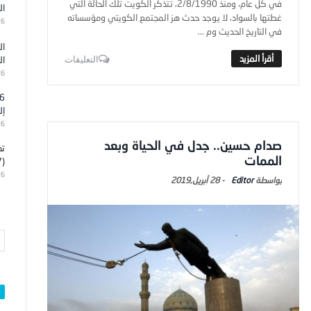
في كل عام، ومنذ 2/8/1990، تتذكر الكويت تلك الحالة التي
ال
غطتها بالسواد، لا يوجد حدث هز المجتمع الكويتي ومؤسساته
26
في التاريخ الحديث وم ...
ال
ال
التعليقات
26
إل
26
صدام حسين.. جدل في الحياة وبعد
تد
الممات
(7)
26
Editor
-
28 أبريل,2019