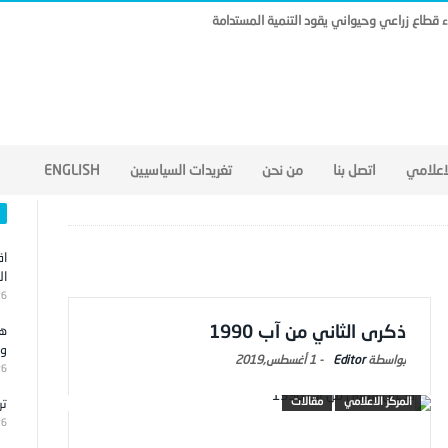
ناء قطاع زراعي وحيواني يقود التنمية المستدامة
لاعلامي
اتصل بنا
من نحن
تغريدات السياسيين
ENGLISH
اق
ال
26
ذكرى الثاني من آب 1990
هج
وا
Editor
-
1 أغسطس,2019
26
المركز الاعلامي
مقالات
تر
26