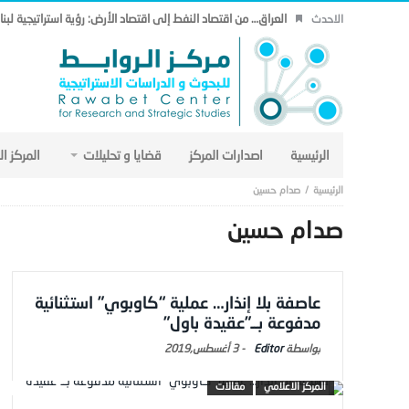
العراق… من اقتصاد النفط إلى اقتصاد الأرض: رؤية استراتيجية لب
الاحدث
الرئيسية
اصدارات المركز
قضايا و تحليلات
المركز ا
صدام حسين
صدام حسين
عاصفة بلا إنذار… عملية “كاوبوي” استثنائية
مدفوعة بــ”عقيدة باول”
Editor
-
3 أغسطس,2019
المركز الاعلامي
مقالات