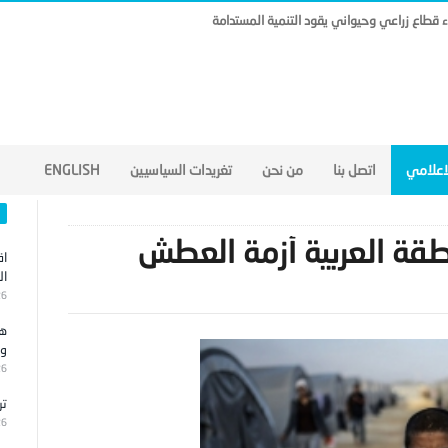
ناء قطاع زراعي وحيواني يقود التنمية المستدامة
لاعلامي
اتصل بنا
من نحن
تغريدات السياسيين
ENGLISH
طقة العربية أزمة العطش
اق
ال
26
هج
وا
26
تر
26