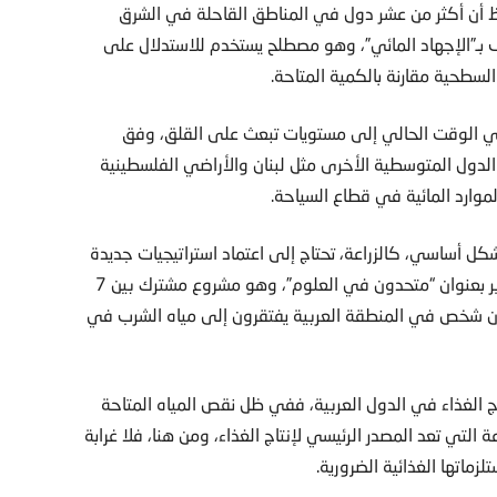
احظ أن أكثر من عشر دول في المناطق القاحلة في الشرق
رف بـ”الإجهاد المائي”، وهو مصطلح يستخدم للاستدلال على
لسطحية مقارنة بالكمية المتاحة.
في الوقت الحالي إلى مستويات تبعث على القلق، وفق
الدول المتوسطية الأخرى مثل لبنان والأراضي الفلسطينية
وارد المائية في قطاع السياحة.
ل أساسي، كالزراعة، تحتاج إلى اعتماد استراتيجيات جديدة
خاصة وأن بيانات حديثة أصدرتها الأمم المتحدة مؤخرا في تقرير بعنوان “متحدون في العلوم”، وهو مشروع مشترك بين 7
ظمات دولية تعنى بالمناخ أظهرت أن نحو 87 مليون شخص في المنطقة العربية يفتقرون إلى مياه الشرب في
نتاج الغذاء في الدول العربية، ففي ظل نقص المياه المتاحة
التي تعد المصدر الرئيسي لإنتاج الغذاء، ومن هنا، فلا غرابة
زماتها الغذائية الضرورية.