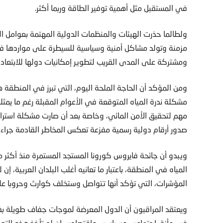
في المستقبل مثل أهمية توفير الطاقة وربما أكثر.
ولطالما حذرت الهيئات والمنظمات الدولية المهتمة بعوامل ا
مزمنة وتولد مشاكل أمنية وسياسية للسيطرة على مواردها ف
ومشتركة على المدى القريب لتطوير إمكانيات دولها للابتعاد ت
ومن المؤكد أن الحاجة الملحة اليوم، التي تبرز في المنطقة ه
مشكلة ندرة المياه المتوقعة في الأعوام المقبلة رغم ما يمثل
مهم لتحقيق الأمن المائي، وخاصة بعد أن صارت مشكلة استرا
صدور أرقام دولية رسمية مفزعة تعكس المخاطر القادمة جراء 
ويبدو أن جائحة فايروس كورونا المستجد المستمرة منذ أكث
المياه في المنطقة، باعتبار ما تعانيه أغلب البلدان العربية، إ
المؤشرات، التي تؤكد أنها تتواصل وستخلف كوارث وحروبا عل
ويعتقد المراقبون أن الدول المعرضة لموجات جفاف طويلة بفعل
في مأزق اجتماعي وسياسي واقتصادي إن لم تأخذ هذه التهديدات