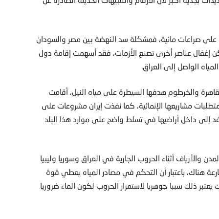
لة على صراعات مائية، فمشكلة سد النهضة بين مصر والسودان
ن إغفال عناصر أخرى تصنع الأزمات، فقد أسهمت إقامة دول
ياه الواصل إلى العراق.
لقاهرة والخرطوم هدفها السيطرة على مياه النيل، أقامت
ناضول، والذي تضمن بناء 22 سدا لتلبية متطلبات مشاريعها الإنمائية، كما نفذت إيران مشروعات على
فد إلى داخل أراضيها في تسلط واضح على موارد هذا البلد
دن والأرياف أثناء الحروب الجارية في العراق وسوريا وليبيا
عة هناك، باعتبار أن التحكم في مصادر المياه يعطي قوة
يعتبر ذلك سببا جوهريا لاستمرار الحروب لكون الماء ضروريا