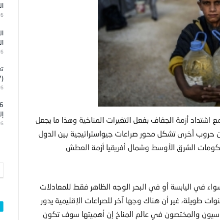
ال
26
ال
ال
26
تد
(7)
26
إل
ع اشتداد أزمة الجفاف بفعل التغيرات المناخية وهذا ما يجعل
26
 من حروب أخرى تشكل محور صراعات جيواستراتيجية بين الدول
حكومات الشرق الأوسط وشمال أفريقيا أزمة العطش
اء في اليابسة أو في البحر الوجه الظاهر فقط للمعادلات
وات طويلة، غير أن هناك وجها آخر للصراعات الإقليمية يدور
سياسيون والمختصون في عالم المناخ إن أهميتها سوف تكون