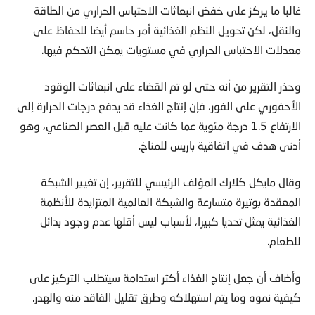
وقالت دراسة حديثة بقيادة جامعة أكسفورد، إن العمل المناخي
غالبا ما يركز على خفض انبعاثات الاحتباس الحراري من الطاقة
والنقل، لكن تحويل النظم الغذائية أمر حاسم أيضا للحفاظ على
معدلات الاحتباس الحراري في مستويات يمكن التحكم فيها.
وحذر التقرير من أنه حتى لو تم القضاء على انبعاثات الوقود
الأحفوري على الفور، فإن إنتاج الغذاء قد يدفع درجات الحرارة إلى
الارتفاع 1.5 درجة مئوية عما كانت عليه قبل العصر الصناعي، وهو
أدنى هدف في اتفاقية باريس للمناخ.
وقال مايكل كلارك المؤلف الرئيسي للتقرير، إن تغيير الشبكة
المعقدة بوتيرة متسارعة والشبكة العالمية المتزايدة للأنظمة
الغذائية يمثل تحديا كبيرا، لأسباب ليس أقلها عدم وجود بدائل
للطعام.
وأضاف أن جعل إنتاج الغذاء أكثر استدامة سيتطلب التركيز على
كيفية نموه وما يتم استهلاكه وطرق تقليل الفاقد منه والهدر.