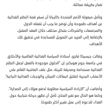
أسمهان الوافي “لدينا فرصة لتصحيح الأمر”، ولاسيما أن التجمعات
تفكر بطريقة مماثلة.
وتأمل مبعوثة الأمم المتحدة كاليباتا أن تسفر قمة النظم الغذائية
عن أهداف طموحة وأن توضح ما يجب أن تفعله الدول
والمجتمعات والشركات بشكل مختلف خلال العقد المقبل،
بالإضافة إلى المزيد من التمويل للمساعدة في تحقيق تلك
الأهداف.
وقالت جيسيكا فانزو، أستاذة السياسة الغذائية العالمية والأخلاق
في جامعة جونز هوبكنز، إن “الحلول موجودة بالفعل لجعل النظم
الغذائية مستدامة وصديقة للبيئة، مثل علف الماشية القائم على
الأعشاب البحرية لتقليل انبعاثات الميثان والوجبات الغذائية النباتية”.
وأضافت أن “الإرادة السياسية مطلوبة لدفع هؤلاء إلى الصدارة”.
وكما هو الحال مع تغير المناخ، تأمل أن تظهر حركة شبابية حول
الغذاء للدعوة إلى عمل تغيير أكثر طموحًا.