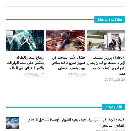
إصبع حسن نصرالله “مقدس” جديد في لبنان
الاتحاد الأوروبي مستعد
فشل الأمم المتحدة في
ارتفاع أسعار الطاقة
لإبرام صفقة مع لبنان بشأن
تمويل تفريغ ناقلة صافر
ينعكس على حجم الواردات
المهاجرين كما حدث مع
يهدد بتسرب نفطي
والأمن الغذائي في العالم
مصر
5 مايو,2023
25 يوليو,2022
23 مارس,2024
الأكثر قراءة
اقتصاد الجغرافيا السياسية: كيف يعيد الشرق الأوسط تشكيل النظام
التجاري العالمي؟