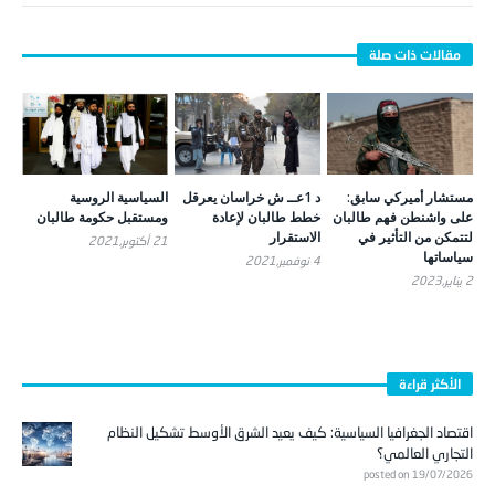
مستشار أميركي سابق:
د 1عــ ش خراسان يعرقل
السياسية الروسية
على واشنطن فهم طالبان
خطط طالبان لإعادة
ومستقبل حكومة طالبان
لتتمكن من التأثير في
الاستقرار
21 أكتوبر,2021
سياساتها
4 نوفمبر,2021
2 يناير,2023
الأكثر قراءة
اقتصاد الجغرافيا السياسية: كيف يعيد الشرق الأوسط تشكيل النظام
التجاري العالمي؟
posted on 19/07/2026