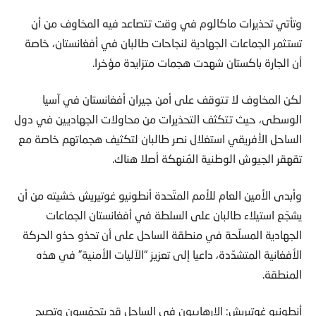
وتأتي تحذيرات ماكالوم في وقت تتصاعد فيه المخاوف من أن
تستثمر الجماعات الجهادية لنجاحات طالبان في أفغانستان، خاصة
أن الجارة باكستان شهدت هجمات متزايدة مؤخرا.
لكن المخاوف لا تتوقف على أمن جيران أفغانستان في آسيا
الوسطى، حيث تتكثف التحذيرات من محاولات الجهاديين في دول
الساحل الأفريقي استغلال نصر طالبان لتكثيف هجماتهم خاصة مع
تقهقر الجيوش الوطنية المُنهكة أصلا هناك.
وأبدى الأمين العام للأمم المتّحدة أنطونيو غوتيريش خشيته من أن
يشجّع استيلاء طالبان على السلطة في أفغانستان الجماعات
الجهادية المسلّحة في منطقة الساحل على أن تحذو حذو الحركة
الأفغانية المتشدّدة، داعيا إلى تعزيز “الآليات الأمنية” في هذه
المنطقة.
أنطونيو غوتيريش: الإرهابيون في الساحل قد يتحمّسون وتصبح