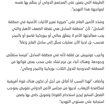
الطريقة التي يتعيّن على المجتمع الدولي أن ينظّم بها نفسه
لمواجهة هذا التهديد”.
وشدّد الأمين العام على “ضرورة تعزيز الآليات الأمنية في منطقة
الساحل”، لأنّ “منطقة الساحل هي نقطة الضعف الأهمّ والتي
يجب معالجتها. الأمر لا يتعلّق بمالي أو ببوركينا فاسو أو بالنيجر
فحسب، بل لدينا الآن عمليات تسلّل إلى ساحل العاج وغانا”.
وأعرب غوتيريش عن قلقه لأنّه في منطقة الساحل “فرنسا ستقلّص
وجودها، وهناك أنباء عن عزم تشاد على سحب بعض قواتها من
المنطقة الحدودية للدول الثلاث: بوركينا والنيجر ومالي”.
وأضاف “لهذا السبب أنا أقاتل من أجل أن تكون هناك قوة أفريقية
لمكافحة الإرهاب، لديها من مجلس الأمن الدولي تفويض بموجب
الفصل السابع (يجيز استخدام القوة) وتمويل خاص بها يضمن
استجابة على مستوى التهديد”.