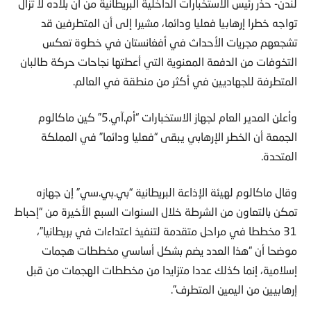
لندن- حذر رئيس الاستخبارات الداخلية البريطانية من أن بلاده لا تزال
تواجه خطرا إرهابيا فعليا ودائما، مشيرا إلى أن المتطرفين قد
تشجعهم مجريات الأحداث في أفغانستان في خطوة تعكس
التخوفات من الدفعة المعنوية التي أعطتها نجاحات حركة طالبان
المتطرفة للجهاديين في أكثر من منطقة في العالم.
وأعلن المدير العام لجهاز الاستخبارات “أم.آي.5” كين ماكالوم
الجمعة أن الخطر الإرهابي يبقى “فعليا ودائما” في المملكة
المتحدة.
وقال ماكالوم لهيئة الإذاعة البريطانية “بي.بي.سي” إن جهازه
تمكن بالتعاون من الشرطة خلال السنوات السبع الأخيرة من “إحباط
31 مخططا في مراحل متقدمة لتنفيذ اعتداءات في بريطانيا”،
موضحا أن “هذا العدد يضم بشكل أساسي مخططات هجمات
إسلامية، إنما كذلك عددا متزايدا من مخططات الهجمات من قبل
إرهابيين من اليمين المتطرف”.