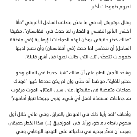
لديهم طموحات أكبر
وقال غوتيريش إنّه في ما يخصّ منطقة الساحل الأفريقي “فأنا
أخشى التأثير النفسي والفعلي لما حدث في أفغانستان”، مضيفا
“هناك خطر حقيقي. يمكن لهذه الجماعات الإرهابية (في منطقة
الساحل) أن تتحمّس لما حدث (في أفغانستان) وأن تصبح لديها
طموحات تتخطّى تلك التي كانت لديها قبل أشهر قليلة”.
وشدّد الأمين العام على أنّ هناك “شيئا جديدا في العالم وهو
خطير للغاية”، موضحا أنّه حتّى وإن لم يكن عددها كبيرا “فهناك
جماعات متعصّبة في عقيدتها، على سبيل المثال، الموت مرغوب
به. جماعات مستعدّة لفعل أيّ شيء. ونرى جيوشا تنهار أمامهم”.
وأضاف “لقد رأينا ذلك في الموصل بالعراق، وفي مالي خلال أول
هجوم باتجاه باماكو، ورأينا في الموزمبيق (…). هذا الخطر حقيقي
ويجب أن نفكّر بجدية في تداعياته على التهديد الإرهابي وفي