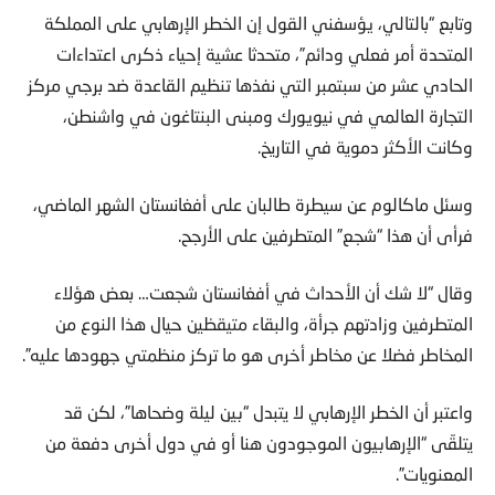
وتابع “بالتالي، يؤسفني القول إن الخطر الإرهابي على المملكة
المتحدة أمر فعلي ودائم”، متحدثا عشية إحياء ذكرى اعتداءات
الحادي عشر من سبتمبر التي نفذها تنظيم القاعدة ضد برجي مركز
التجارة العالمي في نيويورك ومبنى البنتاغون في واشنطن،
وكانت الأكثر دموية في التاريخ.
وسئل ماكالوم عن سيطرة طالبان على أفغانستان الشهر الماضي،
فرأى أن هذا “شجع” المتطرفين على الأرجح.
وقال “لا شك أن الأحداث في أفغانستان شجعت… بعض هؤلاء
المتطرفين وزادتهم جرأة، والبقاء متيقظين حيال هذا النوع من
المخاطر فضلا عن مخاطر أخرى هو ما تركز منظمتي جهودها عليه”.
واعتبر أن الخطر الإرهابي لا يتبدل “بين ليلة وضحاها”، لكن قد
يتلقّى “الإرهابيون الموجودون هنا أو في دول أخرى دفعة من
المعنويات”.