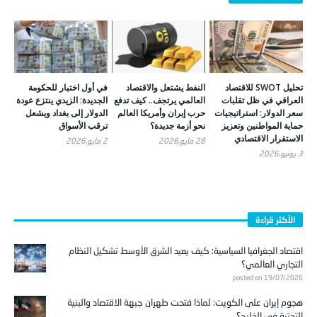
تحليل SWOT للاقتصاد
النفط يشتعل والاقتصاد
في أول اختبار للحكومة
العراقي في ظل تقلبات
العالمي يرتجف.. كيف تدفع
الجديدة: الزيدي ينتزع عودة
سعر الدولار: استراتيجيات
حرب إيران وأمريكا العالم
الدولار إلى بغداد ويشعل
حماية المواطنين وتعزيز
نحو أزمة جديدة؟
ترقب الأسواق
الاستقرار الاقتصادي
28 مايو,2026
2 مايو,2026
3 يونيو,2026
الأكثر قراءة
اقتصاد الجغرافيا السياسية: كيف يعيد الشرق الأوسط تشكيل النظام
التجاري العالمي؟
posted on 19/07/2026
هجوم إيران على الكويت: لماذا فتحت طهران جبهة الاقتصاد والبنية
التحتية في الخليج؟