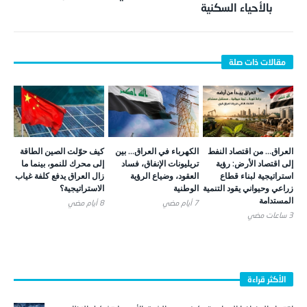
بالأحياء السكنية
العراق… من اقتصاد النفط
الكهرباء في العراق… بين
كيف حوّلت الصين الطاقة
إلى اقتصاد الأرض: رؤية
تريليونات الإنفاق، فساد
إلى محرك للنمو، بينما ما
استراتيجية لبناء قطاع
العقود، وضياع الرؤية
زال العراق يدفع كلفة غياب
زراعي وحيواني يقود التنمية
الوطنية
الاستراتيجية؟
المستدامة
7 أيام ‎مضي
8 أيام ‎مضي
3 ساعات ‎مضي
الأكثر قراءة