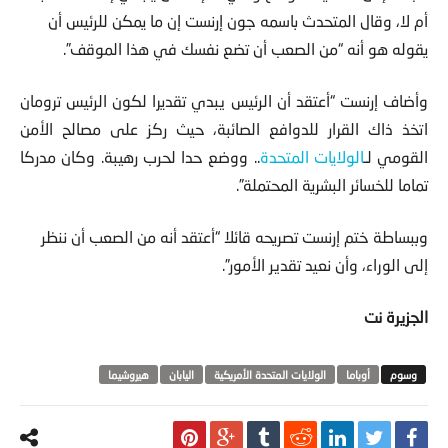
أم لا، وقال المتحدث باسمه جون إرنست إن ما يمكن للرئيس أن
يقوله هو أنه “من الصعب أن تضع نفسك في هذا الموقف”.
وأضاف إرنست “أعتقد أن الرئيس يبدي تقديرا لكون الرئيس ترومان
اتخذ ذاك القرار للدوافع الصائبة، حيث ركز على مصالح الأمن
القومي لـ
الولايات المتحدة
.. ووضع حدا لحرب رهيبة. وكان مدركا
تماما للخسائر البشرية المحتملة”.
وببساطة ختم إرنست تصريحه قائلا “أعتقد أنه من الصعب أن ننظر
إلى الوراء، وأن نعيد تقدير الأمور”.
الجزيرة نت
أوباما
الولايات المتحدة الأمريكية
اليابان
هيروشيما