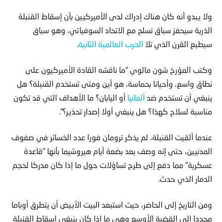
ولا يبدو أنه كان هناك إدراك لدى الأميركيين بأن إسقاط القنبلة
الذرية سيحفز سباق تسلح مع الاتحاد السوفياتي، وهو سباق
سيطبع القرن الذي تلا
الحرب العالمية الثانية
.
وكتب المؤرخ شون مالوي “ما ناقشه القادة الأميركيون على
نطاق واسع، وأحيانا بحماسة، هو أين ومتى تستخدم القنبلة؟ هل
ينبغي أن تستخدم ضد
ألمانيا
أو اليابان؟ ما الأهداف التي قد تكون
مناسبة لسلاح كهذا؟ هل ينبغي أولا إصدار تحذير؟”.
عندما ألقيت القنبلة، لم يذكر ترومان فورا عدد الخسائر في صفوف
المدنيين، حتى إنه وصف بعد بضعة أيام هيروشيما بأنها “قاعدة
عسكرية” مما دفع إلى طرح تساؤلات حول ما إذا كان مدركا لحجم
الدمار الذي حدث.
ومن التاريخ إلى الحاضر، حيث استبعد البيت الأبيض أن يتطرق أوباما
مجددا إلى القضية الأوسع وهي ما إذا كان ينبغي إسقاط القنبلة