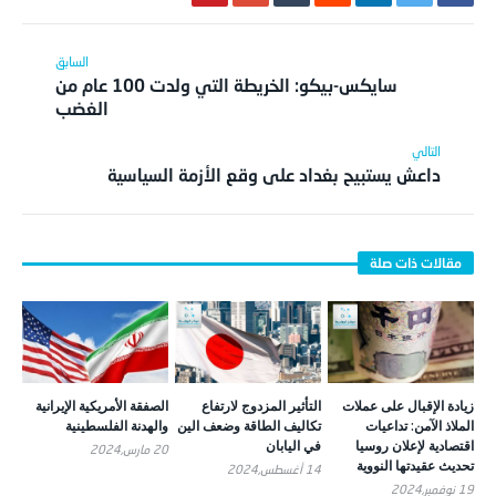
سايكس-بيكو: الخريطة التي ولدت 100 عام من
الغضب
داعش يستبيح بغداد على وقع الأزمة السياسية
زيادة الإقبال على عملات
التأثير المزدوج لارتفاع
الصفقة الأمريكية الإيرانية
الملاذ الآمن: تداعيات
تكاليف الطاقة وضعف الين
والهدنة الفلسطينية
اقتصادية لإعلان روسيا
في اليابان
20 مارس,2024
تحديث عقيدتها النووية
14 أغسطس,2024
19 نوفمبر,2024