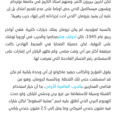
لكن آخرين يبررون الأمر، ومنهم أستاذ التاريخ في جامعة نوتردام
ويلسون ميسكامبل الذي حض أوباما على عدم تقديم اعتذار، بل إن
عليه أن يشيد بترومان “الذي أدت إجراءاته إلى إنهاء حرب رهيبة”.
بالنسبة لمؤيديه، لم يكن ترومان يملك خيارات كثيرة. ففي أواخر
ربيع عام 1945، كان
أدولف هتلر
محاصرا والحرب في أوروبا توشك
على النهاية، لكن حصيلة الضحايا في المحيط الهادئ كانت
مرتفعة أكثر من أي وقت مضى. ولم تظهر اليابان أي إشارات على
الاستسلام، رغم الخسائر الفادحة التي تعرضت لها.
يقول المؤرخ والكاتب ديفيد ماكولو إن أي وحدة يابانية لم تكن
قد استسلمت حتى تلك اللحظة. وبالنسبة لترومان، وهو من
قدامى المحاربين بـ
الحرب العالمية الأولى
، بدا أن خيار استخدام
القنبلة وسيلة للاستعاضة عن غزو بري وحشي لليابان. ولو حدث
الهجوم البري الذي أطلق عليه اسم “عملية السقوط” لكان شارك
فيه مليون جندي أميركي وما يصل إلى 2.5 مليون جندي ياباني.