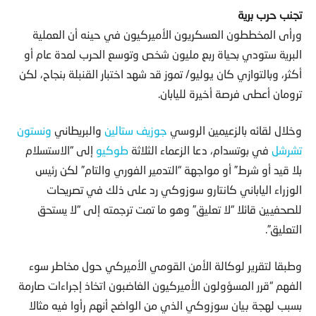
تجنب حرب برية
ورأى المخططون العسكريون الأميركيون في حينه أن العملية
البرية ستودي بحياة ربع مليون شخص وتوسع الحرب لمدة عام أو
أكثر، وبالتوازي كان يوليو/ تموز قد شهد اختبار القنبلة بنجاح، لكن
ترومان أعطى فرصة أخيرة لليابان.
وخلال لقائه بالزعيمين الروسي
جوزيف ستالين
والبريطاني
ونستون
تشرشل
في بوتسدام، دعا الزعماء الثلاثة
طوكيو
إلى “الاستسلام
بلا قيد أو شرط” أو مواجهة “التدمير الفوري والتام” لكن رئيس
الوزراء الياباني كانتارو سوزوكي رد على ذلك في تصريحات
للصحفيين قائلا “لا تعليق” وهو ما تمت ترجمته إلى “لا يستحق
التعليق”.
وطبقا لتقرير لوكالة الأمن القومي الأميركي حول مخاطر سوء
الفهم “قرر المسؤولون الأميركيون الغاضبون اتخاذ إجراءات صارمة
بسبب لهجة بيان سوزوكي الذي من الواضح أنهم رأوا فيه مثالا