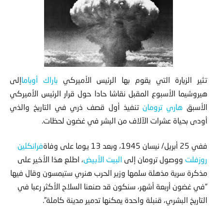
تثير الزيارة التي يقوم بها الرئيس الأميركي
باراك أوباما
إلى
هيروشيما الأسبوع المقبل نقاشا حادا حول قرار الرئيس
الأميركي
الأسبق
هاري ترومان
تنفيذ أول قصف ذري في التاريخ والذي
أودى بحياة عشرات الآلاف من البشر في غضون لحظات.
ففي 25 أبريل/ نيسان 1945، وبعد 13 يوما على وفاة
فرانكلين
روزفلت
ووصول ترومان إلى
البيت الأبيض
، اطلع هذا الأخير على
مذكرة سرية مذهلة سلمها وزير الحرب هنري ستيمسون وقال فيها
“في غضون أربعة أشهر، سنكون قد صنعنا السلاح الأكثر رعبا في
التاريخ البشري، قنبلة واحدة يمكنها تدمير مدينة كاملة”.