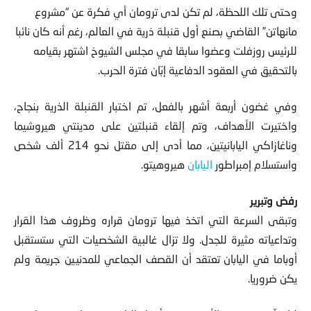
وحتى تلك اللحظة، لم تكن لدى ترومان أي فكرة عن “مشروع
مانهاتن” القاضي بصنع أول قنبلة ذرية في العالم، رغم أنه كان نائبا
للرئيس روزفلت وعضوا سابقا في مجلس الشيوخ اشتهر بقيامه
بالتحقيق في العقود الدفاعية إبّان فترة الحرب.
وفي غضون أربعة أشهر بالفعل، تم اختبار القنبلة الذرية بنجاح،
واختيرت الأهداف، وتم إلقاء قنبلتين على مدينتي هيروشيما
وناغازاكي اليابانيتين، مما أدى إلى مقتل نحو 214 ألف شخص
واستسلام إمبراطور
اليابان
هيروهيتو.
رفض وتبرير
وتبقى السرعة التي اتخذ فيها ترومان قراره وظروف هذا القرار
وتداعياته مثيرة للجدل. ولا تزال غالبية الشخصيات التي ستستقبل
أوباما في اليابان تعتقد أن القصف الجماعي للمدنيين جريمة ولم
يكن ضروريا.