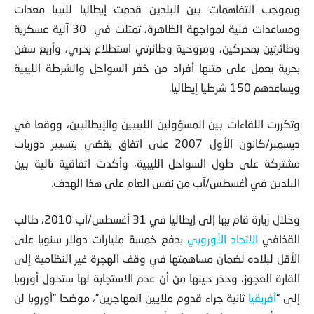
وبموجب التفاهمات بين البلدين قدمت إيطاليا لليبيا معدات
ومساعدات فنية لمواجهة الظاهرة، تمثلت في 30 آلية عسكرية
وطائرتين بمحركين، ومروحية وطائرتي استطلاع بحري، وأربع سفن
بحرية يعمل على متنها أفراد من خفر السواحل والشرطة الليبية
ويساعدهم 150 شرطيا إيطاليا.
وتكررت اللقاءات بين المسؤولين الليبيين والإيطاليين، ووقعا في
ديسمبر/كانون الأول 2007 على اتفاق يقضي بتسيير دوريات
مشتركة على طول السواحل الليبية، وأكدت اتفاقية تالية بين
البلدين في أغسطس/آب من نفس العام على هذا الهدف.
وخلال زيارة قام بها إلى إيطاليا في
31 أغسطس/آب 2010، طالب
القذافي
الاتحاد الأوروبي
بدفع خمسة مليارات دولار سنويا على
الأقل لبلاده
لضمان مساهمتها في وقف الهجرة غير النظامية إلى
القارة العجوز، وحذر حينها من أن عدم الاستجابة لها ستحول أوروبا
إلى “
أفريقيا
ثانية جراء قدوم ملايين المهاجرين”، موضحا “أوروبا لن