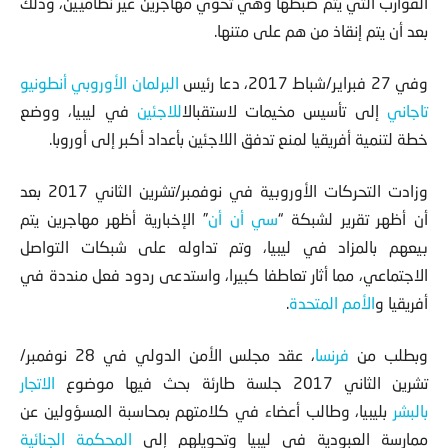
القوارب التي يتم ضبطها وهي تحوي مهاجرين غير نظاميين، وذلك
بعد أن يتم إنقاذ من هم على متنها.
وفي 27 فبراير/شباط 2017، دعا رئيس
البرلمان الأوروبي
أنطونيو
تاجاني
إلى تأسيس مخيمات لاستقبال
اللاجئين
في ليبيا، ووضع
خطة لتنمية أفريقيا لمنع تدفق اللاجئين بأعداد أكبر إلى أوروبا.
وزادت التحركات الأوروبية في نوفمبر/تشرين الثاني 2017 بعد
أن أظهر تقرير لشبكة “
سي أن أن
” الإخبارية أظهر مهاجرين يتم
بيعهم بالمزاد في ليبيا، وتم تداوله على شبكات التواصل
الاجتماعي، مما أثار تعاطفا كبيرا، واستدعى ردود فعل منددة في
أفريقيا و
الأمم المتحدة
.
وبطلب من
فرنسا
،
عقد مجلس الأمن الدولي في 28 نوفمبر/
تشرين الثاني 2017 جلسة طارئة بحث فيها موضوع
الاتجار
بالبشر
بليبيا، وطالب أعضاء في كلامتهم بمحاسبة المسؤولين عن
ممارسة العبودية في ليبيا وتحويلهم إلى
المحكمة الجنائية