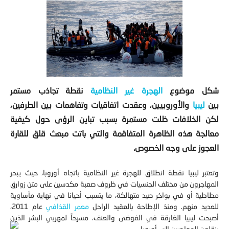
شكل موضوع
الهجرة غير النظامية
نقطة تجاذب مستمر
بين
ليبيا
والأوروبيين، وعقدت اتفاقيات وتفاهمات بين الطرفين،
لكن الخلافات ظلت مستمرة بسبب تباين الرؤى حول كيفية
معالجة هذه الظاهرة المتفاقمة والتي باتت مبعث قلق للقارة
العجوز على وجه الخصوص.
و
تعتبر ليبيا نقطة انطلاق للهجرة غير النظامية باتجاه أوروبا
، حيث يبحر
المهاجرون من مختلف الجنسيات في ظروف صعبة مكدسين على متن زوارق
مطاطية أو في بواخر صيد متهالكة، ما يتسبب أحيانا في نهاية مأساوية
للعديد منهم. ومنذ الإطاحة بالعقيد الراحل
معمر القذافي
عام 2011،
أصبحت ليبيا الغارقة في الفوضى والعنف، مسرحاً لمهربي البشر الذين
ينقلون المهاجرين إلى أوروبا.