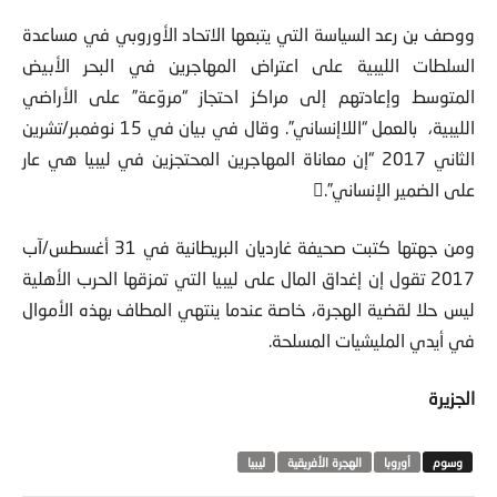
ووصف بن رعد السياسة التي يتبعها الاتحاد الأوروبي في مساعدة
السلطات الليبية على اعتراض المهاجرين في البحر الأبيض
المتوسط وإعادتهم إلى مراكز احتجاز “مروّعة” على الأراضي
الليبية، بالعمل “اللاإنساني”. وقال في بيان في 15 نوفمبر/تشرين
الثاني 2017 “إن معاناة المهاجرين المحتجزين في ليبيا هي عار
على الضمير الإنساني”.
ومن جهتها كتبت صحيفة غارديان البريطانية في 31 أغسطس/آب
2017 تقول إن إغداق المال على ليبيا التي تمزقها الحرب الأهلية
ليس حلا لقضية الهجرة، خاصة عندما ينتهي المطاف بهذه الأموال
في أيدي المليشيات المسلحة.
الجزيرة
أوروبا
الهجرة الأفريقية
ليبيا