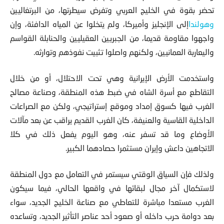
تحضر بقوة في الخليج العربي وتفرض سيطرتها، من البرتغاليين
وهولندا
إلى الإنجليز وأميركا، ولم يتخلوا عن المياه الدافئة، وإن
واجهوا مقاومة قديما، من الجبريين العقيليين والحنابلة القواسم
واليعاربة العمانيين، ولكنهم واصلوا تثبيت نفوذهم وتوارثه.
واستخدمت الأرض الإيرانية وهي تحت الاحتلال، أو من خلال
التقاطع مع أسرة الشاه في ضبط هذه المنطقة، وصناعة مصالح
الغرب فيها كسوق إمداد وموقع إستراتيجي، ولكن مع الصراعات
الداخلية القاسية والعنيفة، كان الغرب القديم يراقب عن بعد مآلات
الأوضاع وما قد تسفر عنه، وهو اليوم يفعل ذلك في كلا
الاتجاهين داعش وإيران مستثمرا حصادهما الكبير.
ولذلك فإن السياق الوقتي سيستمر في التعامل مع دول المنطقة
لاستكمال آخر مجال لبقائها في واقعها الحالي، فيما سيكون
الغرب مستعدا مباشرة للتعاطي مع صناعة الخليج الجديد، سواء
بعد دوامة حرب داخله أو صعود أحد عناصر التأثير الجديد، وتساعده