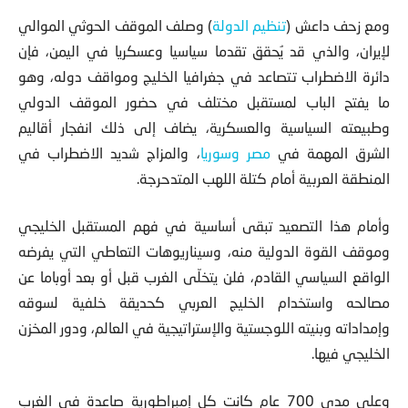
ومع زحف داعش (
تنظيم الدولة
) وصلف الموقف الحوثي الموالي
لإيران، والذي قد يُحقق تقدما سياسيا وعسكريا في اليمن، فإن
دائرة الاضطراب تتصاعد في جغرافيا الخليج ومواقف دوله، وهو
ما يفتح الباب لمستقبل مختلف في حضور الموقف الدولي
وطبيعته السياسية والعسكرية، يضاف إلى ذلك انفجار أقاليم
الشرق المهمة في
مصر
وسوريا
، والمزاج شديد الاضطراب في
المنطقة العربية أمام كتلة اللهب المتدحرجة.
وأمام هذا التصعيد تبقى أساسية في فهم المستقبل الخليجي
وموقف القوة الدولية منه، وسيناريوهات التعاطي التي يفرضه
الواقع السياسي القادم، فلن يتخلّى الغرب قبل أو بعد أوباما عن
مصالحه واستخدام الخليج العربي كحديقة خلفية لسوقه
وإمداداته وبنيته اللوجستية والإستراتيجية في العالم، ودور المخزن
الخليجي فيها.
وعلى مدى 700 عام كانت كل إمبراطورية صاعدة في الغرب