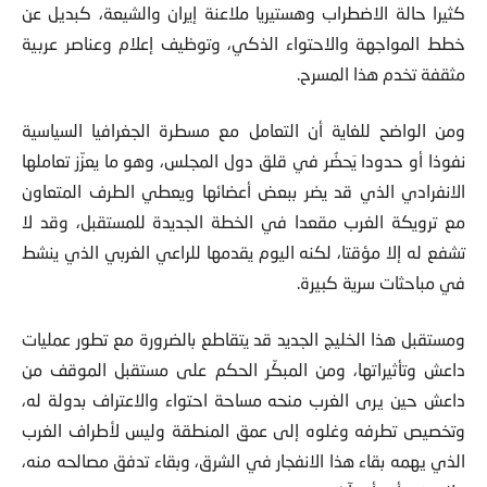
كثيرا حالة الاضطراب وهستيريا ملاعنة إيران والشيعة، كبديل عن
خطط المواجهة والاحتواء الذكي، وتوظيف إعلام وعناصر عربية
مثقفة تخدم هذا المسرح.
ومن الواضح للغاية أن التعامل مع مسطرة الجغرافيا السياسية
نفوذا أو حدودا يَحضُر في قلق دول المجلس، وهو ما يعزّز تعاملها
الانفرادي الذي قد يضر ببعض أعضائها ويعطي الطرف المتعاون
مع ترويكة الغرب مقعدا في الخطة الجديدة للمستقبل، وقد لا
تشفع له إلا مؤقتا، لكنه اليوم يقدمها للراعي الغربي الذي ينشط
في مباحثات سرية كبيرة.
ومستقبل هذا الخليج الجديد قد يتقاطع بالضرورة مع تطور عمليات
داعش وتأثيراتها، ومن المبكّر الحكم على مستقبل الموقف من
داعش حين يرى الغرب منحه مساحة احتواء والاعتراف بدولة له،
وتخصيص تطرفه وغلوه إلى عمق المنطقة وليس لأطراف الغرب
الذي يهمه بقاء هذا الانفجار في الشرق، وبقاء تدفق مصالحه منه،