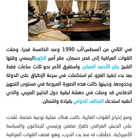
في الثاني من أغسطس/آب 1990 وعند الخامسة فجرا، وصلت
القوات العراقية إلى قصر دسمان، مقر أمير
الكويت
الرسمي وقتها
الشيخ
جابر الأحمد الصباح
، واستغرق الأمر نحو ثلاث ساعات فقط
بعد بدء تنفيذ الغزو، ثم استكملت في سرعة الإطباق على الدولة
وحدودها. وحينها كانت هذه الصورة المروعة في مستوى التجهيز
الدفاعي قد وصلت في دهشة لبقية دول الخليج العربي، والذي
أعقبه استدعاء
التحالف الدولي
بقيادة واشنطن.
ومع إخراج القوات الغازية، كانت هناك عملية نوعية ضخمة، نُفّذت
على الجيش العراقي كقرار مضمّن ورئيسي للبنتاغون والسياسة
الأميركية، خطّطت له منذ بدء الحرب، وهو قصف القوات العراقية