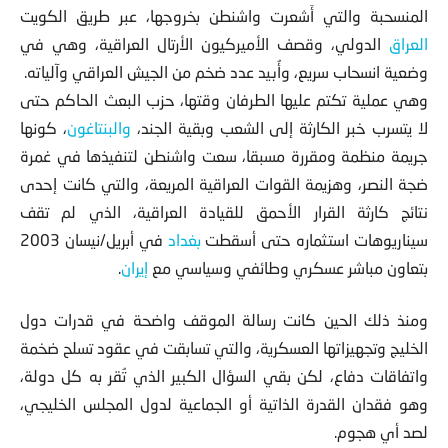
المنسحبة والتي أَشعرت واشنطن بخروجها، عبر طريق الكويت
العراق
الدولي، وقصف الأميركيون الأرتال العراقية، وهي في
وضعية انسحاب سريع، وأُبيد عدد ضخم من الجيش العراقي وآلياته.
وهي عملية تكتم عليها الطرفان وقتها، حزب البعث الحاكم حتى
لا يتسرب خبر الكارثة إلى الشعب وبقية الجند،
والبنتاغون
، كونها
جريمة منظمة ومقررة مسبقا، سعت واشنطن لتنفيذها في غمرة
ضجة النصر، وهزيمة القوات العراقية المريعة، والتي كانت إحدى
نتائج كارثة القرار الأحمق للقيادة العراقية، الذي لم تقف
سيناريوهات استثماره حتى أسقطت
بغداد
في أبريل/نيسان 2003
بتعاون مباشر عسكري وطائفي وسياسي مع
إيران
.
ومنذ ذلك الحين كانت رسالة الموقف واضحة في قدرات دول
الخليج وتجهيزاتها العسكرية، والتي تسابقت في عقود تسلح ضخمة
واتفاقات دفاع، لكن بقي السؤال الكبير الذي تُقر به كل دولة،
وهو فقدان القدرة الذاتية أو الجماعية لدول المجلس الخليجي،
لصد أي هجوم.