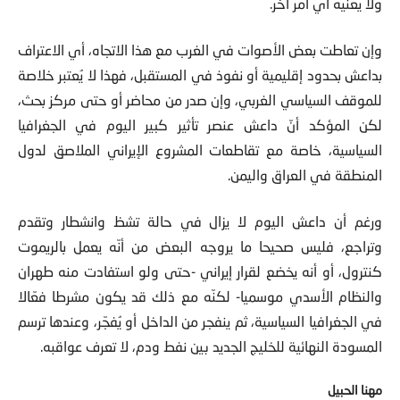
ولا يعنيه أي أمر آخر.
وإن تعاطت بعض الأصوات في الغرب مع هذا الاتجاه، أي الاعتراف
بداعش بحدود إقليمية أو نفوذ في المستقبل، فهذا لا يُعتبر خلاصة
للموقف السياسي الغربي، وإن صدر من محاضر أو حتى مركز بحث،
لكن المؤكد أنّ داعش عنصر تأثير كبير اليوم في الجغرافيا
السياسية، خاصة مع تقاطعات المشروع الإيراني الملاصق لدول
المنطقة في العراق واليمن.
ورغم أن داعش اليوم لا يزال في حالة تشظ وانشطار وتقدم
وتراجع، فليس صحيحا ما يروجه البعض من أنّه يعمل بالريموت
كنترول، أو أنه يخضع لقرار إيراني -حتى ولو استفادت منه طهران
والنظام الأسدي موسميا- لكنّه مع ذلك قد يكون مشرطا فعّالا
في الجغرافيا السياسية، ثم ينفجر من الداخل أو يُفجّر، وعندها ترسم
المسودة النهائية للخليج الجديد بين نفط ودم، لا تعرف عواقبه.
مهنا الحبيل