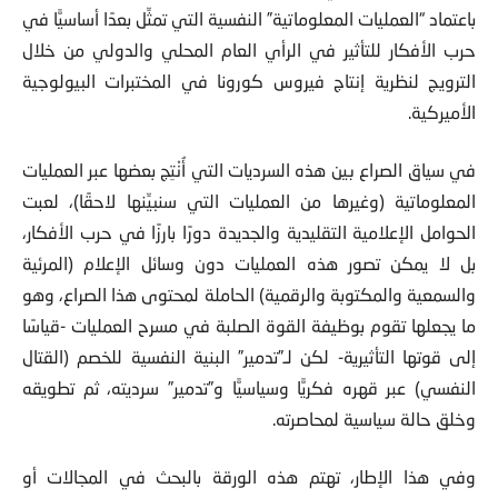
باعتماد “العمليات المعلوماتية” النفسية التي تمثِّل بعدًا أساسيًّا في
حرب الأفكار للتأثير في الرأي العام المحلي والدولي من خلال
الترويج لنظرية إنتاج فيروس كورونا في المختبرات البيولوجية
الأميركية.
في سياق الصراع بين هذه السرديات التي أُنْتِج بعضها عبر العمليات
المعلوماتية (وغيرها من العمليات التي سنبيِّنها لاحقًا)، لعبت
الحوامل الإعلامية التقليدية والجديدة دورًا بارزًا في حرب الأفكار،
بل لا يمكن تصور هذه العمليات دون وسائل الإعلام (المرئية
والسمعية والمكتوبة والرقمية) الحاملة لمحتوى هذا الصراع، وهو
ما يجعلها تقوم بوظيفة القوة الصلبة في مسرح العمليات -قياسًا
إلى قوتها التأثيرية- لكن لـ”تدمير” البنية النفسية للخصم (القتال
النفسي) عبر قهره فكريًّا وسياسيًّا و”تدمير” سرديته، ثم تطويقه
وخلق حالة سياسية لمحاصرته.
وفي هذا الإطار، تهتم هذه الورقة بالبحث في المجالات أو