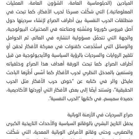
الميادين (الدبلوماسية العامة، الشؤون العامة، العمليات
المعلوماتية..) التي شكَّلت مسرحًا لحرب الأفكار، كما تبحث في
منطلقات الحرب النفسية بين أطراف الصراع لإنشاء سرديتها حول
أصل فيروس كورونا ومَنْشَئِه وصناعته في المختبرات البيولوجية،
والجهة التي تتحمَّل مسؤولية انتشاره في العالم، ثم الحوامل
والوسائل التي استُخْدِمت كقنوات في معركة الأفكار لحقن أو
تلقيح الروايات والسرديات بالرؤية السياسية والأيديولوجية من قبل
أطراف الصراع. كما تبحث الورقة أهداف هذا الصراع وخلفياته
وتستعين بالمدخل النظري لحرب الأفكار كما أسَّس أُطُرَها الباحث
مايكل والر في كتابه عن “خوض حرب الأفكار مثل الحرب
الحقيقية”، وتستند أيضًا إلى بعض الأفكار التي أوردتها الأكاديمية،
حميدة سميسم، في كتابها “الحرب النفسية”.
صراع السرديات في الأزمنة الوبائية
يحفل التاريخ البشري بالوقائع السياسية والأحداث التاريخية الكبرى
والصغرى، وحتى وقائع الأمراض الوبائية المعدية، التي شكَّلت