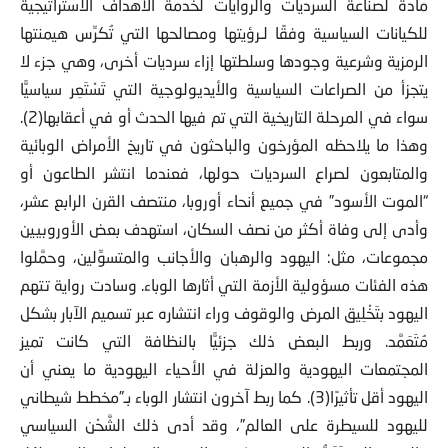
مادة لصناعة السرديات والروايات لخدمة الأهداف الاستراتيجية
للكيانات السياسية وفقًا لـرؤيتها ومصالحها التي تُكرِّس هيمنتها
الرمزية وشرعية وجودها وسلطتها إزاء سرديات أخرى، وهي جزء لا
يتجزأ من الصراعات السياسية والأيديولوجية التي تَسْتَعِر سياسيًّا
سواء في المرحلة التاريخية التي تم فيها الحدث أو في أعقابها(2).
وهذا ما يلاحظه المؤرخون والباحثون في تاريخ الأمراض الوبائية
والمتابعون لصراع السرديات حولها، فعندما انتشر الطاعون أو
“الموت الأسود” في جميع أنحاء أوروبا، منتصف القرن الرابع عشر،
وأدى إلى وفاة أكثر من نصف السكان، استهدف بعض الأوروبيين
مجموعات، مثل: اليهود والرهبان والأجانب والمتسوِّلين، وحمَّلوا
هذه الفئات مسؤولية الأزمة التي أثارها الوباء. وسادت رواية تتهم
اليهود بتَخْلِيق المرض والوقوف وراء انتشاره عبر تسميم الآبار بشكل
مُتَعَمَّد. وربط البعض ذلك جزئيًّا بالنظافة التي كانت تميز
المجتمعات اليهودية والعزلة في الأحياء اليهودية ما يعني أن
اليهود أقل تأثيرًا(3). كما ربط آخرون انتشار الوباء بـ”مخطط شيطاني
لليهود للسيطرة على العالم”، وقد أدى ذلك الشَّحْن السياسي