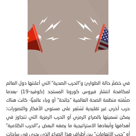
في خضمِّ حالة الطوارئ و”الحرب الصحية” التي أعلنتها دول العالم
لمكافحة انتشار فيروس كورونا المستجد (كوفيد-19) -بعدما
صنَّفته منظمة الصحة العالمية “جائحة” أو وباء عالميًّا- كانت هناك
حرب أخرى غير تقليدية تَسْتَعِر على مستوى الأفكار والتصورات؛
يمكن تسميتها بالصراع الرمزي أو الحرب الرمزية التي تتجاوز في
أهدافها وأبعادها الاستراتيجية ما يصفه البعض بـ”الحرب الكلامية”
أو “حرب الاتهامات” بين أطراف هذا الصراع الذي يجري في ساحات