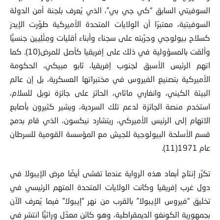
السوفيتي السابق “كي جي بي”، الذي يُعرف بلجنة أمن الدولة
السوفيتية، معتبرًا أن الولايات المتحدة الأميركية طوَّرت الإيدز
كسلاح بيولوجي وجرَّبته على سجناء وأبناء أقليات ومِثْلِيين جنسيًّا
وألقت بالمسؤولية في ذلك على إفريقيا كأصل للمرض(10). كما
اتهم الرئيس الأسبق لجنوب إفريقيا، ثابو مبيكي، الحكومة
الأميركية بتصنيع الفيروس في مختبراتها العسكرية، بل إن عالم
البيئة الكيني، وانغاري ماثاي، الحائز على جائزة نوبل للسلام،
استخدم منصة الجائزة لدعم تلك السردية، ويشير كثيرون بأصابع
الاتهام إلى الرئيس الأميركي، ريتشارد نيكسون، الذي قام بدمج
قسم الأسلحة البيولوجية للجيش مع المؤسسة القومية للسرطان
عام 1971(11).
تكرَّر إنتاج أبعاد هذه الرواية عندما تفشى أيضًا مرض الإيبولا في
دول غرب إفريقيا وكانت الولايات المتحدة المتهم الرئيسي في
تخليق “فيروس الإيبولا” بالقرب من نهر “إيبولا” فيما يُعرف الآن
بجمهورية الكونغو الديمقراطية، وهو كائن معدَّل وراثيًّا انتشر في