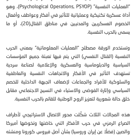
“العمليات النفسية” (Psychological Operations, PSYOP)، وهو
أداة عسكرية تكتيكية وعملياتية للتأثير في أفكار وعواطف وأفعال
الخصوم العسكريين والمدنيين في مناطق القتال(20)، أو ما
يسمى بالحرب النفسية.
وتستخدم الورقة مصطلح “العمليات المعلوماتية” بمعنى الحرب
النفسية (القتال النفسي) التي يتم فيها تعبئة جميع المؤسسات
السياسية والدبلوماسية والعسكرية والإعلامية لصناعة سردية
تستهدف التأثير في الأفكار والاتجاهات النفسية والعاطفية
والسلوكية للأفراد والجماعات لإضعاف الجبهة الداخلية للخصم
السياسي وإثارة الفوضى والاستياء في النسيج الاجتماعي مقابل
خلق حالة شعورية لتعزيز الروح الوطنية للقائم بالحرب النفسية.
هذه المجالات الثلاث شكَّلت محور الاتصال الاستراتيجي لأطراف
الصراع الرمزي في حرب الأفكار التي خاضتها وتخوضها أميركا
والصين (فضلًا عن إيران وروسيا) بشأن أصل فيروس كورونا ومنشئه