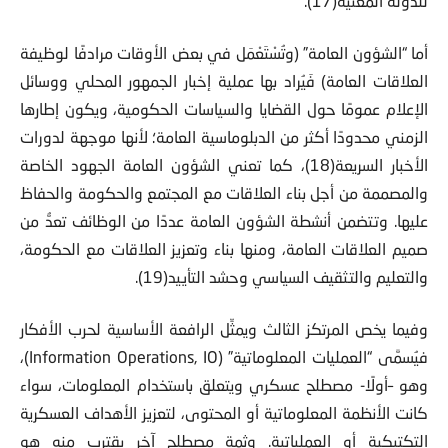
للدولة المعنية(17).
أما “الشؤون العامة” (وتُسْتَعْمَل في بعض الأوقات مرادفًا لوظيفة
العلاقات العامة) فَيُراد بها عملية إخبار الجمهور المحلي ووسائل
الإعلام عمومًا حول القضايا والسياسات الحكومية، ويكون إطارها
الزمني محدودًا أكثر من الدبلوماسية العامة؛ لأنها موجهة لدورات
الأخبار السريعة(18)، كما تعني الشؤون العامة الجهود الخاصة
والمصممة من أجل بناء العلاقات مع المجتمع والحكومة والحفاظ
عليها. وتتضمن أنشطة الشؤون العامة عددًا من الوظائف تعدُّ من
صميم العلاقات العامة، ومنها بناء وتعزيز العلاقات مع الحكومة،
والتعليم والتثقيف السياسي وحشد التأييد(19).
وفيما يخص المرتكز الثالث ويمثِّل الرافعة الأساسية لحرب الأفكار
فيُسمَّى “العمليات المعلوماتية” (Information Operations, IO)،
وهو –أولًا- مصطلح عسكري ويتعلق باستخدام المعلومات، سواء
كانت الأنظمة المعلوماتية أو المحتوى، لتعزيز الأهداف العسكرية
التكتيكية أو العملياتية. وثمة مصطلح آخر يقترب منه هو