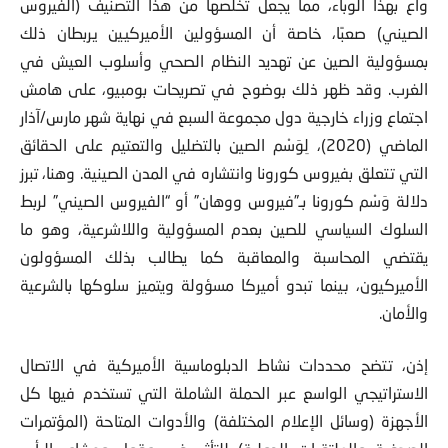
واع بهذا الوباء، مما يجعل تخلصها من هذا التصنيف (الفيروس
الصيني) صعبًا، خاصة أن المسؤولين الأميركيين يربطان ذلك
بمسؤولية الصين عن تهديد النظام الصحي وأسلوب العيش في
الغرب. وقد ظهر ذلك بوضوح في تصريحات بومبيو، على هامش
اجتماع وزراء خارجية دول مجموعة السبع في نهاية شهر مارس/آذار
الماضي (2020)، لِوَسْم الصين بالتضليل والتعتيم على الحقائق
التي تتعلق بفيروس كورونا وانتشاره في المدن الصينية. وهنا، تبرز
دلالة وَسْم كورونا بـ”فيروس ووهان” أو “الفيروس الصيني” لربط
السلوك السياسي للصين بعدم المسؤولية واللاشرعية، وهو ما
يقتضي المحاسبة والمعاقبة كما يطالب بذلك المسؤولون
الأميركيون، بينما تبدو أميركا مسؤولة ويتميز سلوكها بالشرعية
والأمان.
إذن، تتضح محددات نشاط الدبلوماسية الأميركية في الاتصال
الاستراتيجي الواسع عبر الحملة الشاملة التي تستخدم فيها كل
الأجهزة (وسائل الإعلام المختلفة) والأدوات المتاحة (المؤتمرات