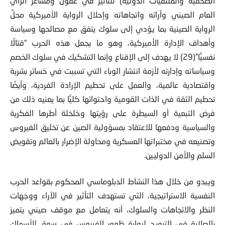
الصحفية والملتقيات الدولية) للتأثير في عقول ومشاعر الرأي
العام الصيني وآرائه واتجاهاته وإحلال الرواية الأميركية محلَّ
الرواية الصينية بما يؤدي إلى سلوك يتفق مع مصالحها وسياسة
وأهداف الإدارة الأميركية، وهو ما يجعل هذه الحرب “قتالًا
نفسيًّا”(29) لا يهدف إلى الإقناع وإنما التشكيك في سلوك الخصم
وسياساته وإدارته لأزمة انتشار الوباء التي تسببت في خسائر بشرية
واقتصادية عالمية، والعمل على تحطيم الإرادة الفردية، وأيضًا
تحطيم الثقة في الذات القومية واحتوائها كليًّا بما يعنيه ذلك من
فرض التبعية أو السيطرة على رؤيتها وخلخلة أطرها الفكرية
والسياسية ودفعها للاعتقاد بمسؤولية الصين عن تخليق الفيروس
وتصنيعه في مختبراتها العسكرية ومحاولة الإضرار بالعالم وتقويض
السلم والأمن الدوليين.
ويبدو من خلال هذا النشاط الدبلوماسي المحكوم بقواعد الحرب
النفسية الاستراتيجية، التي تستهدف التأثير في الآراء ووجهات
النظر والاتجاهات والسلوك، أنه يتعامل مع موقف صيني يتميز
بالصلابة في الترويج لرواية ظهور الفيروس في سوق للأسماك