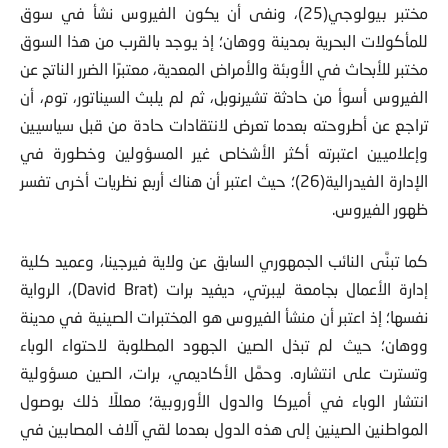
مختبر بيولوجي(25)، ونفى أن يكون الفيروس نشأ في سوق
للمأكولات البحرية بمدينة ووهان؛ إذ يوجد بالقرب من هذا السوق
مختبر للأبحاث في الأوبئة والأمراض المعدية، معتبرًا الضرر الناتج عن
الفيروس أسوأ من حادثة تشيرنوبل، ثم لم يلبث السيناتور، توم، أن
تراجع عن أطروحته بعدما تعرض لانتقادات حادة من قبل سياسيين
وإعلاميين اعتبرته أكثر الأشخاص غير المسؤولين وخطورة في
الإدارة الفيدرالية(26)؛ حيث اعتبر أن هناك أربع نظريات أخرى تفسر
ظهور الفيروس.
كما تبنَّى النائب الجمهوري السابق عن ولاية فيرجينا، وعميد كلية
إدارة الأعمال بجامعة ليبرتي، ديفيد برات (David Brat)، الرواية
نفسها؛ إذ اعتبر أن منشأ الفيروس هو المختبرات الصينية في مدينة
ووهان؛ حيث لم تبذل الصين الجهود المطلوبة لاحتواء الوباء
وتسترت على انتشاره. وحمَّل الأكاديمي، برات، الصين مسؤولية
انتشار الوباء في أميركا والدول الأوروبية؛ معللًا ذلك بوصول
المواطنين الصينين إلى هذه الدول بعدما لقي آلاف المصابين في