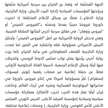
الجهة المُصنِّعة له. وهنا، برز الصراع بين سردية أميركية صنَّعتها
وروَّجتها المؤسسات السيادية (إدارة البيت الأبيض، وزارة الخارجية،
وزارة الدفاع…)، فضلًا عن وسائل الإعلام المختلفة؛ إذ اعتبرت
كورونا فيروسًا صينيًّا بعدما وَسَمَتْه بـ”الفيروس الصيني” أو
“فيروس ووهان”، في مقابل سردية أخرى أنشأتها السلطة الصينية،
وهي تدحض الرواية الأميركية عن أصل “الفيروس الصيني”، وتُحمِّل
الجيش الأميركي مسؤولية نقله وانتشاره في الصين لما تصدت
وزارة الخارجية للقصف المعلوماتي في بداية الصراع. كما برزت
رواية أخرى روَّجها بعض نواب مجلس الدوما الروسي، وانخرطت
فيها أيضًا وسائل الإعلام الرسمية، لاسيما القناة الحكومية الأولى،
فضلًا عن حملة إعلامية عبر منصات رقمية (تويتر، فيسبوك،
إنستغرام..) تُقِرُّ بمسؤولية أميركا في إنتاج فيروس كورونا في
مختبراتها البيولوجية العسكرية ونشره في أرجاء العالم. وخاضت
إيران أيضًا غمار هذه الحرب (حرب الأفكار)، بمشاركة مؤسسات
سياسية وسيادية (مؤسسة المرشد الأعلى، الحرس الثوري، المجلس
الأعلى للأمن القومي، وزارة الخارجية…) ومنصات إعلامية مختلفة،