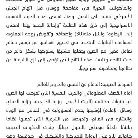
والمأكولات البحرية في مقاطعة ووهان قبل اتهام الجيش
الأميركي بنقله إلى الصين. وهنا، تسعى هذه الحرب النفسية
الاستراتيجية إلى خرق هذه الصلابة “وإحالة الجسد بهذا المعنى
إلى الرخاوة” والنيل منه(30) وإضعافه وتقويض روحه المعنوية
لمساعدة الولايات المتحدة في تحقيق أهدافها عبر ترسيخ دعائم
تعامل معين مع الصين يجعلها مشتبهًا بسلوكها بشكل دائم من
حيث نتائجه وتثبيت هذه النتائج التي تؤدي إلى نزع الشرعية عن
نظامها ومحاصرته استراتيجيًّا.
السردية الصينية: الدفاع عن النفس والخروج للعالم
أمام القصف المعلوماتي والحرب النفسية التي تعرضت لها الصين
عبر قنوات مختلفة (البيت الأبيض، وزارة الخارجية، وزارة الدفاع،
وسائل الإعلام) لِوَسْمِها بعدم المسؤولية في التعامل مع الوباء
وانتشاره في العالم، وتجريدها من الشرعية التي تجعلها نظامًا
ملائمًا داخليًّا ويحظى بالقبول دوليًّا، جنَّدت الحكومة الصينية
طاقاتها للرد على الرواية الأميركية والتشكيك في صدقيتها، وهو