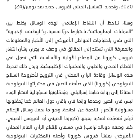
2020، وتحديد التسلسل الجيني لفيروس جديد بعد يومين(24).
وهنا، نلاحظ أن النشاط الإعلامي لهذه الوسائل يخلط بين
“العمليات المعلوماتية”، باعتبارها حربًا نفسية، و”الوظيفة الإخبارية”
التي تفي باحتياجات المواطن الأميركي إلى الأخبار والمعلومات
والمعرفة التي تستند إلى الحقائق في وصف ما يجري بشأن انتشار
فيروس كورونا من المصادر الأولية والأساسية التي تعمل في
القطاع الصحي والطبي والمختبرات الإكلينيكية، وبدل ذلك تنخرط
هذه الوسائل وقادة الرأي المحلي في الترويج لأطروحة السلاح
البيولوجي (كورونا) الذي صنَّعته الصين في مختبراتها البيولوجية
استنادًا إلى رواية ضابط إسرائيلي، ويُحمِّلونها مسؤولية انتشار الوباء
ليس في الصين وحدها وإنما في باقي دول العالم كما يُحمِّلونها
مسؤولية الأضرار الناجمة عن الجائحة. وهو ما يجعل وسائل الإعلام
تُروِّج مُتَعَمِّدة لفكرة بعينها (كورونا الصيني أو الفيروس الصيني،
كما وصفه دونالد ترامب) في مسعى لإقناع الرأي العام المحلي
الأميركي بمنشأ فيروس كورونا وأصله (المختبرات البيولوجية