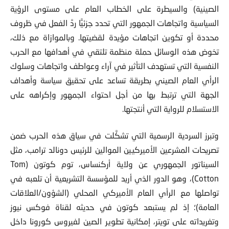
الصينية) والسيطرة على الخطاب العام على مستوى الرؤية
السياسية واتجاهات الجمهور التي تحدد جزئيًّا ردَّ الفعل في ظروف
محددة أو تكوين اتجاهات مؤيدة لقضيتها. وبالموازاة مع ذلك،
تخوض هذه الوسائل حملة منظمة تلتقي في أهدافها مع الحرب
النفسية التي تستهدف التأثير في آراء وعواطف واتجاهات وسلوك
الرأي العام الصيني بطريقة تساعد على تحقيق سياسة وأهداف
الجهة التي ترتبط بها من أجل احتواء الجمهور وإكراهه على
الاستسلام للرواية التي أنتجتها.
وتبرز السردية الرسمية التي تشكَّلت في سياق هذه الحرب ضمن
تصريحات المشرعين الأميركيين الموالين للرئيس دونالد ترامب، مثل
السيناتور الجمهوري عن ولاية أركنساس، توم كوتون (Tom
Cotton)، وهو الدور الذي أريد للمؤسسة التشريعية أن تلعبه في
تواصلها مع الرأي العام الأميركي المحلي (الشؤون/العلاقات
العامة)؛ إذ لم يستبعد كوتون في حديثه لقناة فوكس نيوز
وتغريداته على تويتر، إمكانية تطوير الصين لفيروس كورونا داخل