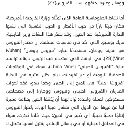
ووهان وغيرها حتفهم بسبب الفيروس(27).
أما نشاط الدبلوماسية العامة الذي تمثِّله وزارة الخارجية الأميركية،
فكان جزءًا بارزًا من حرب الأفكار أو الحرب النفسية التي تشنها
الإدارة الأميركية ضد الصين، وقد تصدَّر هذا النشاط وزير الخارجية،
مايك بومبيو، الذي أكد في مناسبات مختلفة، أن مصدر الفيروس
هو مدينة ووهان، مستخدمًا عبارة “فيروس ووهان” (Wuhan
Virus)(28)، في الوقت الذي استخدم فيه الرئيس، دونالد ترامب،
عبارة “الفيروس الصيني” (China Virus)، سواء في المؤتمرات
الصحفية اليومية أو عبر تغريداته، بينما كان يعتبره في البداية
“فيروسًا أجنبيًّا” في تلميح إلى الصين. وكما يبدو، فقد تحولت
العبارتان (الفيروس الصيني وفيروس ووهان) إلى مصطلحين
مسكوكين لعملة واحدة؛ يُراد لهما أن يَدْمَغا الصين بعلامة مميزة
لها عن غيرها من الدول التي تفشى فيها الوباء، باعتبار الفيروس
إنتاجًا محليًّا صينيًّا، أي صُنِع في الصين؛ حيث كلما ذُكرت، سواء
في المحافل الدولية أو في وسائل الإعلام، يقترن اسمها بشكل لا