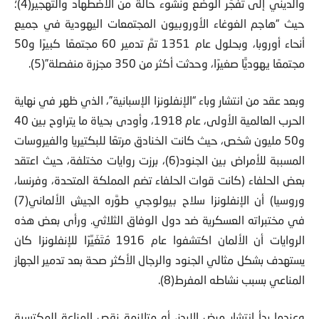
والديني إلى تَفَجُّر الوضع ونشوء حالة من الاضطهاد والتهجير(4)؛
حيث “هاجم الغوغاء الأوروبيون المجتمعات اليهودية في جميع
أنحاء أوروبا، وبحلول عام 1351 تمَّ تدمير 60 مجتمعًا كبيرًا و50
مجتمعًا يهوديًّا صغيرًا، وحدثت أكثر من 350 مجزرة منفصلة”(5).
وبعد عقد من انتشار وباء “الإنفلونزا الإسبانية”، الذي ظهر في نهاية
الحرب العالمية الأولى، عام 1918، وأودى بحياة ما يتراوح بين 40
و50 مليون شخص، حيث كانت الخنادق مرتعًا للبكتيريا والفيروسات
المسببة للأمراض بين الجنود(6)، برزت روايات مختلفة، حيث اعتقد
بعض الحلفاء (كانت قوات الحلفاء تضم المملكة المتحدة، وفرنسا،
وروسيا) أن الإنفلونزا سلاح بيولوجي طوَّره الجيش الألماني(7)
في مختبراته العسكرية ضد دول الوفاق الثلاثي. ورأى بعض هذه
الروايات أن الألمان اكتشفوا عام 1916 مُتَغَيِّرًا للإنفلونزا كان
يستهدف بشكل مثالي الجنود والرجال الأكثر صحة بعد تدمير الجهاز
المناعي بسبب نشاطه المفرط(8).
وعندما بدأ انتشار مرض الإيدز، أو متلازمة نقص المناعة المكتسبة