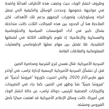
وظروف انتشار الوباء، حيث وضعت هذه الأطراف أهدافًا واضحة
في مواجهة خصومها، وحددت الوسائل والكيفية التي تجعل
اتجاه وسلوكيات وتصورات الجمهور يدعم تلك الأهداف. لكن
الملاحظ هنا أن الحدود بين هذه المجالات الثلاث كانت متداخلة
بشكل كبير في أداء المؤسسات السياسية والدبلوماسية
والعسكرية والإعلامية؛ إذ تقوم بالوظائف الثلاثة في أنشطتها
التقليدية، فلا تفصل بين مهام عملها الدبلوماسي والعمليات
المعلوماتية والعلاقات العامة.
السردية الأميركية: قتال نفسي لنزع الشرعية ومحاصرة الصين
قبل أن تتشكَّل السردية الأميركية الرسمية لإدارة ترامب، في أواخر
شهر مارس/آذار 2020، والتي اعتبرت كورونا “فيروسًا أجنبيًّا” ثم
“فيروسًا صينيًّا” نشأ وظهر في الصين، كما جاء في التصريحات
والإيجازات الصحفية للرئيس، دونالد ترامب، عن حالة انتشار الوباء
في أميركا، كانت وسائل الإعلام الأميركية قد اهتمت مبكرًا بأصل
الفيروس ومنشئه.