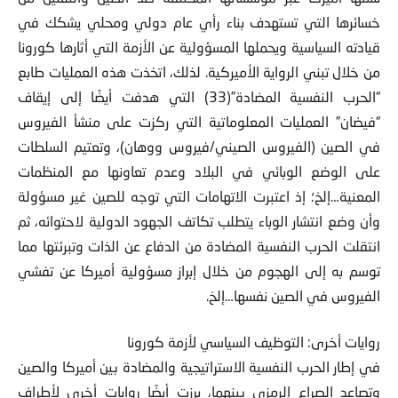
خسائرها التي تستهدف بناء رأي عام دولي ومحلي يشكك في
قيادته السياسية ويحملها المسؤولية عن الأزمة التي أثارها كورونا
من خلال تبني الرواية الأميركية. لذلك، اتخذت هذه العمليات طابع
“الحرب النفسية المضادة”(33) التي هدفت أيضًا إلى إيقاف
“فيضان” العمليات المعلوماتية التي ركزت على منشأ الفيروس
في الصين (الفيروس الصيني/فيروس ووهان)، وتعتيم السلطات
على الوضع الوبائي في البلاد وعدم تعاونها مع المنظمات
المعنية…إلخ؛ إذ اعتبرت الاتهامات التي توجه للصين غير مسؤولة
وأن وضع انتشار الوباء يتطلب تكاتف الجهود الدولية لاحتوائه، ثم
انتقلت الحرب النفسية المضادة من الدفاع عن الذات وتبرئتها مما
توسم به إلى الهجوم من خلال إبراز مسؤولية أميركا عن تفشي
الفيروس في الصين نفسها…إلخ.
روايات أخرى: التوظيف السياسي لأزمة كورونا
في إطار الحرب النفسية الاستراتيجية والمضادة بين أميركا والصين
وتصاعد الصراع الرمزي بينهما، برزت أيضًا روايات أخرى لأطراف