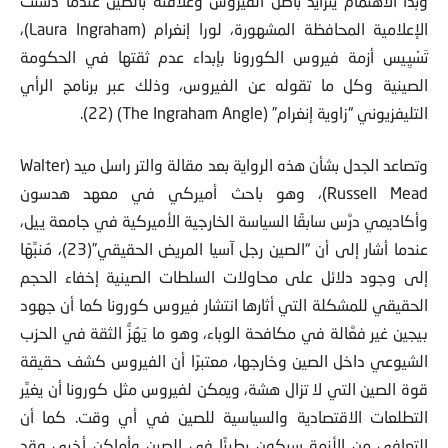
وبدأ الاهتمام يتزايد بأصل الفيروس وعلاقته بالصين عندما دشَّنت
الإعلامية المحافظة المشهورة، لورا إنغرام (Laura Ingraham)،
تَسْيِيس أزمة فيروس الكورونا بإبداء عدم ثقتها في الحكومة
الصينية وكل ما تقوله عن الفيروس، وذلك عبر برنامج الرأي
التليفزيوني “زاوية إنغرام” (The Ingraham Angle) (22).
وتصاعد الجدل بشأن هذه الرواية بعد مقالة والتر راسل ميد (Walter
Russell Mead)، وهو باحث أميركي في معهد هدسون
وأكاديمي درَّس سابقًا السياسة الخارجية الأميركية في جامعة ييل،
عندما أشار إلى أن “الصين رجل آسيا المريض الحقيقي”(23)، مُنبِّهًا
إلى وجود دلائل على محاولات السلطات الصينية إخفاء الحجم
الحقيقي للمشكلة التي أثارها انتشار فيروس كورونا كما أن جهود
بيجين غير فعَّالة في مكافحة الوباء، وهو ما يَهُزُّ الثقة في الحزب
الشيوعي داخل الصين وخارجها، معتبرًا أن الفيروس كشف حقيقة
قوة الصين التي لا تزال هشة، ويمكن لفيروس مثل كورونا أن يغيِّر
التطلعات الاقتصادية والسياسية للصين في أي وقت. كما أن
التعافي من الأزمة سيكون بطيئًا في الصين وأماكن أخرى وقد