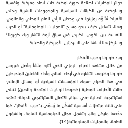
دوائر المخابرات لصناعة صورة نمطية ذات أبعاد معرفية ونفسية
وسلوكية عن الكيانات السياسية والمجموعات البشرية وحتى
الأفراد؛ تُشَوِّه رمزيتها في وجدان الرأي العام المحلي والعالمي.
وهنا، نتساءل كيف يبدو مسرح “العمليات المعلوماتية” أو الحرب
النفسية بين القوى الكبرى في سياق أزمة انتشار وباء كورونا؟
وسنركز هنا أساسًا على السرديتين الأميركية والصينية.
وباء كورونا وحرب الأفكار
من خلال مشاهد الصراع الرمزي الذي أثاره مَنْشَأ وأصل فيروس
كورونا وظروف انتشاره في أرجاء العالم، وأداء الفاعلين المنخرطين
في هذا الصراع -سواء المؤسسات السيادية أو وسائل الإعلام-
كانت الأطراف المعنية (خصوصًا الولايات المتحدة والصين) تتبنى
استراتيجية اتصالية -في سياق الاتصال الاستراتيجي للدولة- تعتمد
على ثلاثة مرتكزات أساسية تشكِّل ما يُسَمَّى بـ”حرب الأفكار”، كما
حدَّدها مايكل والر، وتشمل مجال الدبلوماسية العامة، والشؤون
العامة، والعمليات المعلوماتية(14).