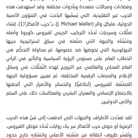
وفضاءات ومجالات متعددة وبأدوات مختلفة. وقد استهدفت هذه
الحرب غير التقليدية، التي يُسمِّيها الباحث في الشؤون الأمنية
الدولية، مايكل والر (J. Michael Waller)، بـ”حرب الأفكار”(1)، إنشاء
تمثُّلات وسرديات تُحدِّد التركيب الجيني لفيروس كورونا وأصله
ومَنْشَأه والجهة التي صنَّعته في سياق استراتيجية حربها
البيولوجية التي تخوضها ضد خصومها، ثم محاولة التحكُّم في
الخطاب العام على مستوى الرؤية السياسية والتأثير في الرأي
العام المحلي والعالمي عبر الترويج لهذه التَّمثُّلات في وسائل
الإعلام والمنصات الرقمية المختلفة، ثم تعيين مسؤولية الجهة
المُصَنِّعة للفيروس (أخلاقيًّا) والخسائر والأضرار التي ألحقتها
بالاجتماع الإنساني والعمران البشري وانعكاسات ذلك على السلم
والأمن الدوليين.
لقد تعدَّدت الأطراف والجهات التي اندفعت إلى شنِّ هذه الحرب
الرمزية أو خوض حرب الأفكار عبر بناء روايات تُحَدِّد مَوْطِن الفيروس،
وتُفَسِّر ظروف انتقاله من مَنْشَئِه الأصلي وانتشاره خارج حدود