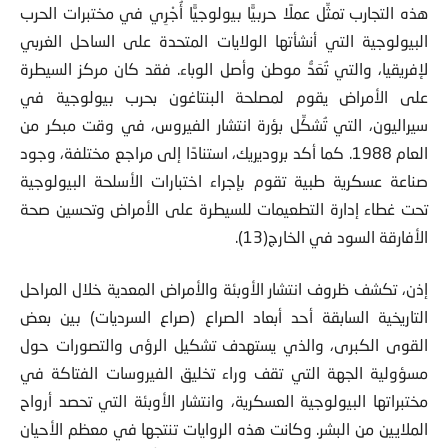
هذه التجارب تمثِّل عملًا حربيًّا بيولوجيًّا أُجْرِي في مختبرات الحرب
البيولوجية التي أنشأتها الولايات المتحدة على الساحل الغربي
لإفريقيا، والتي تُعَدُّ موطن وأصل الوباء. فقد كان مركز السيطرة
على الأمراض يقوم لمصلحة البنتاغون بحرب بيولوجية في
سيراليون، التي تُشكِّل بؤرة انتشار الفيروس، في وقت مبكر من
العام 1988. كما أكد بروديريك، استنادًا إلى مراجع مختلفة، وجود
صناعة عسكرية طبية تقوم بإجراء اختبارات الأسلحة البيولوجية
تحت غطاء إدارة التطعيمات للسيطرة على الأمراض وتحسين صحة
الأفارقة السود في الخارج(13).
إذن، تكشف ظروف انتشار الأوبئة والأمراض المعدية خلال المراحل
التاريخية السابقة أحد أبعاد الصراع (صراع السرديات) بين بعض
القوى الكبرى، والذي يستهدف تشكيل الرؤى والتصورات حول
مسؤولية الجهة التي تقف وراء تخليق الفيروسات الفتاكة في
مختبراتها البيولوجية العسكرية، وانتشار الأوبئة التي تحصد أرواح
الملايين من البشر. وكانت هذه الروايات تنتجها في معظم الأحيان