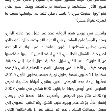
تكون الآثار الاجتماعية والسياسية دراماتيكية. وردَّت الصين على
نشر “وول ستريت جورنال” للمقال بطرد ثلاثة من مراسليها بسبب ما
اعتبرته عنوانًا عنصريًّا.
وانخرط في ترويج هذه الرواية عدد غير قليل من قادة الرأي،
وبعض المسؤولين السابقين في الإدارة الأميركية، مثل: إيفو دالدر،
رئيس مجلس شيكاغو للشؤون العامة وسفير الولايات المتحدة
لدى حلف الشمال الأطلسي، الذي انتقد الصين “لسريتها وتقاعسها
عن التعاون”؛ الأمر الذي سهَّل إمكانية تحوُّل الوباء إلى حقيقة.
ورصد كيف أن الأطباء في ووهان، المدينة الصناعية التي بلغ عدد
سكانها 11 مليون نسمة بحلول نهاية ديسمبر/كانون الأول 2019،
تذكَّروا زيادة عدد المرضى الذين يعانون أعراضًا مشابهة لمرض
السارس الذي أودى بحياة ما يقارب 800 شخص في عامي 2002
و2003. فتمَّ حجر المرضى، وأصدرت لجنة الصحة في ووهان
إشعارًا عامًّا يؤكد عدم وجود سبب للقلق، وتمَّ تعقب العدوى إلى
سوق الحيوانات الحية، والذي تم إغلاقه في 1 يناير/كانون الثاني