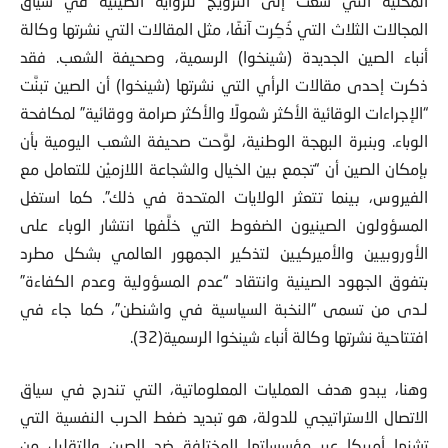
المحلية التي سعت إلى الترويج للرواية الصينية في سياق
المجالات الثلاث التي ذُكِرت آنفًا، مثل المقالات التي نشرتها وكالة
أنباء الصين الجديدة (شينخوا) الرسمية، وصحيفة الشعب. فقد
ذكرت إحدى مقالات الرأي التي نشرتها (شينخوا) أن الصين تبنَّت
“الإجراءات الوقائية الأكثر شمولًا والأكثر صرامة ووقائية” لمكافحة
الوباء. وبنبرة البهجة الوطنية، لوَّحت صحيفة الشعب اليومية بأن
بإمكان الصين أن “تجمع بين الخيال والشجاعة اللازميْن للتعامل مع
الفيروس، بينما تتعثر الولايات المتحدة في ذلك”. كما استغل
المسؤولون الصينيون الضغوط التي خلَّفها انتشار الوباء على
الأوروبيين والأميركيين لتذكير الجمهور العالمي بشكل مطرد
بتفوق الجهود الصينية وانتقاد “عدم المسؤولية وعدم الكفاءة”
لـدى من تسمى “النخبة السياسية في واشنطن”، كما جاء في
افتتاحية نشرتها وكالة أنباء شينخوا الرسمية(32).
وهنا، يبدو هدف العمليات المعلوماتية، التي تندرج في سياق
الاتصال الاستراتيجي للدولة، هو تبديد ضغط الحرب النفسية التي
تشنها أميركا عبر مؤسساتها المختلفة ضد الصين والتقليل من