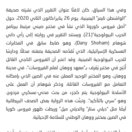
وفي هذا السياق، كان لافتًا عنوان التقرير الذي نشرته صحيفة
“الواشنطن تايمز” اليمينية، يوم 26 يناير/كانون الثاني 2020، حول
“أصل فيروس كورونا الذي نشأ في مختبر صيني مرتبط ببرنامج
الحرب البيولوجية”(21). ويستند التقرير في روايته إلى رأي داني
شوهام (Dany Shoham)، وهو ضابط سابق في المخابرات
العسكرية الإسرائيلية، الذي تُقدِّمه الصحيفة بصفته محللًا ودارسًا
للحرب البيولوجية الصينية. وقد اعتبر أن الفيروس التاجي القاتل
أُنْتِج في مختبر يُعْرَف بـ”معهد ووهان لعلم الفيروسات”، في مدينة
ووهان، وهو المختبر الوحيد المعلن عنه في الصين الذي بإمكانه
التعامل مع الفيروسات القاتلة. وذكر شوهام أن العمل على
الأسلحة البيولوجية يتم كجزء من بحث مدني-عسكري مزدوج،
وهو “سري بالتأكيد”. وتبنَّت هذه الرواية بعض الصحف البريطانية
أيضًا مثل “ديلي ستار” والديلي ميل” وربطت ظهور فيروس كورنا
في الصين بمختبر ووهان الوطني للسلامة الإحيائية.