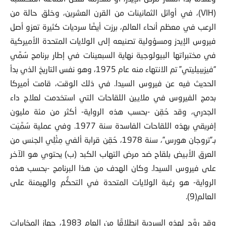
(VIH)، في أوائل الثمانينات من القرن العشرين، وخلق حالة من
الرعب في معظم أنحاء العالم، برزت أيضًا سرديات كثيرة تعزو أصل
فيروس الإيدز ومسؤولية تصنيعه إلى الولايات المتحدة الأميركية
في مختبراتها البيولوجية نهاية السبعينات في إطار برنامج سُمِّي
“فيزيبيليتي” تم الانتهاء منه عام 1975، وهو نفس التاريخ الذي بدأ
الحديث فيه عن فيروس السيدا. في ذلك الوقت، قامت أميركا
بدمج الفيروس في ملايين اللقاحات التي استخدمت لعلاج داء
الجدري، وقد حُقِن -بحسب هذه الرواية- أكثر من مئة مليون
إفريقي بهذه اللقاحات الفاسدة سنة 1977. وفي عملية سُمِّيَت
بـ”تروجان هورس”، سنة 1978، حُقِن قرابة ألفي مِثْلِي الجنس من
العرق الأبيض بلقاح ضد مرض التهاب الكبد (ب) يحتوي هو الآخر
على فيروس السيدا. وكان الهدف من هذا البرنامج -بحسب هذه
الرواية- هو رغبة الولايات المتحدة في التحكُّم والهيمنة على
العالم(9).
وقد روَّج لهذه السردية انطلاقًا من العام 1983، جهاز المخابرات