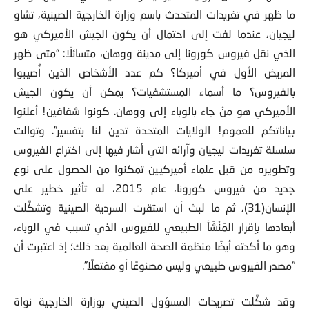
ما ظهر في تغريدات المتحدث باسم وزارة الخارجية الصينية، تشاو
ليجيان، عندما لفت إلى احتمال أن يكون الجيش الأميركي هو
الذي نقل فيروس كورونا إلى مدينة ووهان، متسائلًا: “متى ظهر
المريض الأول في أميركا؟ كم عدد الأشخاص الذين أُصيبوا
بالفيروس؟ ما أسماء المستشفيات؟ يمكن أن يكون الجيش
الأميركي هو مَنْ جاء بالوباء إلى ووهان. كونوا شفافين! أعلنوا
بياناتكم للعموم! الولايات المتحدة تدين لنا بتفسير”. وتوالت
سلسلة تغريدات ليجيان وآرائه التي أشار فيها إلى اختراع الفيروس
وتطويره من قبل علماء أميركيين تمكنوا من الحصول على نوع
جديد من فيروس كورونا، عام 2015، له تأثير خطير على
الإنسان(31)، ثم ما لبث أن استقرت السردية الصينية وتشكَّلت
أبعادها بإقرار المَنْشَأ الطبيعي للفيروس الذي تسبب في الوباء،
وهو ما أكدته أيضًا منظمة الصحة العالمية بعد ذلك؛ إذ اعتبرت أن
“مصدر الفيروس طبيعي وليس مصنوعًا أو مفتعلًا”.
وقد شكَّلت تصريحات المسؤول الصيني بوزارة الخارجية نواة