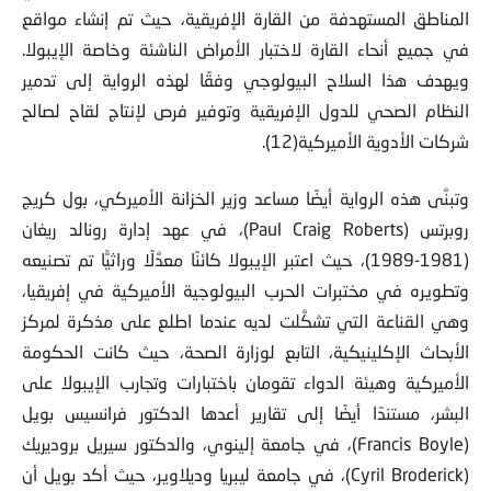
المناطق المستهدفة من القارة الإفريقية، حيث تم إنشاء مواقع
في جميع أنحاء القارة لاختبار الأمراض الناشئة وخاصة الإيبولا.
ويهدف هذا السلاح البيولوجي وفقًا لهذه الرواية إلى تدمير
النظام الصحي للدول الإفريقية وتوفير فرص لإنتاج لقاح لصالح
شركات الأدوية الأميركية(12).
وتبنَّى هذه الرواية أيضًا مساعد وزير الخزانة الأميركي، بول كريج
روبرتس (Paul Craig Roberts)، في عهد إدارة رونالد ريغان
(1981-1989)، حيث اعتبر الإيبولا كائنًا معدَّلًا وراثيًّا تم تصنيعه
وتطويره في مختبرات الحرب البيولوجية الأميركية في إفريقيا،
وهي القناعة التي تشكَّلت لديه عندما اطلع على مذكرة لمركز
الأبحاث الإكلينيكية، التابع لوزارة الصحة، حيث كانت الحكومة
الأميركية وهيئة الدواء تقومان باختبارات وتجارب الإيبولا على
البشر، مستندًا أيضًا إلى تقارير أعدها الدكتور فرانسيس بويل
(Francis Boyle)، في جامعة إلينوي، والدكتور سيريل بروديريك
(Cyril Broderick)، في جامعة ليبريا وديلاوير، حيث أكد بويل أن