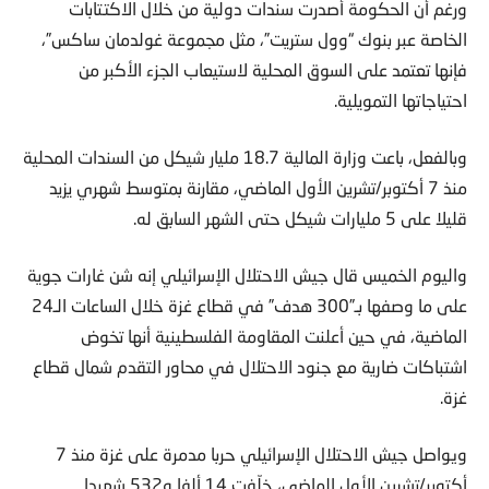
ورغم أن الحكومة أصدرت سندات دولية من خلال الاكتتابات
الخاصة عبر بنوك “وول ستريت”، مثل مجموعة غولدمان ساكس”،
فإنها تعتمد على السوق المحلية لاستيعاب الجزء الأكبر من
احتياجاتها التمويلية.
وبالفعل، باعت وزارة المالية 18.7 مليار شيكل من السندات المحلية
منذ 7 أكتوبر/تشرين الأول الماضي، مقارنة بمتوسط شهري يزيد
قليلا على 5 مليارات شيكل حتى الشهر السابق له.
واليوم الخميس قال جيش الاحتلال الإسرائيلي إنه شن غارات جوية
على ما وصفها بـ”300 هدف” في قطاع غزة خلال الساعات الـ24
الماضية، في حين أعلنت المقاومة الفلسطينية أنها تخوض
اشتباكات ضارية مع جنود الاحتلال في محاور التقدم شمال قطاع
غزة.
ويواصل جيش الاحتلال الإسرائيلي حربا مدمرة على غزة منذ 7
أكتوبر/تشرين الأول الماضي، خلّفت 14 ألفا و532 شهيدا