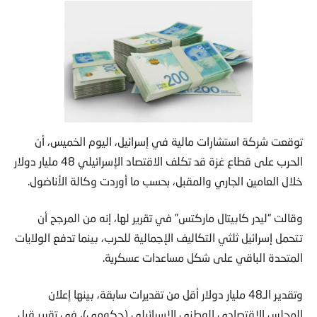
توقعت شركة استشارات مالية في إسرائيل، اليوم الخميس، أن
الحرب على قطاع غزة قد تكلف الاقتصاد الإسرائيلي 48 مليار دولار
خلال العامين الجاري والمقبل، بحسب ما أوردت وكالة الأناضول.
وقالت “ليدر كابيتال ماركتس” في تقرير لها، إنه من المرجح أن
تتحمل إسرائيل ثلثي التكاليف الإجمالية للحرب، بينما تدفع الولايات
المتحدة الباقي على شكل مساعدات عسكرية.
وتقدير الـ48 مليار دولار أقل من تقديرات سابقة، بينها إعلان
المجلس الاقتصادي الوطني الإسرائيلي (حكومي)، في تقرير قبل