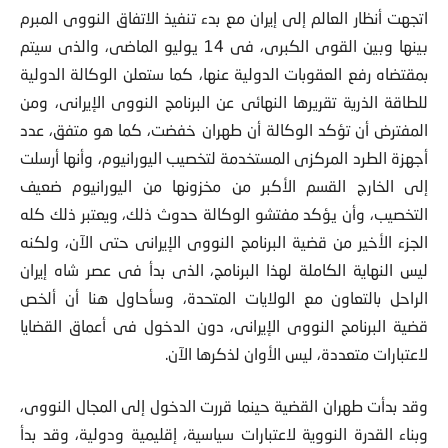
اتجهت أنظار العالم إلى إيران مع بدء تنفيذ الاتفاق النووى المبرم
بينها وبين القوى الكبرى، فى 14 يوليو الماضى، والذى سيتم
بمقتضاه رفع العقوبات
الدولية عنها، كما ستعلن الوكالة الدولية
للطاقة الذرية تقريرها النهائى عن البرنامج النووى الإيرانى، ومن
المفترض أن تؤكد الوكالة أن طهران خفضت، كما هو متفق، عدد
أجهزة الطرد المركزى المستخدمة لتخصيب اليورانيوم، وأنها أرسلت
إلى الخارج القسم الأكبر من مخزونها من اليورانيوم ضعيف
التخصيب، وأن يؤكد مفتشو الوكالة حدوث ذلك، ويعتبر ذلك كله
الجزء الأخير من قضية البرنامج النووى الإيرانى حتى الآن، ولكنه
ليس النهاية الكاملة لهذا البرنامج، الذى بدأ فى عصر شاه إيران
الراحل بالتعاون مع الولايات المتحدة، وسأحاول هنا أن ألخص
قضية البرنامج النووى الإيرانى، دون الدخول فى أعماق القضايا
لاعتبارات متعددة، ليس الأوان لذكرها الآن.
وقد بدأت طهران القضية حينما قررت الدخول إلى المجال النووى،
وبناء القدرة النووية لاعتبارات سياسية، إقليمية ودولية، وقد بدأ