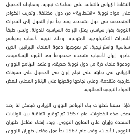
النشاط الإيرانى بالتعاقد على مفاعلات نووية، ومحاولة الحصول
على مواد نووية «انشطارية» من دول مختلفة، وتدريب الكوادر
المتخصصة فى دول متعددة، وقد بدأ قرار التحول إلى القدرات
النووية بقرار سياسى يمثل الإرادة السياسية للدولة، وليس طبقاً
للقدرات التكنولوجية المتوفرة، وذلك نتيجة لأسباب ودوافع
سياسية واستراتيجية، تم بموجبها دعوة العلماء الإيرانيين الذين
غادروا إيران لأسباب متعددة «خصوصاً بعد الثورة الإسلامية»،
ودعوة علماء ذرة من دول نووية صديقة، واعتمد البرنامج النووى
الإيرانى فى بدايته على نجاح إيران فى الحصول على معونات
خارجية متقدمة، وعلى نجاحها وقدرتها على الإنتاج المحلى لبعض
المواد النووية المطلوبة.
فإذا تتبعنا خطوات بناء البرنامج النووى الإيرانى فيمكن لنا رصد
بعض هذه الخطوات، عام 1957 تم توقيع اتفاقية بين الولايات
المتحدة وإيران على التعاون النووى، وبدء إنشاء مفاعل طهران
النووى للأبحاث، وفى عام 1967 بدأ عمل مفاعل طهران النووى