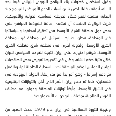
وقبل استكمال خطوات بناء البرنامج النووى الإيرانى فيما بعد
الشاه، أتوقف قليلاً لكى نتبين أسباب الدعم الأمريكى للبرنامج منذ
البداية، فنتيجة لتغير شكل الخريطة السياسية الدولية والأمريكية،
قررت الولايات المتحدة أن تعتمد- إضافة لنفوذها المباشر- على
بعض دول منطقة الشرق الأوسط فى تحقيق أهدافها وسياساتها
فى المنطقة، فكان اختيارها لإسرائيل فى منطقة غرب منطقة
الشرق الأوسط، ولدولة أخرى فى منطقة شرق منطقة الشرق
الأوسط، فوقع اختيارها على إيران، نتيجة للتوجه السياسى لإيران
خلال فترة حكم الشاه، وكان فى تقديرها تفويض بعض الصلاحيات
لهاتين الدولتين لوضع المنطقة تحت السيطرة الكاملة لها، وبالفعل
تم دعم إسرائيل- وهو أمر بدأ مع بدء إنشاء الدولة اليهودية فى
فلسطين- كما تم دعم إيران، الأمر الذى أخل بالتوازنات الإقليمية
فى الشرق الأوسط، وأيضاً توازنات المنطقة ودولها مع مختلف
القوى العالمية، بمختلف التوجهات الأيديولوجية.
ونتيجة للثورة الإسلامية فى إيران عام 1979، حدث العديد من