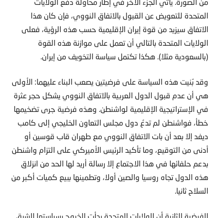
من الصورة. يأتي الجزء الآخر في إطار محاولة دفع الولايات
المتحدة للتعويض عن القبول بالاتفاق النووي، فإن كان هذا
الاتفاق سيزيد من قوة إيران الإقليمية حسب هذه الرؤية، فعلى
الولايات المتحدة بالتالي أن تعمل على موازنة هذه القوة
(بالسعودية مثلا). هكذا تكتمل سياسة التخويف من إيران.
وقد بُنيت هذه السياسة على فرضيتين يصعب البناء عليهما: الأولى
هي أن عدم قبول الدول العربية بالاتفاق النووي يشكل حجر عثرة
في الإستراتيجية الإقليمية لواشنطن. وهذه فرضية جرى تضخيمها
خطأ، فواشنطن لم تدعُ دول مجلس التعاون الخليجي إلى كامب
ديفد إلا بعد أن بات الاتفاق النووي مع طهران قاب قوسين أو
أدنى من التوقيع، وما تأكيد الرئيس الأميركي على التزام واشنطن
بدعم حلفائها في هذا الاجتماع إلا رسالة أريد لها الحد من انزلاق
هذه الدول تجاه روسيا والصين أولا، وتطمينها ببيع كميات أكبر من
السلاح ثانيا.
الفرضية الثانية أن الولايات المتحدة بدأت الخروج بسياستها الشرق