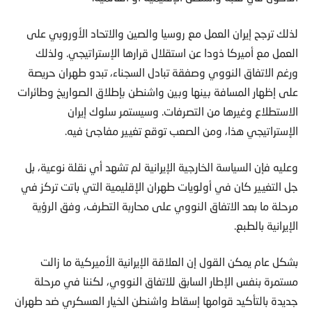
لذلك
ترجح إيران العمل مع روسيا والصين والاتحاد الأوروبي على
العمل مع أميركا ذودا عن استقلال قرارها
الإستراتيجي. ولذلك
ورغم الاتفاق النووي وصفقة تبادل السجناء، تبدو طهران حريصة
على إظهار المسافة بينها وبين واشنطن بإطلاق الصواريخ وطائرات
الاستطلاع وغيرها من التصرفات. وسيستمر سلوك إيران
الإستراتيجي هذا، ومن الصعب توقع تغيير مفاجئ فيه.
وعليه فإن
السياسة الخارجية الإيرانية لم تشهد أي نقلة نوعية، بل
جل التغيير كان في أولويات طهران الإقليمية
التي باتت تركز في
مرحلة ما بعد الاتفاق النووي على محاربة التطرف، وفق الرؤية
الإيرانية بالطبع.
بشكل عام يمكن القول إن العلاقة الإيرانية الأميركية ما زالت
مستمرة بنفس الإطار السابق للاتفاق النووي، لكننا في مرحلة
جديدة بالتأكيد قوامها إسقاط واشنطن الخيار العسكري ضد طهران