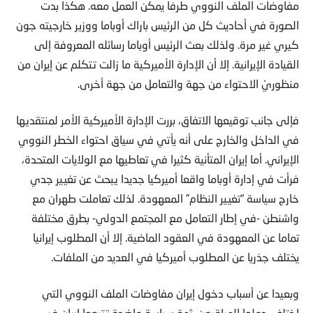
مفاوضات الملف النووي طرفا يمكن العمل معه. هكذا بدت
الصورة في أحاديث كل من الرئيس باراك أوباما ووزير خارجيته جون
كيري غير مرة. ولذلك بعث الرئيس أوباما رسائله المعروفة إلى
القيادة الإيرانية. إلا أن الإدارة الأميركية ما زالت تتكلم عن إيران من
منظوريْ الاحتواء من جهة والتعامل من جهة أخرى.
فإلى جانب توقيعها الاتفاق، بررت الإدارة الأميركية الأمر لمنتقديها
في الداخل والخارج على أنه يأتي في سياق احتواء الخطر النووي
الإيراني. أما إيران المتأنية كثيرا في تعاطيها مع الولايات المتحدة،
فرأت في إدارة أوباما واقعا أميركيا جديدا يبحث عن تغيير جدي
خارج سياسة “تغيير النظام” المعهودة. لذلك تعاملت طهران مع
واشنطن -في إطار التعامل مع المجتمع الدولي- بطرق مختلفة
تماما عن المعهودة في العقود الماضية. إلا أن المطلوب إيرانيا
يختلف جذريا عن المطلوب أميركيا في العديد من الملفات.
وبعيدا عن أسباب دخول إيران مفاوضات الملف النووي التي
اختلف حولها المراقبون، ثمة سياسة واضحة تتبعها إيران في