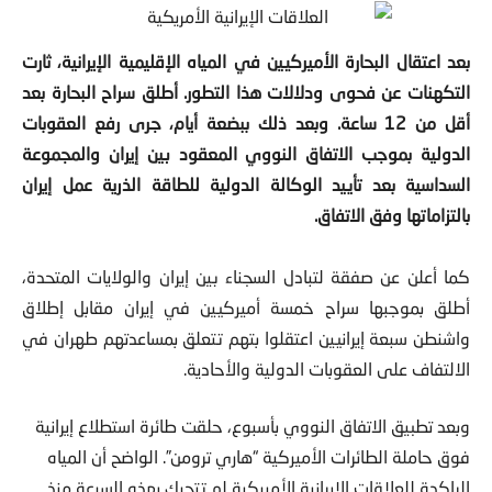
بعد اعتقال البحارة الأميركيين في المياه الإقليمية الإيرانية، ثارت
التكهنات عن فحوى ودلالات هذا التطور. أطلق سراح البحارة بعد
أقل من 12 ساعة. وبعد ذلك ببضعة أيام، جرى رفع العقوبات
الدولية بموجب الاتفاق النووي المعقود بين إيران والمجموعة
السداسية بعد تأييد الوكالة الدولية للطاقة الذرية عمل إيران
بالتزاماتها وفق الاتفاق.
كما أعلن عن صفقة لتبادل السجناء بين إيران والولايات المتحدة،
أطلق بموجبها سراح خمسة أميركيين في إيران مقابل إطلاق
واشنطن سبعة إيرانيين اعتقلوا بتهم تتعلق بمساعدتهم طهران في
الالتفاف على العقوبات الدولية والأحادية.
وبعد تطبيق الاتفاق النووي بأسبوع، حلقت طائرة استطلاع إيرانية
فوق حاملة الطائرات الأميركية “هاري ترومن”.
الواضح أن المياه
الراكدة للعلاقات الإيرانية الأميركية لم تتحرك بهذه السرعة منذ