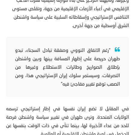
الإقليمي في أعباء الأزمات الإقليمية من جهة، وتقلص مستوى
التنافس الإستراتيجي وإسقاطاته السلبية على سياسة واشنطن
الشرق أوسطية من جهة أخرى.
“رغم الاتفاق النووي وصفقة تبادل السجناء، تبدو
طهران حريصة على إظهار المسافة بينها وبين واشنطن
بإطلاق الصواريخ وطائرات الاستطلاع وغيرها من
التصرفات. وسيستمر سلوك إيران الإستراتيجي هذا، ومن
الصعب توقع تغيير مفاجئ فيه”
في المقابل
لا تضع إيران نفسها في إطار إستراتيجي ترسمه
الولايات المتحدة
. و
ترى طهران في تغيير سياسة واشنطن فرصة
للحد من عداء الأخيرة لها
، بينما تنأى في ذات الوقت بنفسها عن
الدخول في لعبة واشنطن الإقليمية أو العالمية.