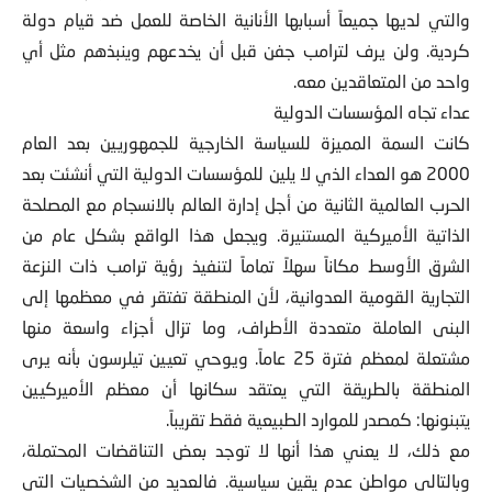
والتي لديها جميعاً أسبابها الأنانية الخاصة للعمل ضد قيام دولة
كردية. ولن يرف لترامب جفن قبل أن يخدعهم وينبذهم مثل أي
واحد من المتعاقدين معه.
عداء تجاه المؤسسات الدولية
كانت السمة المميزة للسياسة الخارجية للجمهوريين بعد العام
2000 هو العداء الذي لا يلين للمؤسسات الدولية التي أنشئت بعد
الحرب العالمية الثانية من أجل إدارة العالم بالانسجام مع المصلحة
الذاتية الأميركية المستنيرة. ويجعل هذا الواقع بشكل عام من
الشرق الأوسط مكاناً سهلاً تماماً لتنفيذ رؤية ترامب ذات النزعة
التجارية القومية العدوانية، لأن المنطقة تفتقر في معظمها إلى
البنى العاملة متعددة الأطراف، وما تزال أجزاء واسعة منها
مشتعلة لمعظم فترة 25 عاماً. ويوحي تعيين تيلرسون بأنه يرى
المنطقة بالطريقة التي يعتقد سكانها أن معظم الأميركيين
يتبنونها: كمصدر للموارد الطبيعية فقط تقريباً.
مع ذلك، لا يعني هذا أنها لا توجد بعض التناقضات المحتملة،
وبالتالي مواطن عدم يقين سياسية. فالعديد من الشخصيات التي