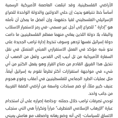
الأراضي الفلسطينية. وقد ابتلعت العاصمة الأميركية الرسمية
أساساً خط نتنياهو بحيث إن حلي الدولتين والدولة الواحدة للصراع
الإسرائيلي-الفلسطيني لقيا حتفهما، وإن أفضل ما يمكن أن نأمله
هو “إدارة ” للصراع إلى أجل غير مسمى -في رمز لاستمرار الاستلاب
والبقاء بلا دولة اللذين يعاني منهما معظم الفلسطينيين ما دامت
دولة إسرائيل نفسها تزدهر. وسوف تنخرط إدارة ترامب الجديدة على
نحو شبه مؤكد في العمل الاستفزازي العبثي المتمثل في نقل
السفارة الأميركية من تل أبيب إلى القدس. ولعل من الصعب أن
نتخيل هذا الفريق القادم من صناع القرار وهو يفعل الكثير من أي
شيء في مواجهة استفزازات أكثر تطرفاً تقوم به إسرائيل أيضاً،
مثل عمليات الطرد الجماعي للفلسطينيين في أعقاب وقوع هجوم
عنيف كبير مثلاً، أو ضم مساحات واسعة من أراضي الضفة الغربية
من جانب واحد.
توحي تصرفات ترامب خلال حملته -وخاصة إصراره على أن استخدام
عبارة “الإرهاب الإسلامي المتطرف” مراراً وتكراراً هي التي ستجلب
الاتساق للسياسات- إلى أنه وضع رهانه واصطف مع هامش يميني