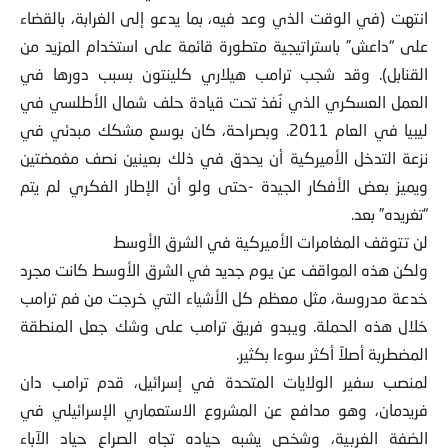
انتهت (في الوقت الذي وعد فيه، بما يدعو إلى الغرابة، بالقضاء
على “داعش” باستراتيجية متطورة قائمة على استخدام المزيد من
القنابل). وقد شجب ترامب هيلاري كلينتون بسبب دورها في
العمل العسكري الذي نُفذ تحت قيادة حلف شمال الأطلسي في
ليبيا في العام 2011. وبصراحة، كان بوسع مشكك مبدئي في
نزعة التدخل الأميركية أن يحدق في ذلك بعينين نصف مغمضتين
ويميز بعض الأفكار الجيدة -حتى ولو أن الإطار الفكري لم يتم
“تغريده” بعد.
لن تتوقف المغامرات الأميركية في الشرق الأوسط
ولكن هذه المواقف عن يوم جديد في الشرق الأوسط كانت مجرد
خدعة مدروسة، مثل معظم كل الأشياء التي خرجت من فم ترامب
خلال هذه الحملة. ويبدو فريق ترامب على وشك جعل المنطقة
المضطربة أصلاً أكثر سوءا بكثير.
لمنصب سفير الولايات المتحدة في إسرائيل، قدم ترامب دان
فريدمان، وهو مدافع عن المشروع الاستعماري الإسرائيلي في
الضفة الغربية، وشخص يشبه حياده تجاه الصراع حياد الآباء