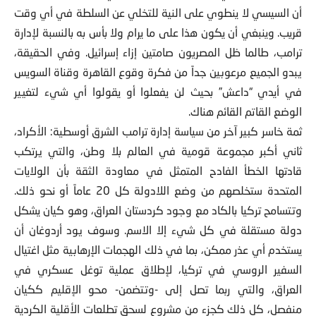
أن السيسي لا ينطوي على النية للتخلي عن السلطة في أي وقت
قريب. وينبغي أن يكون هذا على ما يرام ولا بأس به بالنسبة لإدارة
ترامب، طالما ظل المصريون صامتين إزاء إسرائيل. وفي الحقيقة،
يبدو الجميع مرعوبين جداً من فكرة وقوع القاهرة وقناة السويس
في أيدي “داعش” بحيث لن يفعلوا أو يقولوا أي شيء لتغيير
الوضع القاتم القائم هناك.
ثمة خاسر كبير آخر من سياسة إدارة ترامب الشرق أوسطية: الأكراد،
ثاني أكبر مجموعة قومية في العالم بلا وطن، والتي يرتكب
قادتها الخطأ الفادح المتمثل في معاودة الثقة بأن الولايات
المتحدة ستخلصهم من وضع اللادولة كل 20 عاماً أو نحو ذلك.
وتتسامح تركيا بالكاد مع وجود كردستان العراق، وهو كيان يشكل
دولة مستقلة في كل شيء إلا الاسم. وسوف يود أردوغان أن
يستخدم أي عذر ممكن، بما في ذلك الهجمات الإرهابية مثل اغتيال
السفير الروسي في تركيا، لإطلاق عملية توغل عسكري في
العراق، والتي ربما تصل إلى -وتتضمن- محو الإقليم ككيان
منفصل، كل ذلك كجزء من مشروع لسحق تطلعات الأقلية الكردية