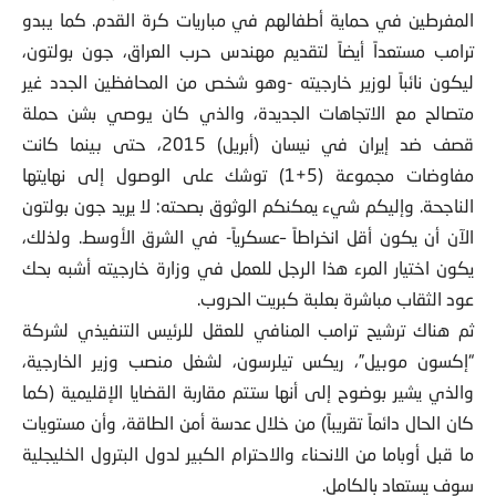
المفرطين في حماية أطفالهم في مباريات كرة القدم. كما يبدو
ترامب مستعداً أيضاً لتقديم مهندس حرب العراق، جون بولتون،
ليكون نائباً لوزير خارجيته -وهو شخص من المحافظين الجدد غير
متصالح مع الاتجاهات الجديدة، والذي كان يوصي بشن حملة
قصف ضد إيران في نيسان (أبريل) 2015، حتى بينما كانت
مفاوضات مجموعة (5+1) توشك على الوصول إلى نهايتها
الناجحة. وإليكم شيء يمكنكم الوثوق بصحته: لا يريد جون بولتون
الآن أن يكون أقل انخراطاً –عسكرياً- في الشرق الأوسط. ولذلك،
يكون اختيار المرء هذا الرجل للعمل في وزارة خارجيته أشبه بحك
عود الثقاب مباشرة بعلبة كبريت الحروب.
ثم هناك ترشيح ترامب المنافي للعقل للرئيس التنفيذي لشركة
“إكسون موبيل”، ريكس تيلرسون، لشغل منصب وزير الخارجية،
والذي يشير بوضوح إلى أنها ستتم مقاربة القضايا الإقليمية (كما
كان الحال دائماً تقريباً) من خلال عدسة أمن الطاقة، وأن مستويات
ما قبل أوباما من الانحناء والاحترام الكبير لدول البترول الخليجلية
سوف يستعاد بالكامل.