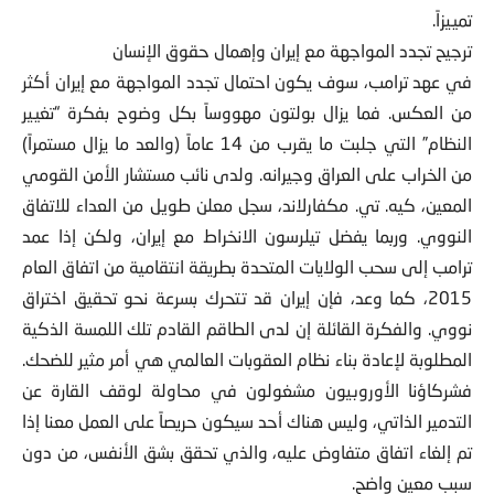
تمييزاً.
ترجيح تجدد المواجهة مع إيران وإهمال حقوق الإنسان
في عهد ترامب، سوف يكون احتمال تجدد المواجهة مع إيران أكثر
من العكس. فما يزال بولتون مهووساً بكل وضوح بفكرة “تغيير
النظام” التي جلبت ما يقرب من 14 عاماً (والعد ما يزال مستمراً)
من الخراب على العراق وجيرانه. ولدى نائب مستشار الأمن القومي
المعين، كيه. تي. مكفارلاند، سجل معلن طويل من العداء للاتفاق
النووي. وربما يفضل تيلرسون الانخراط مع إيران، ولكن إذا عمد
ترامب إلى سحب الولايات المتحدة بطريقة انتقامية من اتفاق العام
2015، كما وعد، فإن إيران قد تتحرك بسرعة نحو تحقيق اختراق
نووي. والفكرة القائلة إن لدى الطاقم القادم تلك اللمسة الذكية
المطلوبة لإعادة بناء نظام العقوبات العالمي هي أمر مثير للضحك.
فشركاؤنا الأوروبيون مشغولون في محاولة لوقف القارة عن
التدمير الذاتي، وليس هناك أحد سيكون حريصاً على العمل معنا إذا
تم إلغاء اتفاق متفاوض عليه، والذي تحقق بشق الأنفس، من دون
سبب معين واضح.