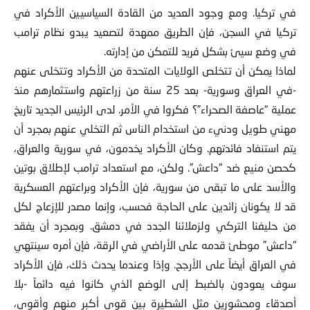
في تركيا. ومع وجود العديد من القادة السياسيين الأكراد في
تركيا في السجن، فإن الطريق ممهدة لتصعيد يبدو نظام ترامب
في وضع سيئ بشكل فريد للتمكن من إدارته.
لماذا يمكن أن تتخلص الولايات المتحدة من الأكراد وتتخلى عنهم
-في العراق وسورية- بعد 25 سنة من زراعتهم واستثمارهم منذ
عملية “عاصفة الصحراء”؟ فكروا في الأمر. لدى الرئيس الجديد تاريخ
مهني طويل ودنيء من استخدام الناس ثم التخلي عنهم بمجرد أن
يتم استنفاد فائدتهم. وكان الأكراد يخدمون، في سورية والعراق،
كحصن منيع ضد “داعش”. ولكن، مع استعداد ترامب لإطلاق بوتين
والأسد على ما تبقى من سورية، فإن الأكراد وبراعتهم العسكرية
قد لا يكونان زائدين على الحاجة فحسب، وإنما مصدر للإزعاج لكل
من حليفنا التركي ولزملائنا الجدد في دمشق. وبمجرد أن يفقد
“داعش” موطئ قدمه على الأراضي في الرقة، فإن أمره سينتهي
في العراق أيضاً على الأرجح. وإذا وعندما يحدث ذلك، فإن الأكراد
سوف يعودون بالضبط إلى الوضع الذي كانوا فيه دائماً -بلا
أصدقاء ومحشورين مثل الشطيرة بين قوى أكبر منهم وأقوى،