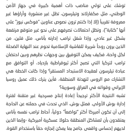
توشك على تولي مناصب ذات أهمية كبيرة في جهاز الأمن
الوطني، مثل مكفارلاند وتيلرسون، تظل غير منشورة وآراؤها غير
معروفة تقريباً (إلا إذا كنتم ترون نصوص عناوين “فوكس نيوز” على
أنها “كتابة”)، وتظل احتمالات تصرفهم على نحو غير متوقع مرتفعة
بشكل غير عادي. وإذا شغل ترامب إدارته بأناس، مثل فلين، من
الذين يرون روحاً شريرة للفاشية الإسلامية تحوم عند النهاية الضحلة
لكل واحة، فكيف يمكن التوفيق بين وجهات نظرهم وبين احتضان
ترامب لتركيا التي تصبح أكثر ثيوقراطية بازدياد، أو التوافق مع
عبادة تيلرسون لعقيدة الاستبداد المستقر؟ وإذا كانت الخطة هي
التشارك مع الروس لتهدئة المنطقة، فأين يترك ذلك عميل روسيا
الإيراني وقواته في العراق وسورية؟
تشبه النتيجة الأكثر ترجيحاً إعادة إنتاج مسرحية غير متقنة لفترة
إدارة بوش الأولى. فمثل بوش، الذي تحدث في حملته عن الحاجة
إلى أن تكون أميركا أكثر “تواضعاً” دولياً، أحاط ترامب نفسه بأناس
يعتقدون بأن لمشاكل المنطقة حلولا عسكرية أميركية -وإنما الذين
لديهم إحساس واقعي جامح بما يمكن إنجازه حقاً باستخدام القوة.