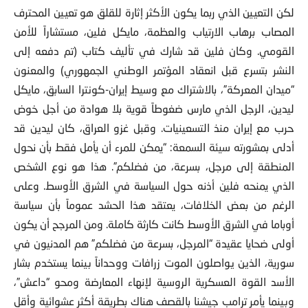
لكن التعيين الذي ربما يكون الأكثر إثارة للقلق هو تعيين المحترف
المصاب برهاب الارتياب والعظمة، مايكل فلين، مستشاراً للأمن
القومي. وكان فلين قد شارك في تأليف كتاب (تم دفعه إلى
النشر بتسرع قبل انعقاد المؤتمر الوطني الجمهوري) والمعنون
“ميدان المعركة”، بالاشتراك مع وسيط إيران-كونترا السابق، مايكل
ليدين، الرجل الذي مارس ضغوطاً قوية بلا هوادة من أجل خوض
حرب مع إيران منذ التسعينيات. وقبل غزو العراق، كان ليدين قد
أدلى بمشورته سيئة السمعة: “يمكن للمرء أن يأمل فقط بأن نحول
المنطقة إلى مرجل، بسرعة، من فضلكم”. هذا هو نوع الشخص
الذي يمنحه فلين أذنه حول السياسة في الشرق الأوسط. وعلى
الرغم من بعض الخلافات، يعتقد هذا الحشد عموماً بأن سياسة
أوباما في الشرق الأوسط كانت كارثة كاملة. ومن المرجح أن يكون
أولى ضحايا عقيدة “المرجل، بسرعة من فضلكم” هم المدنيون في
سورية، الذين يواصلون الموت زرافات ووحداناً بينما يستخدم بشار
الأسد القوة العسكرية الروسية لإنهاء المعارضة ومحو “داعش”،
وبينما يأمر ترامب جيشنا بالقصف هناك بطريقة أكثر عشوائية وأقل