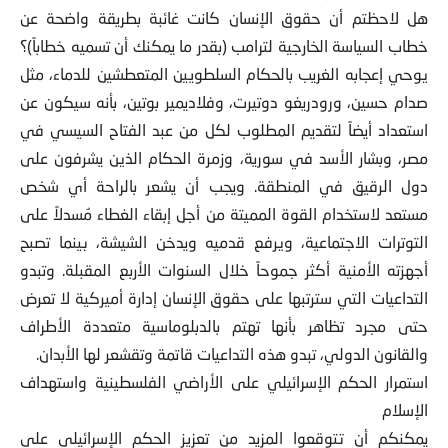
هل لاحظتم أن حقوق الإنسان كانت غائبة بطريقة واضحة عن
خطاب السياسة الخارجية لترامب (بقدر ما يمكنك أن تسميه خطاباً)؟
يوحي إعجابه الغريب بالحكام السلطويين المتعطشين للدماء، مثل
صدام حسين، ورودريغو دوتيرت، وفلاديمير بوتين، بأنه سيكون عن
استعداد أيضاً لتقديم المطلوب لكل من عبد الفتاح السيسي في
مصر، وبشار الأسد في سورية، وزمرة الحكام الذين يشرفون على
دول الرقيق في المنطقة. ويجب أن يشعر بالراحة أي شخص
مستعد لاستخدام القوة المميتة من أجل إبقاء الغطاء مُسدلاً على
التوترات الاجتماعية، ويرفع قدميه ويدخن الشيشة، بينما تصبح
أجهزته الأمنية أكثر جموحاً خلال السنوات الأربع المقبلة. وتبدو
التداعيات التي سترتبها على حقوق الإنسان إدارة أميركية لا تعرض
حتى مجرد تظاهر بأنها تهتم بالدبلوماسية متعددة الأطراف
والقانون الدولي، تبدو هذه التداعيات قاتمة وتقشعر لها الأبدان.
استمرار الحكم الإسرائيلي على الأراضي الفلسطينية واستهداف
الإسلام
يمكنكم أن تتوقعوا المزيد من تعزيز الحكم الإسرائيلي على