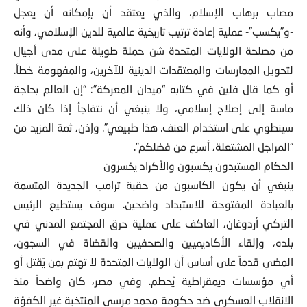
مصاب برهاب الإسلام، والذي يعتقد أن بإمكانه أن يعجل
-و”يكسب”- عملية إعادة ترتيب تاريخية عالمية للدين الإسلامي، وأنه
من مصلحة الولايات المتحدة شن حملة طويلة على مدى أجيال
لتحويل الممارسات والمعتقدات الدينية للآخرين، والمفهومة خطأ.
أو كما قال فلين في كتابه “ميدان المعركة”: “إن العالم بحاجة
ماسة إلى إصلاح إسلامي، ولا ينبغي أن نتفاجأ إذا كان ذلك
سينطوي على استخدام العنف. هذا طبيعي”. وإذن، ثمة المزيد من
“المراجل المشتعلة، أسرع من فضلكم”.
الحكام المستبدون يكسبون والأكراد يخسرون
ينبغي أن يكون الكاسبون من حقبة ترامب الجديدة المتسمة
بالعبادة المفتوحة للاستبداد واضحين. سوف يستطيع الرئيس
التركي أردوغان، العاكف على عملية حرق المجتمع المدني في
بلده، وإلقاء الأكاديميين والصحفيين والقضاة في السجون،
المضي قدماً على أساس أن الولايات المتحدة لا تهتم بمن يَقتل أو
أي مؤسسات ديمقراطية يُحطم. وفي مصر، كان واضحاً منذ
الانقلاب العسكري ضد حكومة محمد مرسي المنتخبة غير الكفؤة