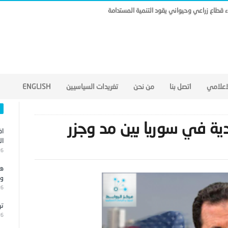
ناء قطاع زراعي وحيواني يقود التنمية المستدامة
لاعلامي
اتصل بنا
من نحن
تغريدات السياسيين
ENGLISH
دية في سوريا بين مد وجزر
اق
ال
26
هج
وا
26
تر
26