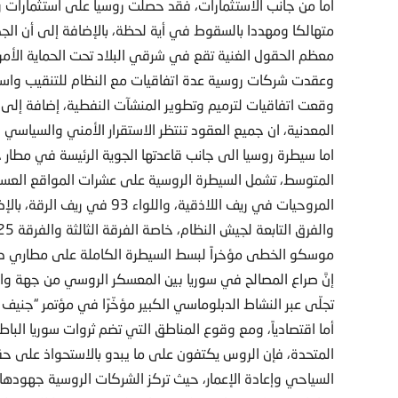
اما من جانب الاستثمارات، فقد حصلت روسيا على استثمارات 
متهالكا ومهددا بالسقوط في أية لحظة، بالإضافة إلى أن الج
معظم الحقول الغنية تقع في شرقي البلاد تحت الحماية الأمري
وعقدت شركات روسية عدة اتفاقيات مع النظام للتنقيب واستخر
وقعت اتفاقيات لترميم وتطوير المنشآت النفطية، إضافة إلى ع
المعدنية، ان جميع العقود تنتظر الاستقرار الأمني والسياسي 
اما سيطرة روسيا الى جانب قاعدتها الجوية الرئيسة في مطار
المتوسط، تشمل السيطرة الروسية على عشرات المواقع العس
المروحيات في ريف اللاذقية، وا
موسكو الخطى مؤخراً لبسط السيطرة الكاملة على مطاري دير
إنَّ صراع المصالح في سوريا بين المعسكر الروسي من جهة و
تجلّى عبر النشاط الدبلوماسي الكبير مؤخّرًا في مؤتمر “جني
أما اقتصادياً، ومع وقوع المناطق التي تضم ثروات سوريا البا
المتحدة، فإن الروس يكتفون على ما يبدو بالاستحواذ على حقو
السياحي وإعادة الإعمار، حيث تركز الشركات الروسية جهودها