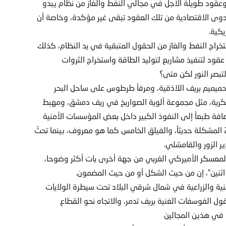
وعقود طويلة الأجل في مجالي النفط والغاز من نظام يبدو
دوى الاقتصادية من تلك العقود تبقى غير مؤكدة، وخاصة أن
كية.
اج النفط والغاز من الحقول المتبقية في يد النظام، كذلك
قود لتنفيذ مشاريع لتوليد الطاقة واستخراج الثروات
لتبصر النور لكن متى؟
 حميميم بريف اللاذقية، ومرفأ طرطوس على ساحل البحر
كرية، مثل مجموعة ألوية الصواريخ في ريف دمشق، ومهبط
للواء 93 في ريف الرقة، بالإضافة طبعاً إلى النفوذ الكبير داخل بعض المؤسسات الأمنية
والفرق التابعة لجيش النظام، خاصة الفرقة الثالثة والفرقة 25 المشكلة حديثاً، والفيلق الخامس كما هو معروف، بينما تحثّ
 الزور والقامشلي.
المعسكر الأميركي الغربي من جهة أخرى بات أكثر وضوحا،
ف اثنين”، إن من حيث الشكل أو من حيث المضمون.
طنية والزراعية في شمال شرقي البلاد تحت سيطرة الولايات
ل الفوسفات الغنية بريف تدمر، والاتجاه نحو القطاع
 في هذين المجالين