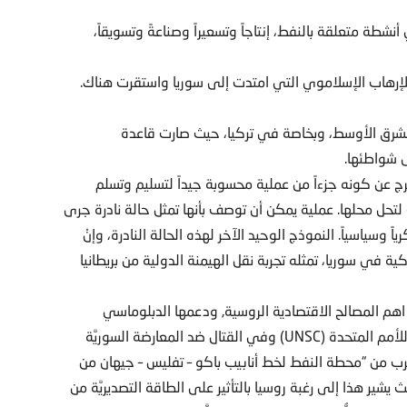
طة متعلقة بالنفط، إنتاجاً وتسعيراً وصناعةً وتسويقاً،
 للإرهاب الإسلاموي التي امتدت إلى سوريا واستقرت هناك.
لشرق الأوسط، وبخاصة في تركيا، حيث صارت قاعدة
 شواطئها.
خرج عن كونه جزءاً من عملية محسوبة جيداً لتسليم وتسلم
حل محلها. عملية يمكن أن توصف بأنها تمثل حالة نادرة جرى
وسياسياً. النموذج الوحيد الآخر لهذه الحالة النادرة، وإنْ
 في سوريا، تمثله تجربة نقل الهيمنة الدولية من بريطانيا
م المصالح الاقتصادية الروسية, ودعمها الدبلوماسي
والعسكري لبشار الأسد على التوالي في مجلس الأمن التابع للأمم المتحدة (UNSC) وفي القتال ضد المعارضة السوريَّة
 من “محطة النفط لخط أنابيب باكو – تفليس – جيهان من
شير هذا إلى رغبة روسيا بالتأثير على الطاقة التصديريَّة من