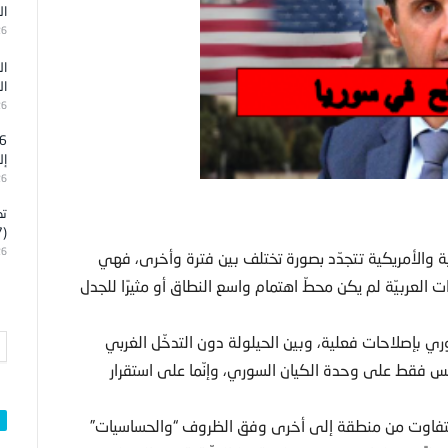
ال
26
ال
ال
26
إل
26
تد
(7)
26
ية والأمريكية تتجدّد بصورة تختلف بين فترة وأخرى، فهي
العربيّة لم يكن محطّ اهتمام واسع النطاق أو مثيرًا للجدل
وري بإصلاحات فعلية، وبين الحيلولة دون التدخّل الغربي
س فقط على وحدة الكيان السوري، وإنّما على استقرار
ّة سيتفاوت من منطقة إلى أخرى وفق الظروف “والحساسيات”