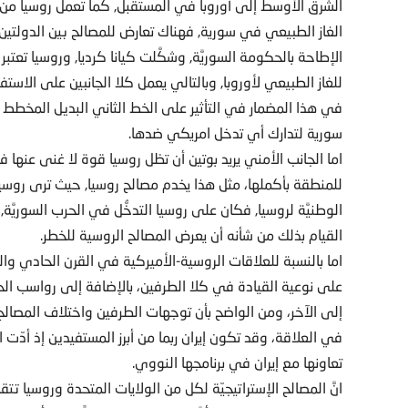
الشرق الأوسط إلى أوروبا في المستقبل, كما تعمل روسيا من خل
الغاز الطبيعي في سورية, فهناك تعارض للمصالح بين الدولتين 
الإطاحة بالحكومة السوريَّة, وشكَّلت كيانا كرديا, وروسيا تعتبر ال
للغاز الطبيعي لأوروبا, وبالتالي يعمل كلا الجانبين على الاست
في هذا المضمار في التأثير على الخط الثاني البديل المخطط
سورية لتدارك أي تدخل امريكي ضدها.
اما الجانب الأمني يريد بوتين أن تظل روسيا قوة لا غنى عنها ف
للمنطقة بأكملها، مثل هذا يخدم مصالح روسيا, حيث ترى روسيا
الوطنيَّة لروسيا, فكان على روسيا التدخُّل في الحرب السوريَّة
القيام بذلك من شأنه أن يعرض المصالح الروسية للخطر.
اما بالنسبة للعلاقات الروسية-الأميركية في القرن الحادي وال
على نوعية القيادة في كلا الطرفين، بالإضافة إلى رواسب الحر
إلى الآخر، ومن الواضح بأن توجهات الطرفين واختلاف المصالح
في العلاقة، وقد تكون إيران ربما من أبرز المستفيدين إذ أدّ
تعاونها مع إيران في برنامجها النووي.
انَّ المصالح الإستراتيجيّة لكل من الولايات المتحدة وروسي