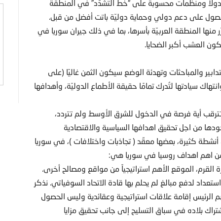
د دولاً ومنظمات محسوبة على “خط التشّدّد” في المنطقة
لحصول على دعم دولي وحماية دوليّة باتت أفضل من قبل.
منها المنطقة العربيّة بأسرها، بما في ذلك جيران سوريا في
كون العشب أكبر الضحايا.
تدابير والمباحثات وتهدئة الوضع سيكون الثمن غاليًا (على
تهاك سيادتها لتُدرك تمامًا حقيقة الأطماع الدوليّة، وأهدافها
 تترقب أية فرصة في الدخول للشرق الأوسط ولم تتردد،
دها من اجل تحقيق اهدافها السياسية والاقتصادية
 أنشطة كثيرة، بعضها معقّد ( تجاذبات واختلافات )، في سوريا
ومن اهم اهداف روسيا في سوريا هي:
يرة القرم، الموقع الأهم استراتيجياً من مواقع ومصالح أخرى.
تعداد لدفع مبالغ لم يحلم بها قادة الاتحاد السوفياتي. نذكر
 الرئيس إقامة علاقات استراتيجية وعقائدية وليس الحصول
اشتراك بلاده في سباق التسليح إلى جانب تحقيق مزايا