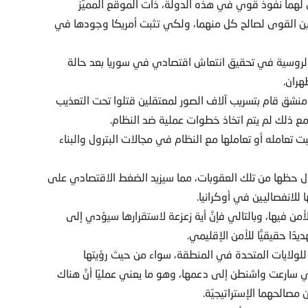
ون لهما نفوذ قوي في هذه الدولة، ذات الموقع المميّز
ازين القوى لصالح كل منهما، ولكي تثبت أمريكا وجودها في
الروسية في تحقيق انتعاش اقتصادي في سوريا بعد حالة
هران.
شق قام بتسريب آلاف الصور لمعتقلين قتلوا تحت التعذيب
 ذلك لم يتم اتخاذ خطوات عملية ضد النظام.
عامله أو تعاملها مع النظام في مجالات البترول والبناء
ل حظها من تلك العقوبات، مما سيزيد الضغط الاقتصادي على
للانفصاليين في أوكرانيا.
من فيها، وبالتالي فإنَّ أية زعزعة لاستقرارها سيؤدي إلى
ا حقيقيًّا للأمن الإقليمي.
 للولايات المتحدة في المنطقة، سواء من حيث رؤيتها
ي سارعت واشنطن إلى دعمها، وهو ما يعني عمليًا أنَّ هناك
 مصالحهما الإستراتيجيّة.