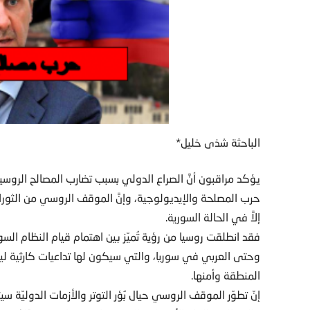
الباحثة شذى خليل*
يؤكد مراقبون أنَّ الصراع الدولي بسبب تضارب المصالح الروس
حرب المصلحة والإيديولوجية، وإنَّ الموقف الروسي من الثورات 
إلاَّ في الحالة السورية.
فقد انطلقت روسيا من رؤية تُميّز بين اهتمام قيام النظام الس
وحتى العربي في سوريا، والتي سيكون لها تداعيات كارثية لي
المنطقة وأمنها.
إنّ تطوّر الموقف الروسي حيال بُؤر التوتر والأزمات الدولي