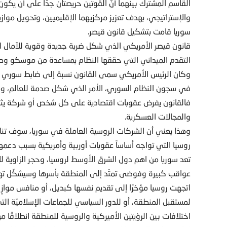
القاسم المشترك بينهما أنَّ القوتين حريصتان جدًّا على أن يك
والإستراتيجي، بهدف تعزيز مركزيهما الإقليميين، وتحويل مو
سوريا قامت بتشكيل قانون قيصر.
قانون قيصر الأمريكي الذي شكل ضربة جديدة وقوية للآمال 
التقدم الميداني التي حققها النظام بمساعدة من موسكو وط
وكان الرئيس الأمريكي سمى القانون نسبة إلى ضابط سوري من
في سجون النظام السوري، الأمر الذي شكل صدمة للعالم، ومع
فالقانون يفرض عقوبات اقتصادية على كل شخص أو شركة يثبت ت
والمجالات العسكرية.
وهذا يعني أن الشركات الروسية العاملة في سوريا، سوف تنا
روسيا التي تواجه أساساً عقوبات أوربية وأمريكية بسبب دعمها 
تعد سوريا من اهم دول الشرق الأوسط لروسيا، وحجر الزاوية للأ
عواقب كبيرة وفوضى تمتّد إلى المنطقة بأسرها وسيشكّل تهديدً
اتجهت روسيا مؤخرًا إلى تقديم نفسها كبديل، أو منافس موازٍ
لمستقبل المنطقة، أو للدور السياسي للجماعات الإسلاميّة الت
اختلافات بين الرؤيتين الأميركية والروسية للمنطقة انطلاقًا من