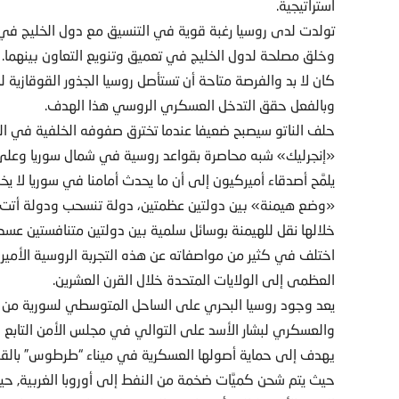
استراتيجية.
تولدت لدى روسيا رغبة قوية في التنسيق مع دول الخليج في أنش
وخلق مصلحة لدول الخليج في تعميق وتنويع التعاون بينهما.
كان لا بد والفرصة متاحة أن تستأصل روسيا الجذور القوقازية
وبالفعل حقق التدخل العسكري الروسي هذا الهدف.
حلف الناتو سيصبح ضعيفا عندما تخترق صفوفه الخلفية في ا
«إنجرليك» شبه محاصرة بقواعد روسية في شمال سوريا وعلى
يلمَّح أصدقاء أميركيون إلى أن ما يحدث أمامنا في سوريا لا ي
«وضع هيمنة» بين دولتين عظمتين، دولة تنسحب ودولة أتت لت
خلالها نقل للهيمنة بوسائل سلمية بين دولتين متنافستين عسكرياً 
اختلف في كثير من مواصفاته عن هذه التجربة الروسية الأميركية
العظمى إلى الولايات المتحدة خلال القرن العشرين.
يعد وجود روسيا البحري على الساحل المتوسطي لسورية من اه
يهدف إلى حماية أصولها العسكرية في ميناء “طرطوس” بالقرب
حيث يتم شحن كميَّات ضخمة من النفط إلى أوروبا الغربية, حيث ي