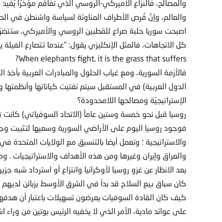
والمصالح، فالنزاع الأميركي-الروسي الذي تفاقم مؤخرًا يُفي
والعالم، وإنَّ فُرص الأطراف المناوئة لسياسة واشنطن في ا
اصبحت سوريا حلبة صراع للقطبين الروسي والأميركي، ستتضرّر 
كل الاتجاهات، فالمثل الإنكليزي يقول: “عندما تتصارع الفيلة ي
When elephants fight, it is the grass that suffers?
فالأزمة السورية، ومع غياب الحلول والمبادرات العربية بأخذ ال
الدول العربية) في المستقبل سيتم تفتيت كياناتها وأنظمتها وان
الإستراتيجيّة ومصالحها اللامحدودة؟
روسيا قبل نحو خمسة وستين عاماً (الاتحاد السوفياتي) كانت
فوجود روسيا اليوم على الأراضي السورية وسعيها لتثبيت وجو
والاستراتيجية ؛ وتعمل أيضا بالتنسيق مع الولايات المتحدة في
والعراق وإيران وغيرها ومن هذه الأهداف والاستراتيجيات . 
بعد الانظار عن غزو روسيا لأوكرانيا وانتزاع أو استرداد شبه جز
كان سباق بيع السلاح قد بدأ في الشرق الأوسط بزبائن لديهم اس
كيف كان القادة السوفيات يعرضون تسهيلات باعتبار أن هدفهم
على عوائد مادية، الأمر الذي لا يخفيه الرئيس بوتين من وراء 