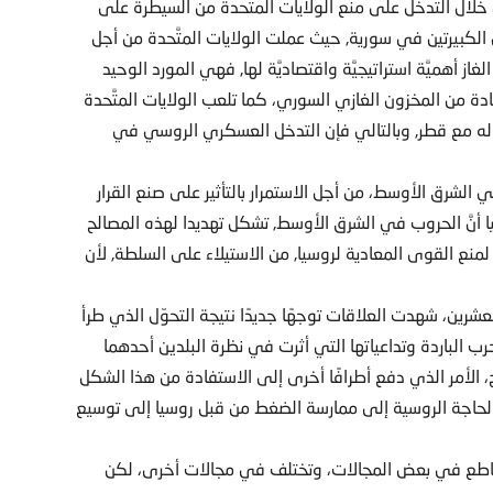
ال التدخُّل على منع الولايات المتَّحدة من السيطرة على
الكبيرتين في سورية, حيث عملت الولايات المتَّحدة من أجل
غاز أهميَّة استراتيجيَّة واقتصاديَّة لها, فهي المورد الوحيد
فادة من المخزون الغازي السوري، كما تلعب الولايات المتَّحدة
 له مع قطر, وبالتالي فإن التدخل العسكري الروسي في
ي الشرق الأوسط، من أجل الاستمرار بالتأثير على صنع القرار
 أنَّ الحروب في الشرق الأوسط, تشكل تهديدا لهذه المصالح
, لمنع القوى المعادية لروسيا, من الاستيلاء على السلطة, لأن
عشرين، شهدت العلاقات توجهًا جديدًا نتيجة التحوّل الذي طرأ
ب الباردة وتداعياتها التي أثرت في نظرة البلدين أحدهما
، الأمر الذي دفع أطرافًا أخرى إلى الاستفادة من هذا الشكل
ت الحاجة الروسية إلى ممارسة الضغط من قبل روسيا إلى توسيع
ا تتقاطع في بعض المجالات، وتختلف في مجالات أخرى، لكن