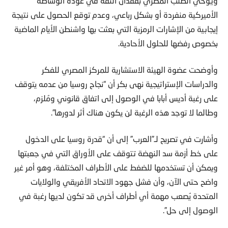
ويوحي الطلب المصري بفقدان الثقة في عودة الوساطة
الأميركية منفردة أو بشكل رباعي، وعدم توقع الحصول على نتيجة
إيجابية من الإشارات الرمزية التي بعثت بها واشنطن الأيام الماضية
بخصوص رفضها للحلول الأحادية.
وأوضحت عضوة الهيئة الاستشارية للمركز المصري للفكر
والدراسات الإستراتيجية نهى بكر أن “نجاح روسيا من عدمه يتوقف
على رغبة أديس أبابا في الوصول إلى اتفاق قانوني ومُلزم،
وطالما لا توجد هذه الرغبة لن يكون هناك أثر لدورها”.
وأشارت في تصريح لـ”العرب” إلى أن “قدرة روسيا على الدخول
على خط أزمة سد النهضة تتوقف على الأوراق التي في جعبتها
ويمكن أن تستخدمها للضغط على الأطراف المختلفة، وهو أمر غير
واضح حتى الآن، وأن فشل جهود الاتحاد الأفريقي والولايات
المتحدة يُصعب مهمة أي أطراف أخرى قد تكون لديها رغبة في
الوصول إلى حل”.