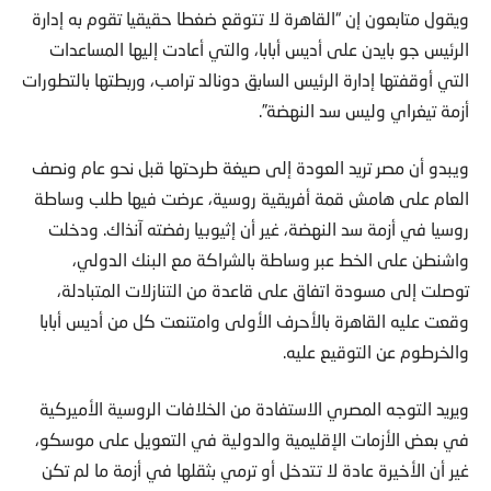
ويقول متابعون إن “القاهرة لا تتوقع ضغطا حقيقيا تقوم به إدارة
الرئيس جو بايدن على أديس أبابا، والتي أعادت إليها المساعدات
التي أوقفتها إدارة الرئيس السابق دونالد ترامب، وربطتها بالتطورات
أزمة تيغراي وليس سد النهضة”.
ويبدو أن مصر تريد العودة إلى صيغة طرحتها قبل نحو عام ونصف
العام على هامش قمة أفريقية روسية، عرضت فيها طلب وساطة
روسيا في أزمة سد النهضة، غير أن إثيوبيا رفضته آنذاك. ودخلت
واشنطن على الخط عبر وساطة بالشراكة مع البنك الدولي،
توصلت إلى مسودة اتفاق على قاعدة من التنازلات المتبادلة،
وقعت عليه القاهرة بالأحرف الأولى وامتنعت كل من أديس أبابا
والخرطوم عن التوقيع عليه.
ويريد التوجه المصري الاستفادة من الخلافات الروسية الأميركية
في بعض الأزمات الإقليمية والدولية في التعويل على موسكو،
غير أن الأخيرة عادة لا تتدخل أو ترمي بثقلها في أزمة ما لم تكن