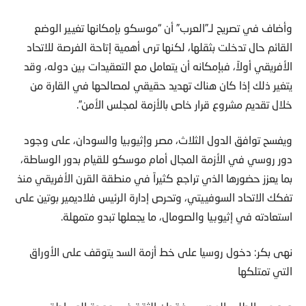
وأضاف في تصريح لـ”العرب” أن “موسكو بإمكانها تغيير الوضع
القائم حال تدخلت بثقلها، لكنها ترى أهمية إتاحة الفرصة للاتحاد
الأفريقي أولاً، فبإمكانه أن يتعامل مع التعقيدات بين دوله، وقد
يتغير ذلك إذا كان هناك تهديد حقيقي لمصالحها في القارة من
خلال تقديم مشروع قرار خاص بالأزمة لمجلس الأمن”.
ويفسح توافق الدول الثلاث، مصر وإثيوبيا والسودان، على وجود
دور روسي في الأزمة المجال أمام موسكو للقيام بدور الوساطة،
بما يعزز حضورها الذي تراجع كثيراً في منطقة القرن الأفريقي منذ
تفكك الاتحاد السوفييتي، وتحرص إدارة الرئيس فلاديمير بوتين على
استعادته في إثيوبيا والصومال، ما يجعلها تبدو متمهلة.
نهى بكر: دخول روسيا على خط أزمة السد يتوقف على الأوراق
التي تمتلكها